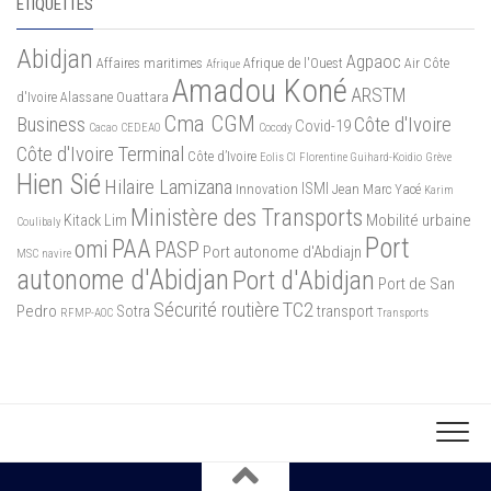
ÉTIQUETTES
Abidjan
Agpaoc
Affaires maritimes
Afrique de l'Ouest
Air Côte
Afrique
Amadou Koné
ARSTM
d'Ivoire
Alassane Ouattara
Cma CGM
Business
Côte d'Ivoire
Covid-19
Cacao
CEDEAO
Cocody
Côte d'Ivoire Terminal
Côte d’Ivoire
Eolis CI
Florentine Guihard-Koidio
Grève
Hien Sié
Hilaire Lamizana
ISMI
Innovation
Jean Marc Yacé
Karim
Ministère des Transports
Mobilité urbaine
Kitack Lim
Coulibaly
Port
PAA
omi
PASP
Port autonome d'Abdiajn
MSC
navire
autonome d'Abidjan
Port d'Abidjan
Port de San
Sécurité routière
TC2
Pedro
Sotra
transport
RFMP-AOC
Transports