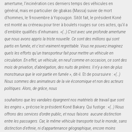
amertume, l’incinération ces derniers temps des véhicules en
général, mais en particulier de gbakas (Massa) suivie de mort
d’hommes, le 9 novembre à Yopougon. Sitôt fait, le président Koné
est monté au créneau pour tirer à boulets rouges sur ces actes, qu’il a
d’emblée qualifiés d’inhumains.
«(…) C’est avec une profonde amertume
que nous avons appris la triste nouvelle. Ce sont des millions qui sont
partis en fumée, et c’est vraiment regrettable. Vous ne pouvez imaginez
quels les efforts qu’un transporteur fait pour mettre un véhicule en
circulation. En effet, un véhicule, en neuf comme en occasion, ce sont des
mois de privation, d’abnégation, des nuits de prières. Il n’y a rien de plus
monstrueux que le voir partie en fumée »
, dit-il. Et de poursuivre :
«(…)
Nous sommes des animateurs de la vie économique et non des acteurs
politiques. Alors, de grâce, nous
souhaitons que les vandales épargnent nos matériels de travail que sont
les engins »
, précise le président Koné Bakary. Qui fustige
: «(…) Nous
offrons des services d’ordre public, et nous faisons aucune distinction
entre les passagers. Car, le même véhicule transporte tout le monde, sans
distinction d’ethnie, ni d’appartenance géographique, encore moins