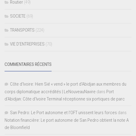
Routier
(49)
SOCIETE
(69)
TRANSPORTS
(224)
VIE D’ENTREPRISES
(70)
COMMENTAIRES RÉCENTS
Côte d'Ivoire: Hien Sié « vend » le port d'Abidjan aux membres du
corps diplomatique accrédités | LeNouveauNavire
dans
Port
d’Abidjan: Côte d’Ivoire Terminal réceptionne six portiques de parc
San Pedro: Le Port autonome et l’OFT unissent leurs forces
dans
Notation financière: Le port autonome de San Pedro obtient la note A
de Bloomfield