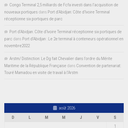
Congo Terminal 2,5 milliards de Fcfa investi dans l’acquisition de
nouveaux portiques
dans
Port d’Abidjan: Côte d’Ivoire Terminal
réceptionne six portiques de parc
Port d'Abidjan: Côte d’Ivoire Terminal réceptionne six portiques de
parc
dans
Port d’Abidjan : Le 2e terminal à conteneurs opérationnel en
novembre2022
Arstm/ Distinction: Le Dg fait Chevalier dans l’ordre du Mérite
Maritime de la République Française
dans
Convention de partenariat:
Touré Mamadou en visite de travail à l’Arstm
août 2026
D
L
M
M
J
V
S
1