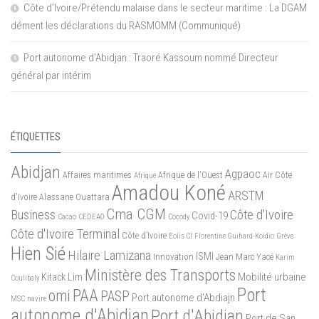
Côte d’Ivoire/Prétendu malaise dans le secteur maritime : La DGAM
dément les déclarations du RASMOMM (Communiqué)
Port autonome d’Abidjan : Traoré Kassoum nommé Directeur
général par intérim
ÉTIQUETTES
Abidjan
Agpaoc
Affaires maritimes
Afrique de l'Ouest
Air Côte
Afrique
Amadou Koné
ARSTM
d'Ivoire
Alassane Ouattara
Cma CGM
Business
Côte d'Ivoire
Covid-19
Cacao
CEDEAO
Cocody
Côte d'Ivoire Terminal
Côte d’Ivoire
Eolis CI
Florentine Guihard-Koidio
Grève
Hien Sié
Hilaire Lamizana
ISMI
Innovation
Jean Marc Yacé
Karim
Ministère des Transports
Mobilité urbaine
Kitack Lim
Coulibaly
Port
PAA
omi
PASP
Port autonome d'Abdiajn
MSC
navire
autonome d'Abidjan
Port d'Abidjan
Port de San