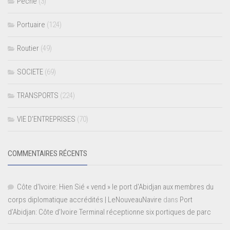
Pêche
(3)
Portuaire
(124)
Routier
(49)
SOCIETE
(69)
TRANSPORTS
(224)
VIE D’ENTREPRISES
(70)
COMMENTAIRES RÉCENTS
Côte d'Ivoire: Hien Sié « vend » le port d'Abidjan aux membres du
corps diplomatique accrédités | LeNouveauNavire
dans
Port
d’Abidjan: Côte d’Ivoire Terminal réceptionne six portiques de parc