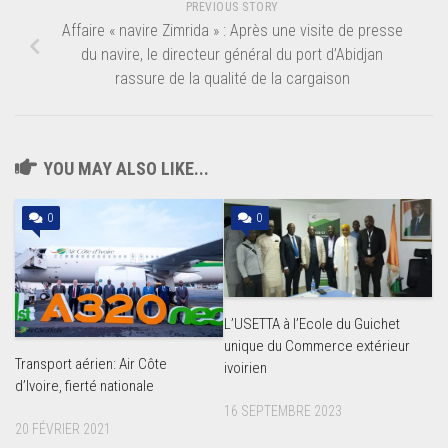
PREVIOUS STORY
Affaire « navire Zimrida » : Après une visite de presse
du navire, le directeur général du port d’Abidjan
rassure de la qualité de la cargaison
YOU MAY ALSO LIKE...
0
0
L’USETTA à l’Ecole du Guichet
unique du Commerce extérieur
Transport aérien: Air Côte
ivoirien
d’Ivoire, fierté nationale
16 SEPTEMBRE 2023
20 FÉVRIER 2021