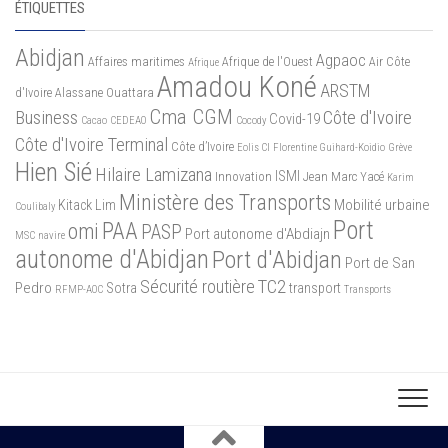
ÉTIQUETTES
Abidjan
Agpaoc
Affaires maritimes
Afrique de l'Ouest
Air Côte
Afrique
Amadou Koné
ARSTM
d'Ivoire
Alassane Ouattara
Cma CGM
Business
Côte d'Ivoire
Covid-19
Cacao
CEDEAO
Cocody
Côte d'Ivoire Terminal
Côte d’Ivoire
Eolis CI
Florentine Guihard-Koidio
Grève
Hien Sié
Hilaire Lamizana
ISMI
Innovation
Jean Marc Yacé
Karim
Ministère des Transports
Mobilité urbaine
Kitack Lim
Coulibaly
Port
PAA
omi
PASP
Port autonome d'Abdiajn
MSC
navire
autonome d'Abidjan
Port d'Abidjan
Port de San
Sécurité routière
TC2
Pedro
Sotra
transport
RFMP-AOC
Transports