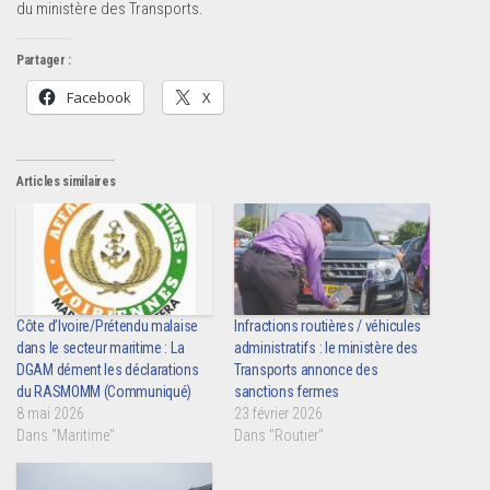
du ministère des Transports.
Partager :
Facebook
X
Articles similaires
Côte d’Ivoire/Prétendu malaise
Infractions routières / véhicules
dans le secteur maritime : La
administratifs : le ministère des
DGAM dément les déclarations
Transports annonce des
du RASMOMM (Communiqué)
sanctions fermes
8 mai 2026
23 février 2026
Dans "Maritime"
Dans "Routier"