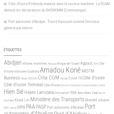
Côte d’Ivoire/Prétendu malaise dans le secteur maritime : La DGAM
dément les déclarations du RASMOMM (Communiqué)
Port autonome d’Abidjan : Traoré Kassoum nommé Directeur
général par intérim
ÉTIQUETTES
Abidjan
Agpaoc
Affaires maritimes
Afrique de l'Ouest
Air Côte
Afrique
Amadou Koné
ARSTM
d'Ivoire
Alassane Ouattara
Cma CGM
Business
Côte d'Ivoire
Covid-19
Cacao
CEDEAO
Cocody
Côte d'Ivoire Terminal
Côte d’Ivoire
Eolis CI
Florentine Guihard-Koidio
Grève
Hien Sié
Hilaire Lamizana
ISMI
Innovation
Jean Marc Yacé
Karim
Ministère des Transports
Mobilité urbaine
Kitack Lim
Coulibaly
Port
PAA
omi
PASP
Port autonome d'Abdiajn
MSC
navire
autonome d'Abidjan