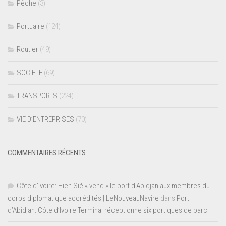
Pêche
(3)
Portuaire
(124)
Routier
(49)
SOCIETE
(69)
TRANSPORTS
(224)
VIE D’ENTREPRISES
(70)
COMMENTAIRES RÉCENTS
Côte d'Ivoire: Hien Sié « vend » le port d'Abidjan aux membres du
corps diplomatique accrédités | LeNouveauNavire
dans
Port
d’Abidjan: Côte d’Ivoire Terminal réceptionne six portiques de parc