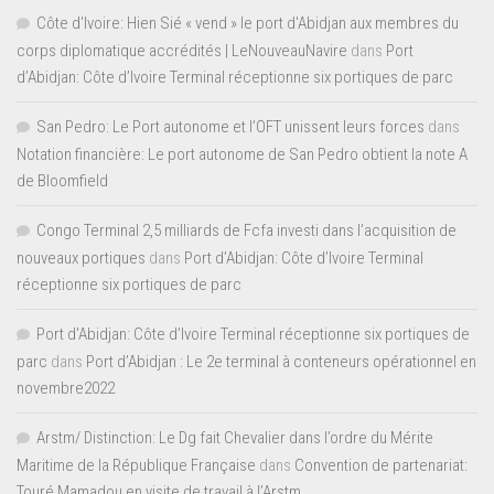
Côte d'Ivoire: Hien Sié « vend » le port d'Abidjan aux membres du
corps diplomatique accrédités | LeNouveauNavire
dans
Port
d’Abidjan: Côte d’Ivoire Terminal réceptionne six portiques de parc
San Pedro: Le Port autonome et l’OFT unissent leurs forces
dans
Notation financière: Le port autonome de San Pedro obtient la note A
de Bloomfield
Congo Terminal 2,5 milliards de Fcfa investi dans l’acquisition de
nouveaux portiques
dans
Port d’Abidjan: Côte d’Ivoire Terminal
réceptionne six portiques de parc
Port d'Abidjan: Côte d’Ivoire Terminal réceptionne six portiques de
parc
dans
Port d’Abidjan : Le 2e terminal à conteneurs opérationnel en
novembre2022
Arstm/ Distinction: Le Dg fait Chevalier dans l’ordre du Mérite
Maritime de la République Française
dans
Convention de partenariat:
Touré Mamadou en visite de travail à l’Arstm