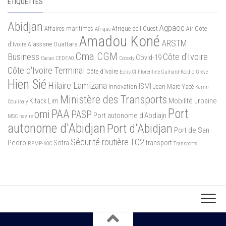
ÉTIQUETTES
Abidjan
Agpaoc
Affaires maritimes
Afrique de l'Ouest
Air Côte
Afrique
Amadou Koné
ARSTM
d'Ivoire
Alassane Ouattara
Cma CGM
Business
Côte d'Ivoire
Covid-19
Cacao
CEDEAO
Cocody
Côte d'Ivoire Terminal
Côte d’Ivoire
Eolis CI
Florentine Guihard-Koidio
Grève
Hien Sié
Hilaire Lamizana
ISMI
Innovation
Jean Marc Yacé
Karim
Ministère des Transports
Mobilité urbaine
Kitack Lim
Coulibaly
Port
PAA
omi
PASP
Port autonome d'Abdiajn
MSC
navire
autonome d'Abidjan
Port d'Abidjan
Port de San
Sécurité routière
TC2
Pedro
Sotra
transport
RFMP-AOC
Transports