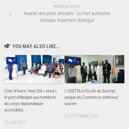
PREVIOUS STORY
Awards des ports africains : Le Port autonome
d’Abidjan triplement distingué
YOU MAY ALSO LIKE...
0
0
Côte d’Ivoire: Hien Sié « vend »
L’USETTA à l’Ecole du Guichet
le port d’Abidjan aux membres
unique du Commerce extérieur
du corps diplomatique
ivoirien
accrédités
16 SEPTEMBRE 2023
10 JUIN 2022