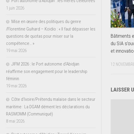
Port autonome d’Abidjan : les mères célébrées
1 juin 2026
Mise en œuvre des politiques du genre
/Florentine Guihard – Koidio : « Il faut dépasser les
Bâtiments et
questions de quotas pour miser sur la
du SIA s’ou
compétence… »
et innovati
19 mai 2026
JIFM 2026 : le Port autonome d’Abidjan
12 NOVEMBRE
réaffirme son engagement pour le leadership
féminin
19 mai 2026
LAISSER 
Côte d’Ivoire/Prétendu malaise dans le secteur
maritime : La DGAM dément les déclarations du
RASMOMM (Communiqué)
8 mai 2026