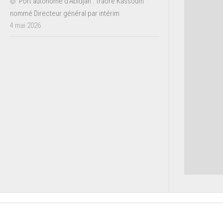
Port autonome d’Abidjan : Traoré Kassoum
nommé Directeur général par intérim
4 mai 2026