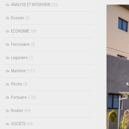
ANALYSE ET INTERVIEW
(20)
Dossier
(2)
ECONOMIE
(34)
Ferroviaire
(3)
Lagunaire
(7)
Maritime
(131)
Pêche
(3)
Portuaire
(124)
Routier
(49)
SOCIETE
(69)