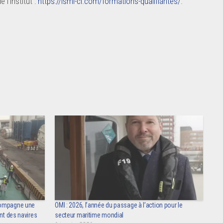
 l’institut :
https://ismi-ci.com/formations-qualifiantes/
.
compagne une
OMI : 2026, l’année du passage à l’action pour le
nt des navires
secteur maritime mondial