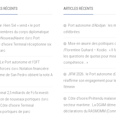
S RÉCENTS
ARTICLES RÉCENTS
e: Hien Sié « vend » le port
Port autonome d’Abidjan : les 
 membres du corps diplomatique
célébrées
LeNouveauNavire
dans
Port
Mise en œuvre des politiques 
e d’Ivoire Terminal réceptionne six
/Florentine Guihard – Koidio : « Il
parc
les questions de quotas pour mise
Le Port autonome et l’OFT
compétence… »
 forces
dans
Notation financière:
JIFM 2026 : le Port autonome d’
me de San Pedro obtient la note A
réaffirme son engagement pour le
féminin
nal 2,5 milliards de Fcfa investi
Côte d’Ivoire/Prétendu malaise
tion de nouveaux portiques
dans
secteur maritime : La DGAM démen
 Côte d’Ivoire Terminal
déclarations du RASMOMM (Com
x portiques de parc