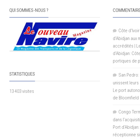
QUI SOMMES-NOUS ?
COMMENTAIRE
Côte d'Ivoir
d'Abidjan aux
accrédités | 
d’Abidjan: Côt
portiques de 
STATISTIQUES
San Pedro: 
unissent leurs
Le port autono
13 403 visites
de Bloomfield
Congo Termi
dans l’acquisi
Port d’Abidjan:
réceptionne si