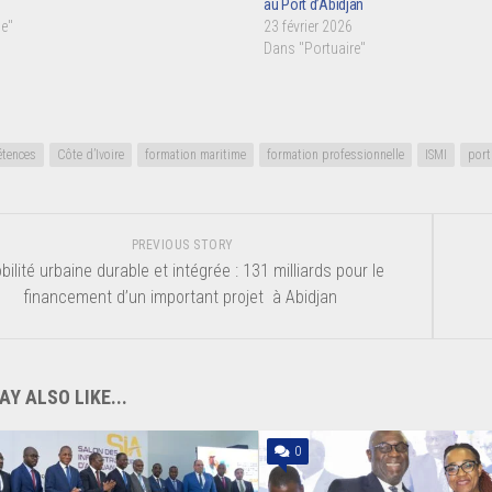
au Port d’Abidjan
e"
23 février 2026
Dans "Portuaire"
tences
Côte d’Ivoire
formation maritime
formation professionnelle
ISMI
port
PREVIOUS STORY
bilité urbaine durable et intégrée : 131 milliards pour le
financement d’un important projet à Abidjan
Y ALSO LIKE...
0