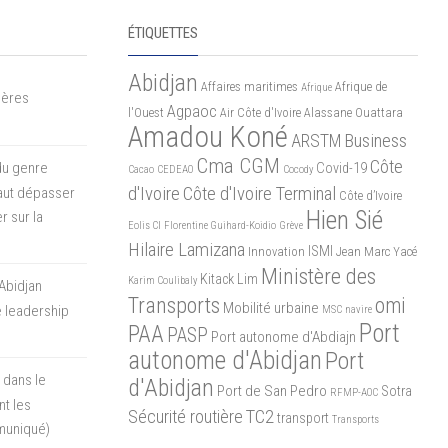
ÉTIQUETTES
Abidjan
Affaires maritimes
Afrique de
Afrique
mères
Agpaoc
l'Ouest
Air Côte d'Ivoire
Alassane Ouattara
Amadou Koné
ARSTM
Business
Cma CGM
Côte
du genre
Covid-19
Cacao
CEDEAO
Cocody
d'Ivoire
Côte d'Ivoire Terminal
 faut dépasser
Côte d’Ivoire
Hien Sié
r sur la
Eolis CI
Florentine Guihard-Koidio
Grève
Hilaire Lamizana
ISMI
Innovation
Jean Marc Yacé
Ministère des
Kitack Lim
Karim Coulibaly
Abidjan
Transports
omi
Mobilité urbaine
 leadership
MSC
navire
Port
PAA
PASP
Port autonome d'Abdiajn
autonome d'Abidjan
Port
 dans le
d'Abidjan
Port de San Pedro
Sotra
RFMP-AOC
t les
Sécurité routière
TC2
transport
Transports
muniqué)