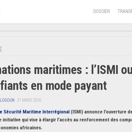
DOSSIER
TRANS
.
Aérien
Mariti
E
Portua
ations maritimes : l’ISMI 
Routie
Ferrov
ifiants en mode payant
Laguna
ALOGOUN
· 21 MARS 2026
de Sécurité Maritime Interrégional
(ISMI) annonce l’ouverture d
e initiative qui vise à élargir l’accès au renforcement des co
conomies africaines.