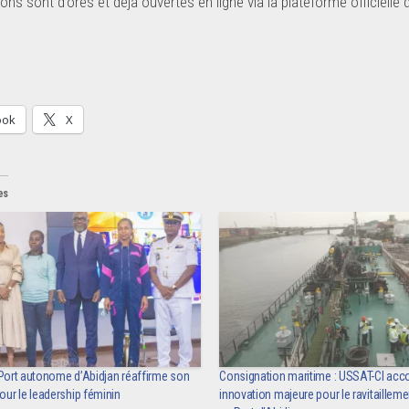
ions sont d’ores et déjà ouvertes en ligne via la plateforme officielle de
ook
X
es
 Port autonome d’Abidjan réaffirme son
Consignation maritime : USSAT-CI ac
ur le leadership féminin
innovation majeure pour le ravitailleme