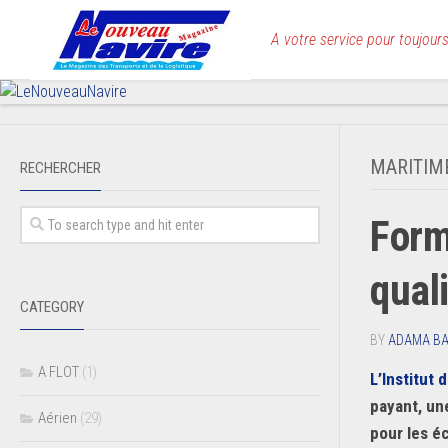
Skip
to
A votre service pour toujours
content
MARITIM
RECHERCHER
Form
qual
CATEGORY
BY
ADAMA B
A FLOT
(1)
L’Institut 
payant, un
Aérien
(29)
pour les é