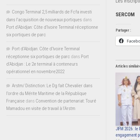
Les inscript
Congo Terminal 2,5 milliards de Fcfa investi
SERCOM
dans l’acquisition de nouveaux portiques
dans
Port d’Abidjan: Côte d’Ivoire Terminal réceptionne
Partager :
six portiques de parc
Faceb
Port d'Abidjan: Côte d’Ivoire Terminal
réceptionne six portiques de parc
dans
Port
d’Abidjan : Le 2e terminal à conteneurs
Articles similair
opérationnel en novembre2022
Arstm/ Distinction: Le Dg fait Chevalier dans
l’ordre du Mérite Maritime de la République
Française
dans
Convention de partenariat: Touré
Mamadou en visite de travail à l’Arstm
JIFM 2026 : le
engagement po