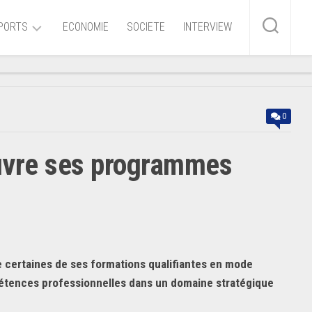
PORTS
ECONOMIE
SOCIETE
INTERVIEW
me
0
ire
ouvre ses programmes
r
iaire
ire
e certaines de ses formations qualifiantes en mode
mpétences professionnelles dans un domaine stratégique