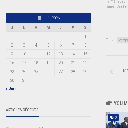
19 mai 2026
Dans "Maritim
août 2026
D
L
M
M
J
V
S
1
Tags:
compé
2
3
4
5
6
7
8
9
10
11
12
13
14
15
16
17
18
19
20
21
22
Mo
23
24
25
26
27
28
29
30
31
« Juin
YOU MA
ARTICLES RÉCENTS
0