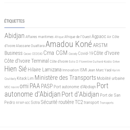
ÉTIQUETTES
Abidjan
Agpaoc
Affaires maritimes
Afrique de l'Ouest
Air Côte
Afrique
Amadou Koné
ARSTM
d'Ivoire
Alassane Ouattara
Cma CGM
Business
Côte d'Ivoire
Covid-19
Cacao
CEDEAO
Cocody
Côte d'Ivoire Terminal
Côte d’Ivoire
Eolis CI
Florentine Guihard-Koidio
Grève
Hien Sié
Hilaire Lamizana
ISMI
Innovation
Jean Marc Yacé
Karim
Ministère des Transports
Mobilité urbaine
Kitack Lim
Coulibaly
Port
PAA
omi
PASP
Port autonome d'Abdiajn
MSC
navire
autonome d'Abidjan
Port d'Abidjan
Port de San
Sécurité routière
TC2
Pedro
Sotra
transport
RFMP-AOC
Transports