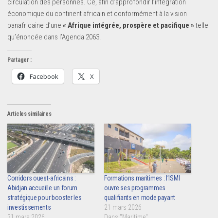
circulation des personnes. Ce, afin d’approfondir l’intégration
économique du continent africain et conformément à la vision
panafricaine d’une
« Afrique intégrée, prospère et pacifique »
telle
qu’énoncée dans l’Agenda 2063.
Partager :
Facebook
X
Articles similaires
Corridors ouest-africains :
Formations maritimes : l’ISMI
Abidjan accueille un forum
ouvre ses programmes
stratégique pour booster les
qualifiants en mode payant
investissements
21 mars 2026
21 mars 2026
Dans "Maritime"