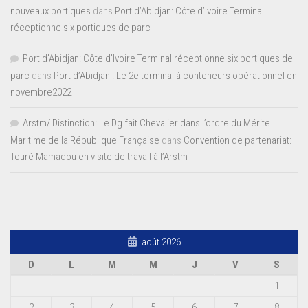
nouveaux portiques
dans
Port d’Abidjan: Côte d’Ivoire Terminal
réceptionne six portiques de parc
Port d'Abidjan: Côte d’Ivoire Terminal réceptionne six portiques de
parc
dans
Port d’Abidjan : Le 2e terminal à conteneurs opérationnel en
novembre2022
Arstm/ Distinction: Le Dg fait Chevalier dans l’ordre du Mérite
Maritime de la République Française
dans
Convention de partenariat:
Touré Mamadou en visite de travail à l’Arstm
août 2026
D
L
M
M
J
V
S
1
2
3
4
5
6
7
8