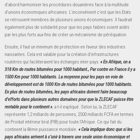
d’abord harmoniser les procédures douanières face à la multitude
d’unions économiques africaines. L’inconvénient c’est que les Etats
se retrouvent membres de plusieurs unions économiques. Il faudrait
également plus de solidarité pour que les pays faibles soient aidés
par les plus forts aux fins de créer un mécanisme de péréquation.
Ensuite, il faut un minimum de protection en faveur des industries
naissantes. Cela est valable pour la création d’infrastructures
routières qui faciliteraient les échanges inter-pays
.
« En Afrique, on a
318 Km de routes bitumées pour 1000 habitant., Par contre en France il y a
1500 Km pour 1000 habitants. La moyenne pour les pays en voie de
développement est de 1000 Km de routes bitumées pour 1000 habitants.
En plus de routes bitumées, les pays africains doivent faire beaucoup
d’efforts dans plusieurs autres domaines pour que la ZLECAF puisse être
rentable pour le continent »
,
a-t-il expliqué. Selon lui, la ZLECAF
représente 1,2 milliards de personnes, 2500 milliards FCFA en termes
de Produit intérieur brut (PIB) pour toute l’Afrique. Ce qui fait du
continent la 8ème puissance mondiale.
« Cela implique donc que si les
pays africains arrivent à s’unir à travers une seule union économique et