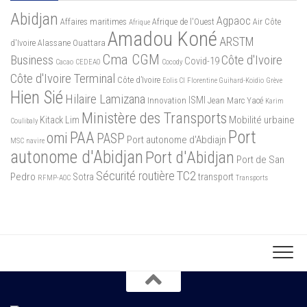
Abidjan
Agpaoc
Affaires maritimes
Afrique de l'Ouest
Air Côte
Afrique
Amadou Koné
ARSTM
d'Ivoire
Alassane Ouattara
Cma CGM
Business
Côte d'Ivoire
Covid-19
Cacao
CEDEAO
Cocody
Côte d'Ivoire Terminal
Côte d’Ivoire
Eolis CI
Florentine Guihard-Koidio
Grève
Hien Sié
Hilaire Lamizana
ISMI
Innovation
Jean Marc Yacé
Karim
Ministère des Transports
Mobilité urbaine
Kitack Lim
Coulibaly
Port
PAA
omi
PASP
Port autonome d'Abdiajn
MSC
navire
autonome d'Abidjan
Port d'Abidjan
Port de San
Sécurité routière
TC2
Pedro
Sotra
transport
RFMP-AOC
Transports