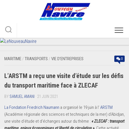
Skip
to
content
MARITIME
/
TRANSPORTS
/
VIE D’ENTREPRISES
0
L’ARSTM a reçu une visite d’étude sur les défis
du transport maritime face à ZLECAF
BY
SAMUEL AMANI
· 21 JUIN 2021
La Fondation Friedrich Naumann
a organisé le 19 juin à l’
ARSTM
(Académie régionale des sciences et techniques de la mer) d’Abidjan,
une visite d’étude et d’échanges autour du thème :
« ZLECAF : transport
maritime, enjeux économiques et liberté de circulation »
.
Cette activité