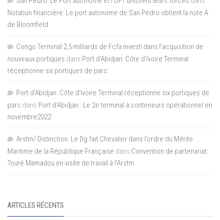
San Pedro: Le Port autonome et l’OFT unissent leurs forces
dans
Notation financière: Le port autonome de San Pedro obtient la note A
de Bloomfield
Congo Terminal 2,5 milliards de Fcfa investi dans l’acquisition de
nouveaux portiques
dans
Port d’Abidjan: Côte d’Ivoire Terminal
réceptionne six portiques de parc
Port d'Abidjan: Côte d’Ivoire Terminal réceptionne six portiques de
parc
dans
Port d’Abidjan : Le 2e terminal à conteneurs opérationnel en
novembre2022
Arstm/ Distinction: Le Dg fait Chevalier dans l’ordre du Mérite
Maritime de la République Française
dans
Convention de partenariat:
Touré Mamadou en visite de travail à l’Arstm
ARTICLES RÉCENTS