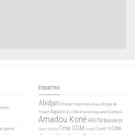
ÉTIQUETTES
Abidjan
Affaires maritimes
Afrique de
Afrique
mères
Agpaoc
l'Ouest
Air Côte d'Ivoire
Alassane Ouattara
Amadou Koné
ARSTM
Business
Cma CGM
Côte
du genre
Covid-19
Cacao
CEDEAO
Cocody