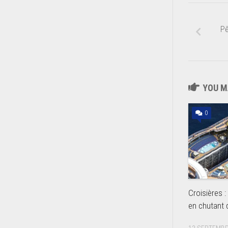
Pê
YOU MA
0
Croisières :
en chutant 