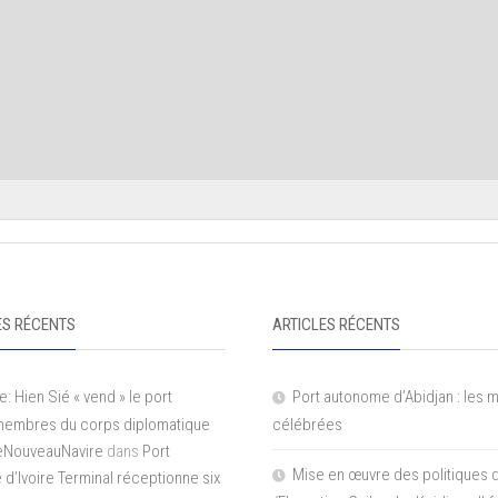
S RÉCENTS
ARTICLES RÉCENTS
e: Hien Sié « vend » le port
Port autonome d’Abidjan : les 
 membres du corps diplomatique
célébrées
LeNouveauNavire
dans
Port
Mise en œuvre des politiques 
e d’Ivoire Terminal réceptionne six