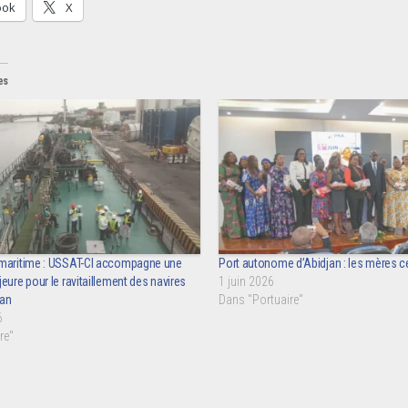
ook
X
es
maritime : USSAT-CI accompagne une
Port autonome d’Abidjan : les mères c
eure pour le ravitaillement des navires
1 juin 2026
jan
Dans "Portuaire"
6
re"