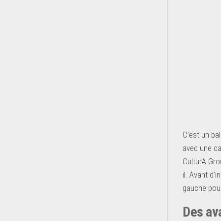
C’est un ba
avec une ca
CulturA Gro
il. Avant d’
gauche pour 
Des av