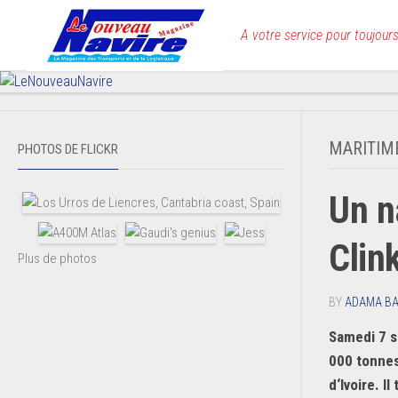
Skip
to
A votre service pour toujours
content
MARITIM
PHOTOS DE FLICKR
Un n
Clin
Plus de photos
BY
ADAMA B
Samedi 7 s
000 tonnes
d‘Ivoire. I