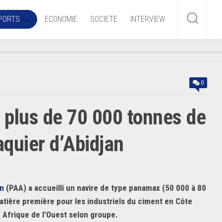
PORTS
ECONOMIE
SOCIETE
INTERVIEW
me
0
ire
 plus de 70 000 tonnes de
r
iaire
aquier d’Abidjan
ire
an
(PAA) a accueilli un navire de type panamax (50 000 à 80
atière première pour les industriels du ciment en Côte
n Afrique de l’Ouest selon groupe.