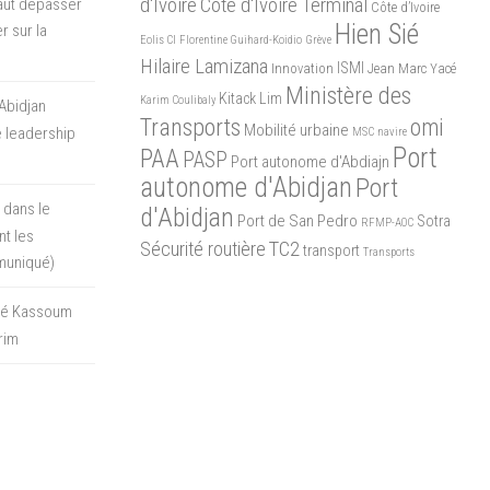
d'Ivoire
Côte d'Ivoire Terminal
 faut dépasser
Côte d’Ivoire
Hien Sié
r sur la
Eolis CI
Florentine Guihard-Koidio
Grève
Hilaire Lamizana
ISMI
Innovation
Jean Marc Yacé
Ministère des
Kitack Lim
Karim Coulibaly
Abidjan
Transports
omi
Mobilité urbaine
 leadership
MSC
navire
Port
PAA
PASP
Port autonome d'Abdiajn
autonome d'Abidjan
Port
 dans le
d'Abidjan
Port de San Pedro
Sotra
RFMP-AOC
t les
Sécurité routière
TC2
transport
Transports
muniqué)
oré Kassoum
rim