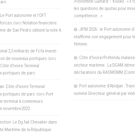
/Florentine Guihard – Koidio : « Il
parc
les questions de quotas pour mise
Le Port autonome et l’OFT
compétence… »
 forces
dans
Notation financière:
JIFM 2026 : le Port autonome d’
me de San Pedro obtient la note A
réaffirme son engagement pour le
féminin
nal 2,5 milliards de Fcfa investi
Côte d’Ivoire/Prétendu malaise
tion de nouveaux portiques
dans
secteur maritime : La DGAM démen
 Côte d’Ivoire Terminal
déclarations du RASMOMM (Com
x portiques de parc
Port autonome d’Abidjan : Tra
an: Côte d’Ivoire Terminal
nommé Directeur général par inté
x portiques de parc
dans
Port
 2e terminal à conteneurs
en novembre2022
inction: Le Dg fait Chevalier dans
ite Maritime de la République