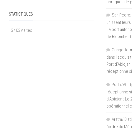
portiques de 
STATISTIQUES
San Pedro: 
unissent leurs
Le port autono
13 403 visites
de Bloomfield
Congo Termi
dans l’acquisi
Port d’Abidjan:
réceptionne si
Port d'Abidj
réceptionne si
d’Abidjan : Le
opérationnel 
Arstm/ Dist
l’ordre du Mér