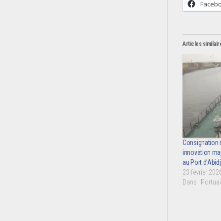
Faceb
Articles similair
Consignation 
innovation maj
au Port d’Abid
23 février 202
Dans "Portuai