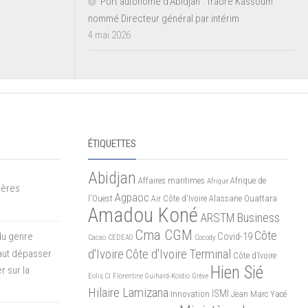
Port autonome d’Abidjan : Traoré Kassoum
nommé Directeur général par intérim
4 mai 2026
ÉTIQUETTES
Abidjan
Affaires maritimes
Afrique de
Afrique
mères
Agpaoc
l'Ouest
Air Côte d'Ivoire
Alassane Ouattara
Amadou Koné
ARSTM
Business
Cma CGM
Côte
du genre
Covid-19
Cacao
CEDEAO
Cocody
d'Ivoire
Côte d'Ivoire Terminal
 faut dépasser
Côte d’Ivoire
Hien Sié
r sur la
Eolis CI
Florentine Guihard-Koidio
Grève
Hilaire Lamizana
ISMI
Innovation
Jean Marc Yacé