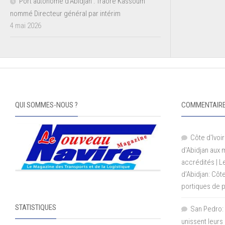
Port autonome d’Abidjan : Traoré Kassoum
nommé Directeur général par intérim
4 mai 2026
QUI SOMMES-NOUS ?
COMMENTAIRE
Côte d'Ivoir
d'Abidjan aux
accrédités | 
d’Abidjan: Côt
portiques de 
STATISTIQUES
San Pedro: 
unissent leurs