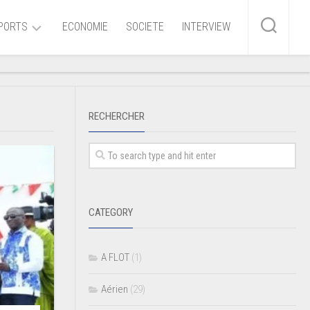
PORTS
ECONOMIE
SOCIETE
INTERVIEW
me
RECHERCHER
ire
r
iaire
CATEGORY
ire
A FLOT
(1)
Aérien
(29)