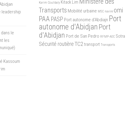
Ministère des
Kitack Lim
Karim Coulibaly
Abidjan
Transports
omi
Mobilité urbaine
 leadership
MSC
navire
Port
PAA
PASP
Port autonome d'Abdiajn
autonome d'Abidjan
Port
 dans le
d'Abidjan
Port de San Pedro
Sotra
RFMP-AOC
t les
Sécurité routière
TC2
transport
Transports
muniqué)
oré Kassoum
rim