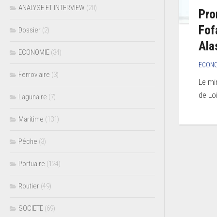
ANALYSE ET INTERVIEW
(20)
Pro
Fof
Dossier
(2)
Ala
ECONOMIE
(34)
ECON
Ferroviaire
(3)
Le mi
de Lo
Lagunaire
(7)
Maritime
(131)
Pêche
(3)
Portuaire
(124)
Routier
(49)
SOCIETE
(69)