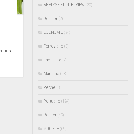
ANALYSE ET INTERVIEW
(20)
Dossier
(2)
ECONOMIE
(34)
Ferroviaire
(3)
 repos
Lagunaire
(7)
Maritime
(131)
Pêche
(3)
Portuaire
(124)
Routier
(49)
SOCIETE
(69)