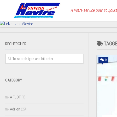
Skip
to
A votre service pour toujours
content
TAGG
RECHERCHER
0
CATEGORY
A FLOT
(1)
Aérien
(29)