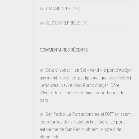
TRANSPORTS
(224)
VIE D’ENTREPRISES
(70)
COMMENTAIRES RÉCENTS
Côte d'Ivoire: Hien Sié « vend » le port d'Abidjan
aux membres du corps diplomatique accrédités |
LeNouveauNavire
dans
Port d’Abidjan: Côte
d’Ivoire Terminal réceptionne six portiques de
parc
San Pedro: Le Port autonome et l’OFT unissent
leurs forces
dans
Notation financière: Le port
autonome de San Pedro obtient la note A de
Bloomfield