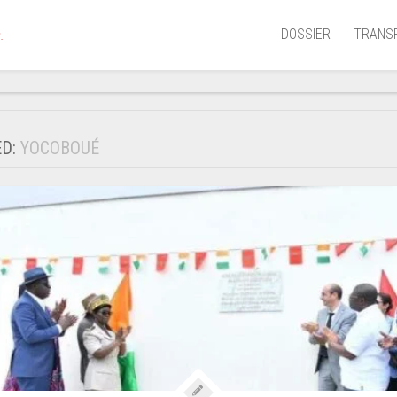
DOSSIER
TRANS
.
Aérien
Mariti
ED:
YOCOBOUÉ
Portua
Routie
Ferrov
Laguna