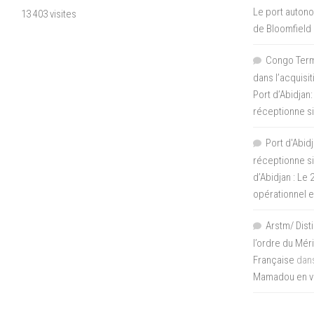
Le port autono
13 403 visites
de Bloomfield
Congo Termi
dans l’acquisi
Port d’Abidjan:
réceptionne si
Port d'Abidj
réceptionne si
d’Abidjan : Le
opérationnel 
Arstm/ Dist
l’ordre du Mér
Française
dan
Mamadou en vis