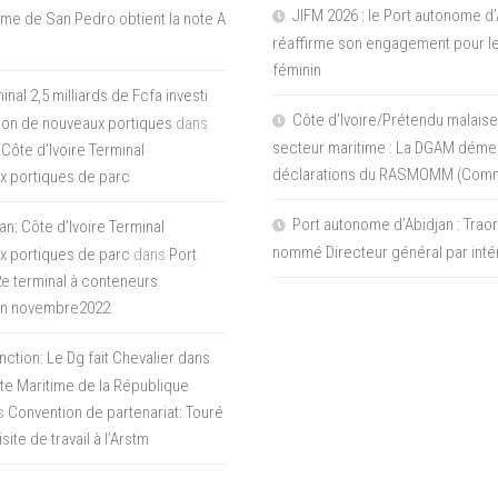
JIFM 2026 : le Port autonome d’
me de San Pedro obtient la note A
réaffirme son engagement pour le
féminin
nal 2,5 milliards de Fcfa investi
Côte d’Ivoire/Prétendu malaise
tion de nouveaux portiques
dans
secteur maritime : La DGAM démen
 Côte d’Ivoire Terminal
déclarations du RASMOMM (Com
x portiques de parc
Port autonome d’Abidjan : Tra
an: Côte d’Ivoire Terminal
nommé Directeur général par inté
x portiques de parc
dans
Port
 2e terminal à conteneurs
en novembre2022
inction: Le Dg fait Chevalier dans
ite Maritime de la République
s
Convention de partenariat: Touré
ite de travail à l’Arstm