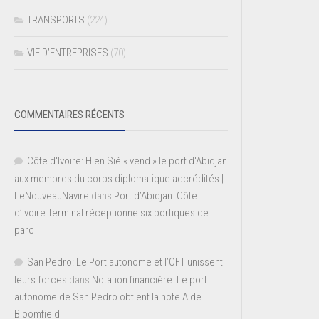
TRANSPORTS
(224)
VIE D’ENTREPRISES
(70)
COMMENTAIRES RÉCENTS
Côte d'Ivoire: Hien Sié « vend » le port d'Abidjan
aux membres du corps diplomatique accrédités |
LeNouveauNavire
dans
Port d’Abidjan: Côte
d’Ivoire Terminal réceptionne six portiques de
parc
San Pedro: Le Port autonome et l’OFT unissent
leurs forces
dans
Notation financière: Le port
autonome de San Pedro obtient la note A de
Bloomfield