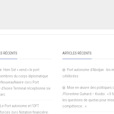
S RÉCENTS
ARTICLES RÉCENTS
e: Hien Sié « vend » le port
Port autonome d’Abidjan : les 
 membres du corps diplomatique
célébrées
LeNouveauNavire
dans
Port
Mise en œuvre des politiques 
e d’Ivoire Terminal réceptionne six
/Florentine Guihard – Koidio : « Il
parc
les questions de quotas pour mise
Le Port autonome et l’OFT
compétence… »
 forces
dans
Notation financière: