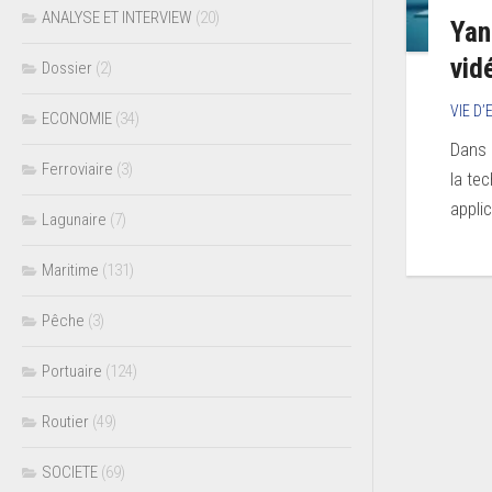
ANALYSE ET INTERVIEW
(20)
Yan
vid
Dossier
(2)
VIE D
ECONOMIE
(34)
Dans 
Ferroviaire
(3)
la te
applic
Lagunaire
(7)
Maritime
(131)
Pêche
(3)
Portuaire
(124)
Routier
(49)
SOCIETE
(69)