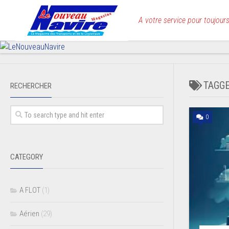
Skip
to
A votre service pour toujours
content
TAGG
RECHERCHER
0
CATEGORY
A FLOT
(1)
Aérien
(29)