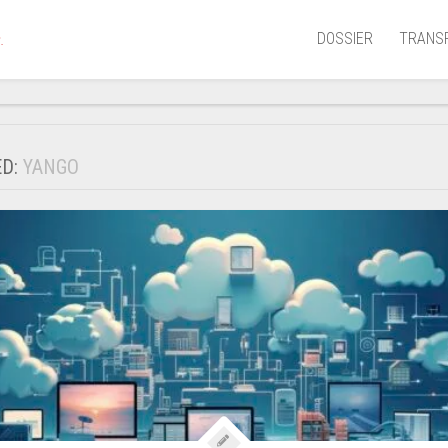
DOSSIER
TRANS
.
Aérien
Mariti
ED:
YANGO
Portua
Routie
Ferrov
Laguna