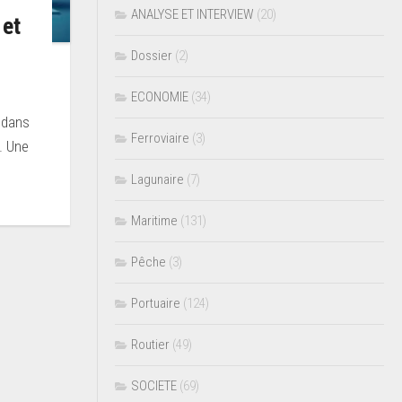
ANALYSE ET INTERVIEW
(20)
 et
Dossier
(2)
ECONOMIE
(34)
 dans
Ferroviaire
(3)
. Une
Lagunaire
(7)
Maritime
(131)
Pêche
(3)
Portuaire
(124)
Routier
(49)
SOCIETE
(69)