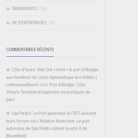
TRANSPORTS
(224)
VIE D’ENTREPRISES
(70)
COMMENTAIRES RÉCENTS
Côte d'Ivoire: Hien Sié « vend » le port d'Abidjan
aux membres du corps diplomatique accrédités |
LeNouveauNavire
dans
Port d’Abidjan: Côte
d’Ivoire Terminal réceptionne six portiques de
parc
San Pedro: Le Port autonome et l’OFT unissent
leurs forces
dans
Notation financière: Le port
autonome de San Pedro obtient la note A de
Bloomfield