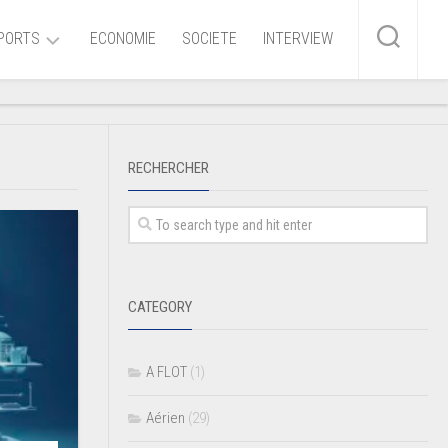
PORTS
ECONOMIE
SOCIETE
INTERVIEW
me
RECHERCHER
ire
r
iaire
CATEGORY
ire
A FLOT
(1)
Aérien
(29)