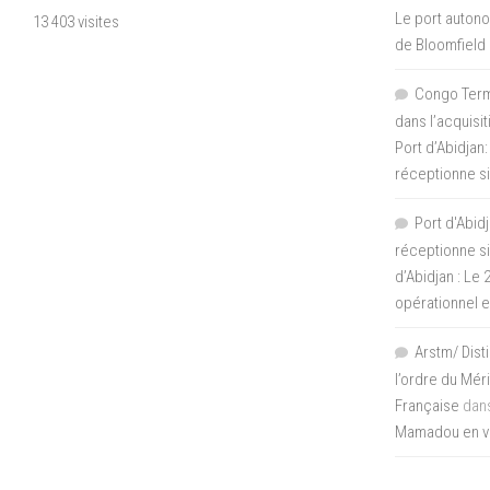
Le port autono
13 403 visites
de Bloomfield
Congo Termi
dans l’acquisi
Port d’Abidjan:
réceptionne si
Port d'Abidj
réceptionne si
d’Abidjan : Le
opérationnel 
Arstm/ Dist
l’ordre du Mér
Française
dan
Mamadou en vis