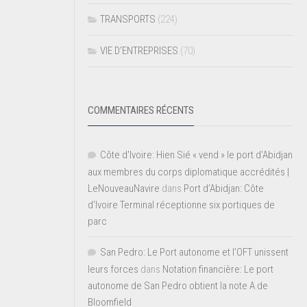
TRANSPORTS
(224)
VIE D’ENTREPRISES
(70)
COMMENTAIRES RÉCENTS
Côte d'Ivoire: Hien Sié « vend » le port d'Abidjan
aux membres du corps diplomatique accrédités |
LeNouveauNavire
dans
Port d’Abidjan: Côte
d’Ivoire Terminal réceptionne six portiques de
parc
San Pedro: Le Port autonome et l’OFT unissent
leurs forces
dans
Notation financière: Le port
autonome de San Pedro obtient la note A de
Bloomfield