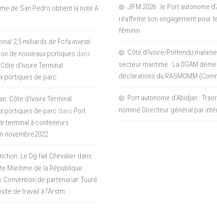
JIFM 2026 : le Port autonome d’
me de San Pedro obtient la note A
réaffirme son engagement pour le
féminin
nal 2,5 milliards de Fcfa investi
Côte d’Ivoire/Prétendu malaise
tion de nouveaux portiques
dans
secteur maritime : La DGAM démen
 Côte d’Ivoire Terminal
déclarations du RASMOMM (Com
x portiques de parc
Port autonome d’Abidjan : Tra
an: Côte d’Ivoire Terminal
nommé Directeur général par inté
x portiques de parc
dans
Port
 2e terminal à conteneurs
en novembre2022
inction: Le Dg fait Chevalier dans
ite Maritime de la République
s
Convention de partenariat: Touré
ite de travail à l’Arstm