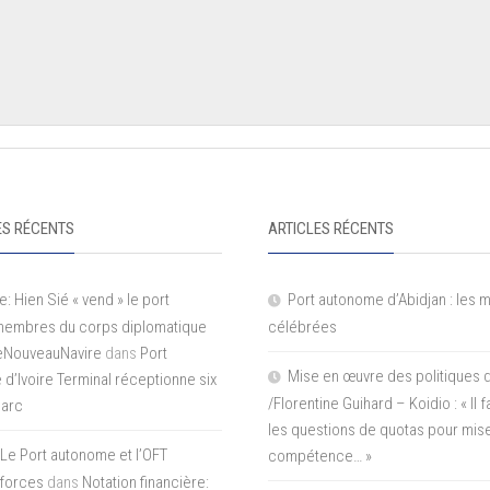
S RÉCENTS
ARTICLES RÉCENTS
e: Hien Sié « vend » le port
Port autonome d’Abidjan : les 
 membres du corps diplomatique
célébrées
LeNouveauNavire
dans
Port
Mise en œuvre des politiques 
e d’Ivoire Terminal réceptionne six
/Florentine Guihard – Koidio : « Il
parc
les questions de quotas pour mise
Le Port autonome et l’OFT
compétence… »
 forces
dans
Notation financière: