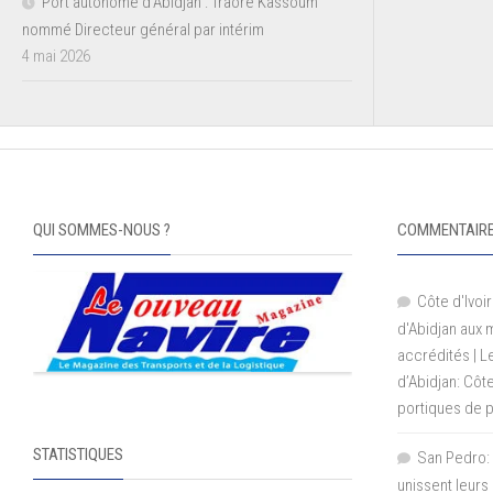
Port autonome d’Abidjan : Traoré Kassoum
nommé Directeur général par intérim
4 mai 2026
QUI SOMMES-NOUS ?
COMMENTAIRE
Côte d'Ivoir
d'Abidjan aux
accrédités | 
d’Abidjan: Côt
portiques de 
STATISTIQUES
San Pedro: 
unissent leurs