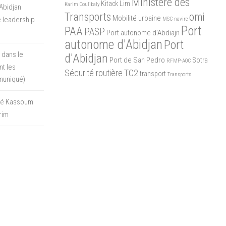
Ministère des
Kitack Lim
Karim Coulibaly
Abidjan
Transports
omi
Mobilité urbaine
 leadership
MSC
navire
Port
PAA
PASP
Port autonome d'Abdiajn
autonome d'Abidjan
Port
 dans le
d'Abidjan
Port de San Pedro
Sotra
RFMP-AOC
t les
Sécurité routière
TC2
transport
Transports
muniqué)
oré Kassoum
rim