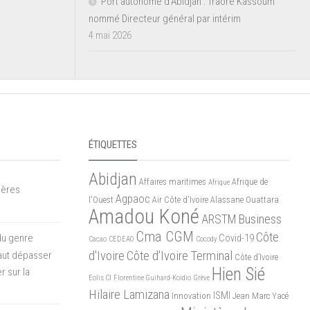
Port autonome d’Abidjan : Traoré Kassoum
nommé Directeur général par intérim
4 mai 2026
ÉTIQUETTES
Abidjan
Affaires maritimes
Afrique de
Afrique
mères
Agpaoc
l'Ouest
Air Côte d'Ivoire
Alassane Ouattara
Amadou Koné
ARSTM
Business
Cma CGM
Côte
du genre
Covid-19
Cacao
CEDEAO
Cocody
d'Ivoire
Côte d'Ivoire Terminal
 faut dépasser
Côte d’Ivoire
Hien Sié
r sur la
Eolis CI
Florentine Guihard-Koidio
Grève
Hilaire Lamizana
ISMI
Innovation
Jean Marc Yacé