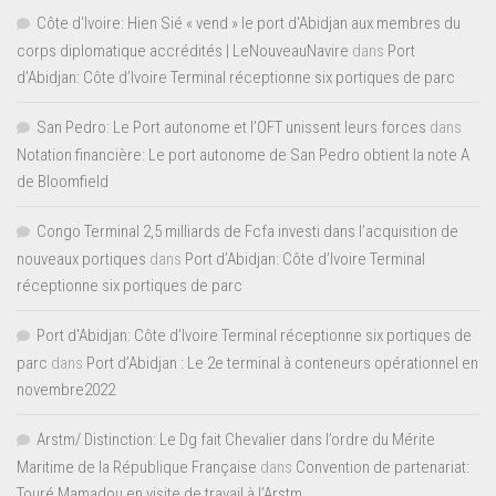
Côte d'Ivoire: Hien Sié « vend » le port d'Abidjan aux membres du
corps diplomatique accrédités | LeNouveauNavire
dans
Port
d’Abidjan: Côte d’Ivoire Terminal réceptionne six portiques de parc
San Pedro: Le Port autonome et l’OFT unissent leurs forces
dans
Notation financière: Le port autonome de San Pedro obtient la note A
de Bloomfield
Congo Terminal 2,5 milliards de Fcfa investi dans l’acquisition de
nouveaux portiques
dans
Port d’Abidjan: Côte d’Ivoire Terminal
réceptionne six portiques de parc
Port d'Abidjan: Côte d’Ivoire Terminal réceptionne six portiques de
parc
dans
Port d’Abidjan : Le 2e terminal à conteneurs opérationnel en
novembre2022
Arstm/ Distinction: Le Dg fait Chevalier dans l’ordre du Mérite
Maritime de la République Française
dans
Convention de partenariat:
Touré Mamadou en visite de travail à l’Arstm