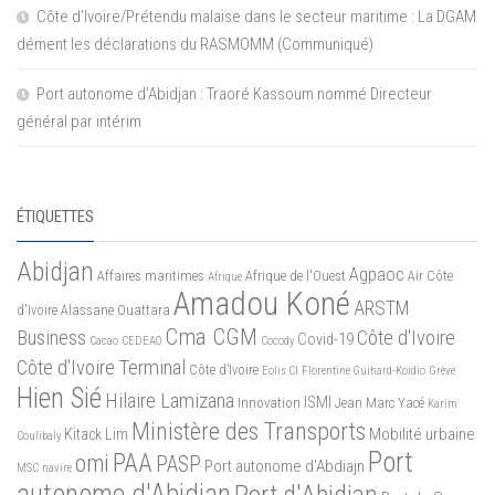
Côte d’Ivoire/Prétendu malaise dans le secteur maritime : La DGAM
dément les déclarations du RASMOMM (Communiqué)
Port autonome d’Abidjan : Traoré Kassoum nommé Directeur
général par intérim
ÉTIQUETTES
Abidjan
Agpaoc
Affaires maritimes
Afrique de l'Ouest
Air Côte
Afrique
Amadou Koné
ARSTM
d'Ivoire
Alassane Ouattara
Cma CGM
Business
Côte d'Ivoire
Covid-19
Cacao
CEDEAO
Cocody
Côte d'Ivoire Terminal
Côte d’Ivoire
Eolis CI
Florentine Guihard-Koidio
Grève
Hien Sié
Hilaire Lamizana
ISMI
Innovation
Jean Marc Yacé
Karim
Ministère des Transports
Mobilité urbaine
Kitack Lim
Coulibaly
Port
PAA
omi
PASP
Port autonome d'Abdiajn
MSC
navire
autonome d'Abidjan