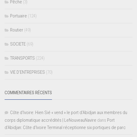
Pêche
(3)
Portuaire
(124)
Routier
(49)
SOCIETE
(69)
TRANSPORTS
(224)
VIE D’ENTREPRISES
(70)
COMMENTAIRES RÉCENTS
Côte d'Ivoire: Hien Sié « vend » le port d'Abidjan aux membres du
corps diplomatique accrédités | LeNouveauNavire
dans
Port
d’Abidjan: Côte d’Ivoire Terminal réceptionne six portiques de parc