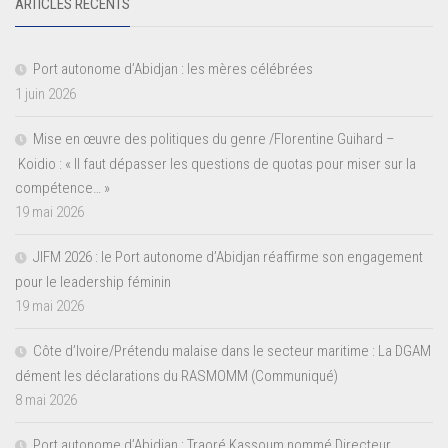
ARTICLES RÉCENTS
Port autonome d’Abidjan : les mères célébrées
1 juin 2026
Mise en œuvre des politiques du genre /Florentine Guihard –
Koidio : « Il faut dépasser les questions de quotas pour miser sur la
compétence… »
19 mai 2026
JIFM 2026 : le Port autonome d’Abidjan réaffirme son engagement
pour le leadership féminin
19 mai 2026
Côte d’Ivoire/Prétendu malaise dans le secteur maritime : La DGAM
dément les déclarations du RASMOMM (Communiqué)
8 mai 2026
Port autonome d’Abidjan : Traoré Kassoum nommé Directeur