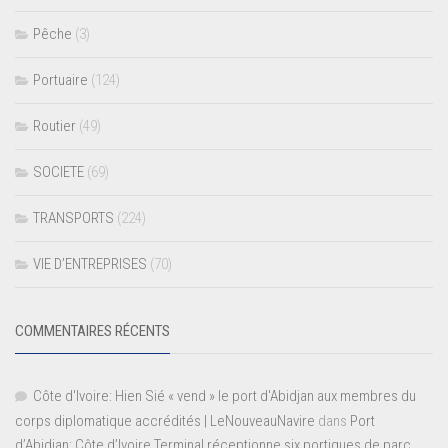
Pêche
(3)
Portuaire
(124)
Routier
(49)
SOCIETE
(69)
TRANSPORTS
(224)
VIE D’ENTREPRISES
(70)
COMMENTAIRES RÉCENTS
Côte d'Ivoire: Hien Sié « vend » le port d'Abidjan aux membres du
corps diplomatique accrédités | LeNouveauNavire
dans
Port
d’Abidjan: Côte d’Ivoire Terminal réceptionne six portiques de parc