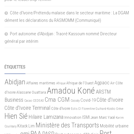
Côte d’Ivoire/Prétendu malaise dans le secteur maritime : La DGAM
dément les déclarations du RASMOMM (Communiqué)
Port autonome d’Abidjan : Traoré Kassoum nommé Directeur
général par intérim
ÉTIQUETTES
Abidjan
Agpaoc
Affaires maritimes
Afrique de l'Ouest
Air Côte
Afrique
Amadou Koné
ARSTM
d'Ivoire
Alassane Ouattara
Cma CGM
Business
Côte d'Ivoire
Covid-19
Cacao
CEDEAO
Cocody
Côte d'Ivoire Terminal
Côte d’Ivoire
Eolis CI
Florentine Guihard-Koidio
Grève
Hien Sié
Hilaire Lamizana
ISMI
Innovation
Jean Marc Yacé
Karim
Ministère des Transports
Mobilité urbaine
Kitack Lim
Coulibaly
Port
PAA
omi