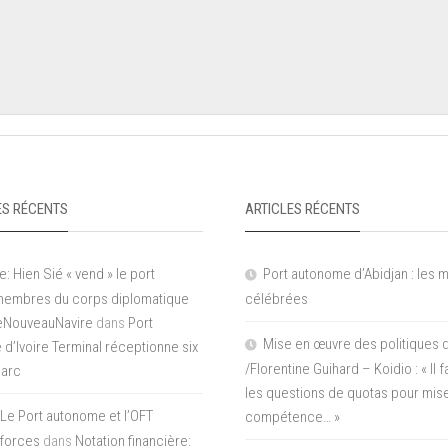
S RÉCENTS
ARTICLES RÉCENTS
e: Hien Sié « vend » le port
Port autonome d’Abidjan : les 
 membres du corps diplomatique
célébrées
LeNouveauNavire
dans
Port
Mise en œuvre des politiques 
e d’Ivoire Terminal réceptionne six
/Florentine Guihard – Koidio : « Il
parc
les questions de quotas pour mise
Le Port autonome et l’OFT
compétence… »
 forces
dans
Notation financière: