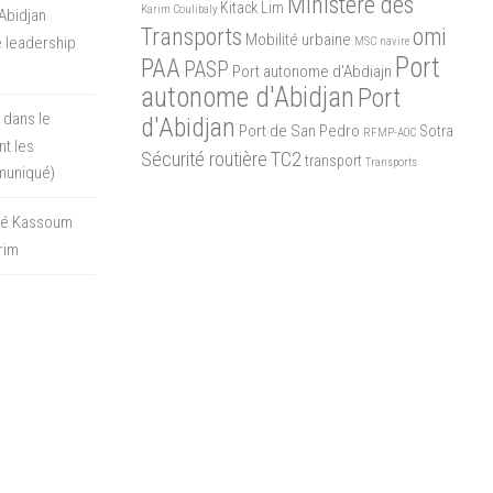
Ministère des
Kitack Lim
Karim Coulibaly
Abidjan
Transports
omi
Mobilité urbaine
 leadership
MSC
navire
Port
PAA
PASP
Port autonome d'Abdiajn
autonome d'Abidjan
Port
 dans le
d'Abidjan
Port de San Pedro
Sotra
RFMP-AOC
t les
Sécurité routière
TC2
transport
Transports
muniqué)
oré Kassoum
rim