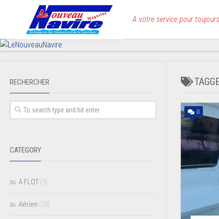
Skip
to
A votre service pour toujours
content
TAGG
RECHERCHER
0
CATEGORY
A FLOT
(1)
Aérien
(29)