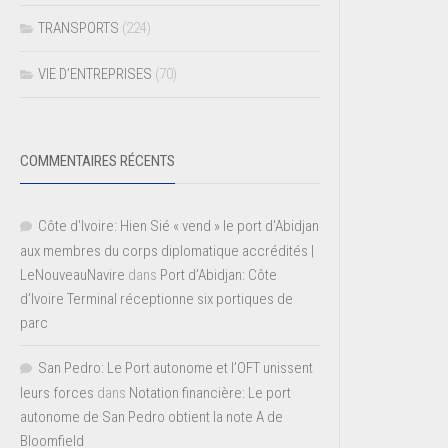
TRANSPORTS
(224)
VIE D’ENTREPRISES
(70)
COMMENTAIRES RÉCENTS
Côte d'Ivoire: Hien Sié « vend » le port d'Abidjan
aux membres du corps diplomatique accrédités |
LeNouveauNavire
dans
Port d’Abidjan: Côte
d’Ivoire Terminal réceptionne six portiques de
parc
San Pedro: Le Port autonome et l’OFT unissent
leurs forces
dans
Notation financière: Le port
autonome de San Pedro obtient la note A de
Bloomfield