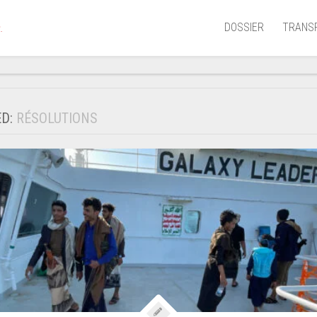
DOSSIER
TRANS
.
Aérien
Mariti
ED:
RÉSOLUTIONS
Portua
Routie
Ferrov
Laguna