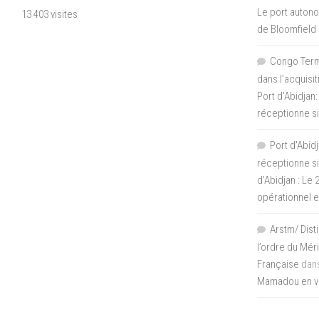
Le port autono
13 403 visites
de Bloomfield
Congo Termi
dans l’acquisi
Port d’Abidjan:
réceptionne si
Port d'Abidj
réceptionne si
d’Abidjan : Le
opérationnel 
Arstm/ Dist
l’ordre du Mér
Française
dan
Mamadou en vis