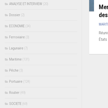
ANALYSE ET INTERVIEW
(20)
Mer
des
Dossier
(2)
MARIT
ECONOMIE
(34)
Réuni
Ferroviaire
(3)
États
Lagunaire
(7)
Maritime
(131)
Pêche
(3)
Portuaire
(124)
Routier
(49)
SOCIETE
(69)