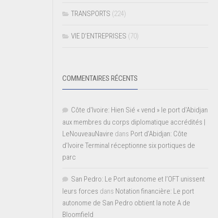
TRANSPORTS
(224)
VIE D’ENTREPRISES
(70)
COMMENTAIRES RÉCENTS
Côte d'Ivoire: Hien Sié « vend » le port d'Abidjan
aux membres du corps diplomatique accrédités |
LeNouveauNavire
dans
Port d’Abidjan: Côte
d’Ivoire Terminal réceptionne six portiques de
parc
San Pedro: Le Port autonome et l’OFT unissent
leurs forces
dans
Notation financière: Le port
autonome de San Pedro obtient la note A de
Bloomfield