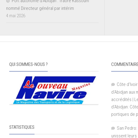
Port autonome d’Abidjan : Traoré Kassoum
nommé Directeur général par intérim
4 mai 2026
QUI SOMMES-NOUS ?
COMMENTAIRE
Côte d'Ivoir
d'Abidjan aux
accrédités | 
d’Abidjan: Côt
portiques de 
STATISTIQUES
San Pedro: 
unissent leurs