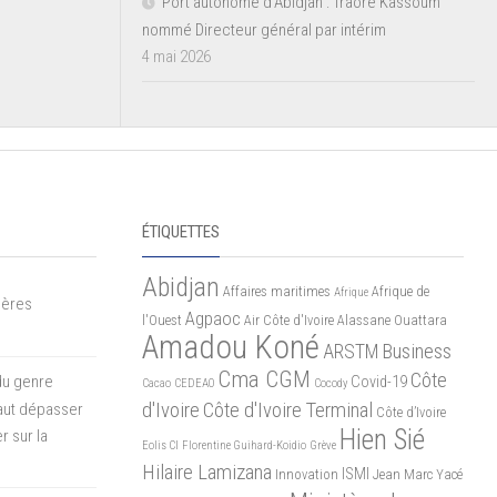
Port autonome d’Abidjan : Traoré Kassoum
nommé Directeur général par intérim
4 mai 2026
ÉTIQUETTES
Abidjan
Affaires maritimes
Afrique de
Afrique
mères
Agpaoc
l'Ouest
Air Côte d'Ivoire
Alassane Ouattara
Amadou Koné
ARSTM
Business
Cma CGM
Côte
du genre
Covid-19
Cacao
CEDEAO
Cocody
d'Ivoire
Côte d'Ivoire Terminal
 faut dépasser
Côte d’Ivoire
Hien Sié
r sur la
Eolis CI
Florentine Guihard-Koidio
Grève
Hilaire Lamizana
ISMI
Innovation
Jean Marc Yacé