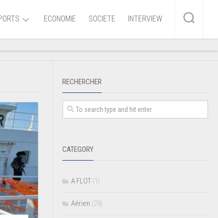
PORTS
ECONOMIE
SOCIETE
INTERVIEW
me
RECHERCHER
ire
r
iaire
CATEGORY
ire
A FLOT
(1)
Aérien
(29)