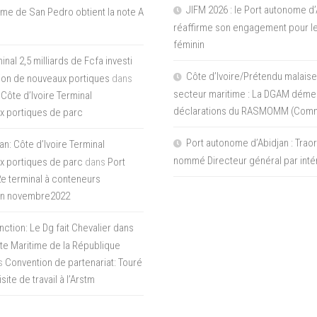
JIFM 2026 : le Port autonome d’
me de San Pedro obtient la note A
réaffirme son engagement pour le
féminin
nal 2,5 milliards de Fcfa investi
Côte d’Ivoire/Prétendu malaise
tion de nouveaux portiques
dans
secteur maritime : La DGAM démen
 Côte d’Ivoire Terminal
déclarations du RASMOMM (Com
x portiques de parc
Port autonome d’Abidjan : Tra
an: Côte d’Ivoire Terminal
nommé Directeur général par inté
x portiques de parc
dans
Port
 2e terminal à conteneurs
en novembre2022
inction: Le Dg fait Chevalier dans
ite Maritime de la République
s
Convention de partenariat: Touré
ite de travail à l’Arstm