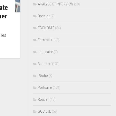
ANALYSE ET INTERVIEW
(20)
ate
mer
Dossier
(2)
ECONOMIE
(34)
 les
Ferroviaire
(3)
Lagunaire
(7)
Maritime
(131)
Pêche
(3)
Portuaire
(124)
Routier
(49)
SOCIETE
(69)