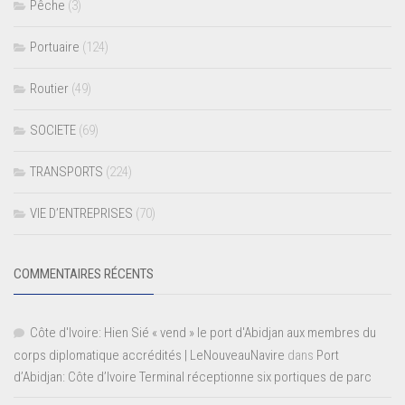
Pêche
(3)
Portuaire
(124)
Routier
(49)
SOCIETE
(69)
TRANSPORTS
(224)
VIE D’ENTREPRISES
(70)
COMMENTAIRES RÉCENTS
Côte d'Ivoire: Hien Sié « vend » le port d'Abidjan aux membres du
corps diplomatique accrédités | LeNouveauNavire
dans
Port
d’Abidjan: Côte d’Ivoire Terminal réceptionne six portiques de parc