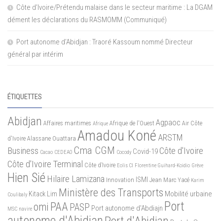
Côte d’Ivoire/Prétendu malaise dans le secteur maritime : La DGAM
dément les déclarations du RASMOMM (Communiqué)
Port autonome d’Abidjan : Traoré Kassoum nommé Directeur
général par intérim
ÉTIQUETTES
Abidjan
Agpaoc
Affaires maritimes
Afrique de l'Ouest
Air Côte
Afrique
Amadou Koné
ARSTM
d'Ivoire
Alassane Ouattara
Cma CGM
Business
Côte d'Ivoire
Covid-19
Cacao
CEDEAO
Cocody
Côte d'Ivoire Terminal
Côte d’Ivoire
Eolis CI
Florentine Guihard-Koidio
Grève
Hien Sié
Hilaire Lamizana
ISMI
Innovation
Jean Marc Yacé
Karim
Ministère des Transports
Mobilité urbaine
Kitack Lim
Coulibaly
Port
PAA
omi
PASP
Port autonome d'Abdiajn
MSC
navire
autonome d'Abidjan