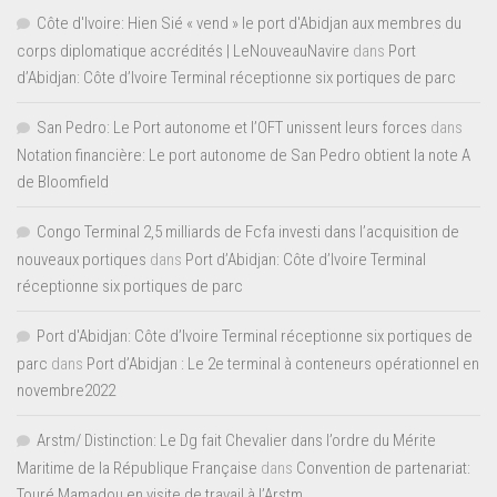
Côte d'Ivoire: Hien Sié « vend » le port d'Abidjan aux membres du
corps diplomatique accrédités | LeNouveauNavire
dans
Port
d’Abidjan: Côte d’Ivoire Terminal réceptionne six portiques de parc
San Pedro: Le Port autonome et l’OFT unissent leurs forces
dans
Notation financière: Le port autonome de San Pedro obtient la note A
de Bloomfield
Congo Terminal 2,5 milliards de Fcfa investi dans l’acquisition de
nouveaux portiques
dans
Port d’Abidjan: Côte d’Ivoire Terminal
réceptionne six portiques de parc
Port d'Abidjan: Côte d’Ivoire Terminal réceptionne six portiques de
parc
dans
Port d’Abidjan : Le 2e terminal à conteneurs opérationnel en
novembre2022
Arstm/ Distinction: Le Dg fait Chevalier dans l’ordre du Mérite
Maritime de la République Française
dans
Convention de partenariat:
Touré Mamadou en visite de travail à l’Arstm