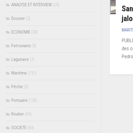
ANALYSE ET INTERVIEW
(20)
San
jal
Dossier
(2)
MARIT
ECONOMIE
(34)
PUBLI
Ferroviaire
(3)
des o
Pedro
Lagunaire
(7)
Maritime
(131)
Pêche
(3)
Portuaire
(124)
Routier
(49)
SOCIETE
(69)