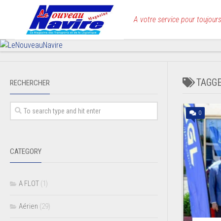
Skip
to
A votre service pour toujours
content
TAGG
RECHERCHER
0
CATEGORY
A FLOT
(1)
Aérien
(29)