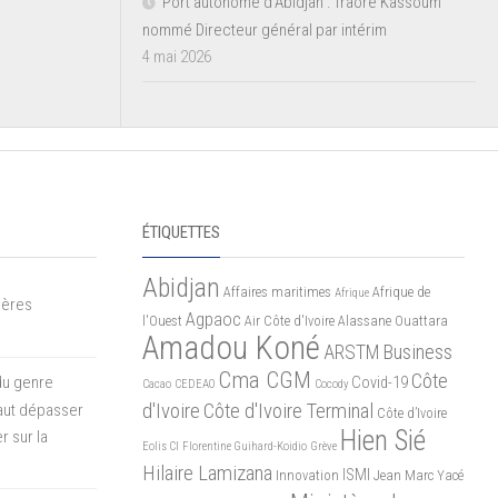
Port autonome d’Abidjan : Traoré Kassoum
nommé Directeur général par intérim
4 mai 2026
ÉTIQUETTES
Abidjan
Affaires maritimes
Afrique de
Afrique
mères
Agpaoc
l'Ouest
Air Côte d'Ivoire
Alassane Ouattara
Amadou Koné
ARSTM
Business
Cma CGM
Côte
du genre
Covid-19
Cacao
CEDEAO
Cocody
d'Ivoire
Côte d'Ivoire Terminal
 faut dépasser
Côte d’Ivoire
Hien Sié
r sur la
Eolis CI
Florentine Guihard-Koidio
Grève
Hilaire Lamizana
ISMI
Innovation
Jean Marc Yacé