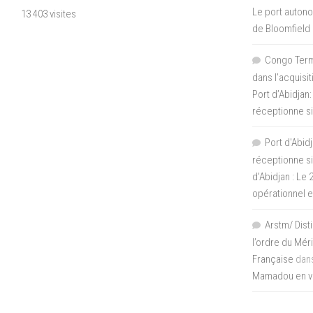
Le port autono
13 403 visites
de Bloomfield
Congo Termi
dans l’acquisi
Port d’Abidjan:
réceptionne si
Port d'Abidj
réceptionne si
d’Abidjan : Le
opérationnel 
Arstm/ Dist
l’ordre du Mér
Française
dan
Mamadou en vis