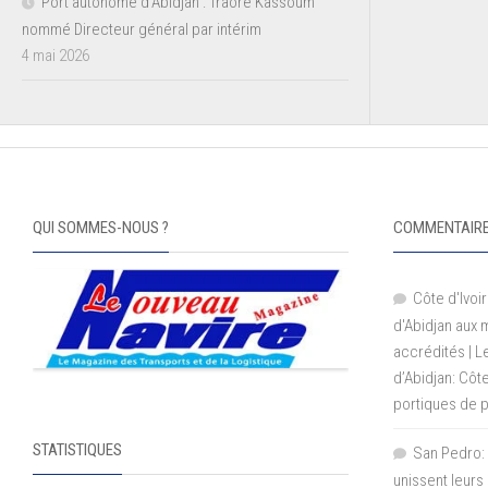
Port autonome d’Abidjan : Traoré Kassoum
nommé Directeur général par intérim
4 mai 2026
QUI SOMMES-NOUS ?
COMMENTAIRE
Côte d'Ivoir
d'Abidjan aux
accrédités | 
d’Abidjan: Côt
portiques de 
STATISTIQUES
San Pedro: 
unissent leurs