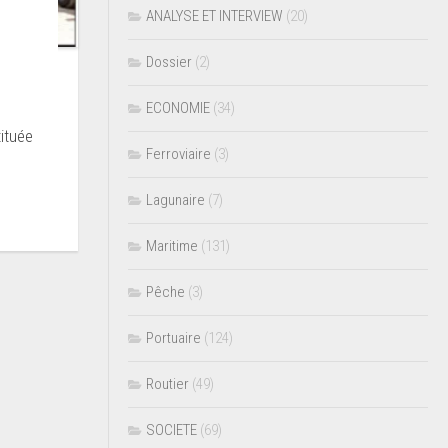
ANALYSE ET INTERVIEW
(20)
Dossier
(2)
ECONOMIE
(34)
ituée
Ferroviaire
(3)
Lagunaire
(7)
Maritime
(131)
Pêche
(3)
Portuaire
(124)
Routier
(49)
SOCIETE
(69)