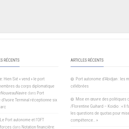
S RÉCENTS
ARTICLES RÉCENTS
e: Hien Sié « vend » le port
Port autonome d’Abidjan : les 
 membres du corps diplomatique
célébrées
LeNouveauNavire
dans
Port
Mise en œuvre des politiques 
e d’Ivoire Terminal réceptionne six
/Florentine Guihard – Koidio : « Il
parc
les questions de quotas pour mise
Le Port autonome et l’OFT
compétence… »
 forces
dans
Notation financière: