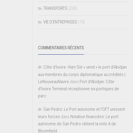
TRANSPORTS
(224)
VIE D’ENTREPRISES
(70)
COMMENTAIRES RÉCENTS
Côte d'Ivoire: Hien Sié « vend » le port d'Abidjan
aux membres du corps diplomatique accrédités |
LeNouveauNavire
dans
Port d’Abidjan: Côte
d’Ivoire Terminal réceptionne six portiques de
parc
San Pedro: Le Port autonome et l’OFT unissent
leurs forces
dans
Notation financière: Le port
autonome de San Pedro obtient la note A de
Bloomfield