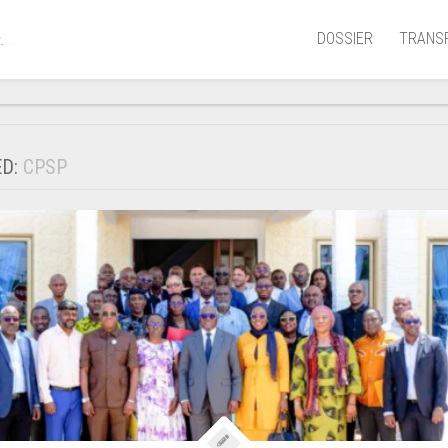
DOSSIER
TRANS
.
Aérien
Mariti
ED:
CPSP
Portua
Routie
Ferrov
Laguna