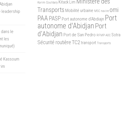
Ministère des
Kitack Lim
Karim Coulibaly
Abidjan
Transports
omi
Mobilité urbaine
 leadership
MSC
navire
Port
PAA
PASP
Port autonome d'Abdiajn
autonome d'Abidjan
Port
 dans le
d'Abidjan
Port de San Pedro
Sotra
RFMP-AOC
t les
Sécurité routière
TC2
transport
Transports
muniqué)
oré Kassoum
rim