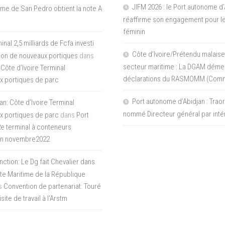
JIFM 2026 : le Port autonome d’
me de San Pedro obtient la note A
réaffirme son engagement pour le
féminin
nal 2,5 milliards de Fcfa investi
Côte d’Ivoire/Prétendu malaise
tion de nouveaux portiques
dans
secteur maritime : La DGAM démen
 Côte d’Ivoire Terminal
déclarations du RASMOMM (Com
x portiques de parc
Port autonome d’Abidjan : Tra
an: Côte d’Ivoire Terminal
nommé Directeur général par inté
x portiques de parc
dans
Port
 2e terminal à conteneurs
en novembre2022
inction: Le Dg fait Chevalier dans
ite Maritime de la République
s
Convention de partenariat: Touré
ite de travail à l’Arstm