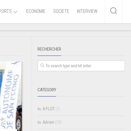
PORTS
ECONOMIE
SOCIETE
INTERVIEW
me
RECHERCHER
ire
r
iaire
CATEGORY
ire
A FLOT
(1)
Aérien
(29)