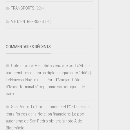
TRANSPORTS
(224)
VIE D’ENTREPRISES
(70)
COMMENTAIRES RÉCENTS
Côte d'Ivoire: Hien Sié « vend » le port d'Abidjan
aux membres du corps diplomatique accrédités |
LeNouveauNavire
dans
Port d’Abidjan: Côte
d’Ivoire Terminal réceptionne six portiques de
parc
San Pedro: Le Port autonome et l’OFT unissent
leurs forces
dans
Notation financière: Le port
autonome de San Pedro obtient la note A de
Bloomfield