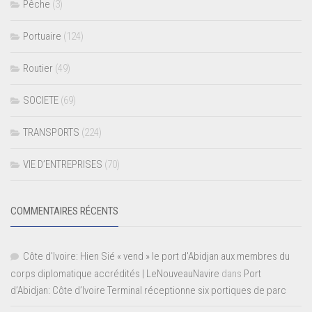
Pêche
(3)
Portuaire
(124)
Routier
(49)
SOCIETE
(69)
TRANSPORTS
(224)
VIE D’ENTREPRISES
(70)
COMMENTAIRES RÉCENTS
Côte d'Ivoire: Hien Sié « vend » le port d'Abidjan aux membres du
corps diplomatique accrédités | LeNouveauNavire
dans
Port
d’Abidjan: Côte d’Ivoire Terminal réceptionne six portiques de parc