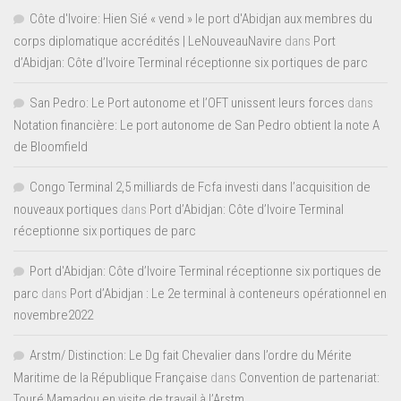
Côte d'Ivoire: Hien Sié « vend » le port d'Abidjan aux membres du
corps diplomatique accrédités | LeNouveauNavire
dans
Port
d’Abidjan: Côte d’Ivoire Terminal réceptionne six portiques de parc
San Pedro: Le Port autonome et l’OFT unissent leurs forces
dans
Notation financière: Le port autonome de San Pedro obtient la note A
de Bloomfield
Congo Terminal 2,5 milliards de Fcfa investi dans l’acquisition de
nouveaux portiques
dans
Port d’Abidjan: Côte d’Ivoire Terminal
réceptionne six portiques de parc
Port d'Abidjan: Côte d’Ivoire Terminal réceptionne six portiques de
parc
dans
Port d’Abidjan : Le 2e terminal à conteneurs opérationnel en
novembre2022
Arstm/ Distinction: Le Dg fait Chevalier dans l’ordre du Mérite
Maritime de la République Française
dans
Convention de partenariat:
Touré Mamadou en visite de travail à l’Arstm