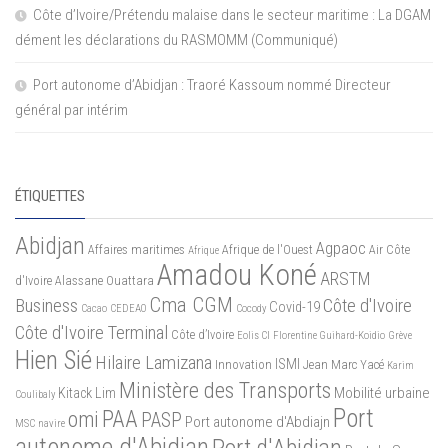
Côte d’Ivoire/Prétendu malaise dans le secteur maritime : La DGAM
dément les déclarations du RASMOMM (Communiqué)
Port autonome d’Abidjan : Traoré Kassoum nommé Directeur
général par intérim
ÉTIQUETTES
Abidjan
Agpaoc
Affaires maritimes
Afrique de l'Ouest
Air Côte
Afrique
Amadou Koné
ARSTM
d'Ivoire
Alassane Ouattara
Cma CGM
Business
Côte d'Ivoire
Covid-19
Cacao
CEDEAO
Cocody
Côte d'Ivoire Terminal
Côte d’Ivoire
Eolis CI
Florentine Guihard-Koidio
Grève
Hien Sié
Hilaire Lamizana
ISMI
Innovation
Jean Marc Yacé
Karim
Ministère des Transports
Mobilité urbaine
Kitack Lim
Coulibaly
Port
PAA
omi
PASP
Port autonome d'Abdiajn
MSC
navire
autonome d'Abidjan