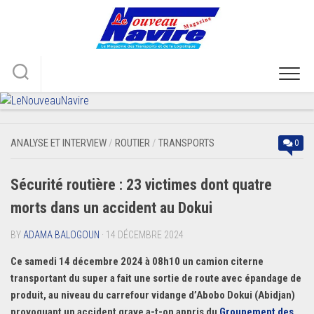
Skip
to
content
ANALYSE ET INTERVIEW
/
ROUTIER
/
TRANSPORTS
0
Sécurité routière : 23 victimes dont quatre
morts dans un accident au Dokui
BY
ADAMA BALOGOUN
· 14 DÉCEMBRE 2024
Ce samedi 14 décembre 2024 à 08h10 un camion citerne
transportant du super a fait une sortie de route avec épandage de
produit, au niveau du carrefour vidange d’Abobo Dokui (Abidjan)
provoquant un accident grave a-t-on appris du
Groupement des