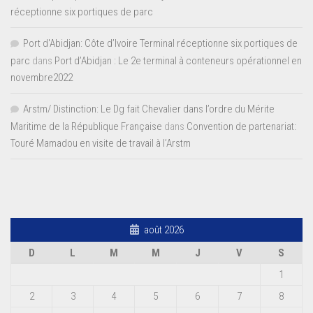
réceptionne six portiques de parc
Port d'Abidjan: Côte d’Ivoire Terminal réceptionne six portiques de
parc
dans
Port d’Abidjan : Le 2e terminal à conteneurs opérationnel en
novembre2022
Arstm/ Distinction: Le Dg fait Chevalier dans l’ordre du Mérite
Maritime de la République Française
dans
Convention de partenariat:
Touré Mamadou en visite de travail à l’Arstm
août 2026
D
L
M
M
J
V
S
1
2
3
4
5
6
7
8