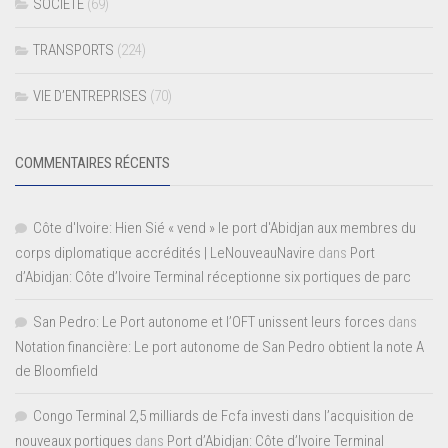
SOCIETE
(69)
TRANSPORTS
(224)
VIE D’ENTREPRISES
(70)
COMMENTAIRES RÉCENTS
Côte d'Ivoire: Hien Sié « vend » le port d'Abidjan aux membres du
corps diplomatique accrédités | LeNouveauNavire
dans
Port
d’Abidjan: Côte d’Ivoire Terminal réceptionne six portiques de parc
San Pedro: Le Port autonome et l’OFT unissent leurs forces
dans
Notation financière: Le port autonome de San Pedro obtient la note A
de Bloomfield
Congo Terminal 2,5 milliards de Fcfa investi dans l’acquisition de
nouveaux portiques
dans
Port d’Abidjan: Côte d’Ivoire Terminal