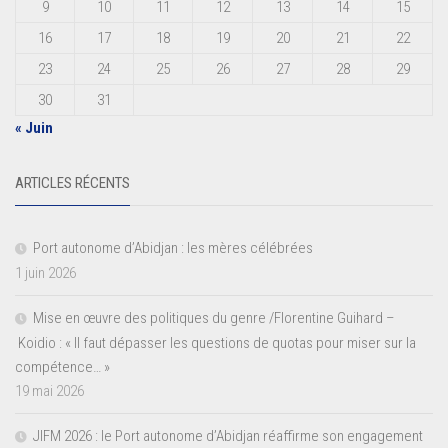
9
10
11
12
13
14
15
16
17
18
19
20
21
22
23
24
25
26
27
28
29
30
31
« Juin
ARTICLES RÉCENTS
Port autonome d’Abidjan : les mères célébrées
1 juin 2026
Mise en œuvre des politiques du genre /Florentine Guihard –
Koidio : « Il faut dépasser les questions de quotas pour miser sur la
compétence… »
19 mai 2026
JIFM 2026 : le Port autonome d’Abidjan réaffirme son engagement