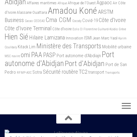
Abidjan
Agpaoc
Affaires maritimes
Afrique de l'Ouest
Air Côte
Afrique
Amadou Koné
ARSTM
d'Ivoire
Alassane Ouattara
Cma CGM
Business
Côte d'Ivoire
Covid-19
Cacao
CEDEAO
Cocody
Côte d'Ivoire Terminal
Côte d’Ivoire
Eolis CI
Florentine Guihard-Koidio
Grève
Hien Sié
Hilaire Lamizana
ISMI
Innovation
Jean Marc Yacé
Karim
Ministère des Transports
Mobilité urbaine
Kitack Lim
Coulibaly
Port
PAA
omi
PASP
Port autonome d'Abdiajn
MSC
navire
autonome d'Abidjan
Port d'Abidjan
Port de San
Sécurité routière
TC2
Pedro
Sotra
transport
RFMP-AOC
Transports