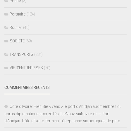
Pêche
(3)
Portuaire
(124)
Routier
(49)
SOCIETE
(69)
TRANSPORTS
(224)
VIE D’ENTREPRISES
(70)
COMMENTAIRES RÉCENTS
Côte d'Ivoire: Hien Sié « vend » le port d'Abidjan aux membres du
corps diplomatique accrédités | LeNouveauNavire
dans
Port
d’Abidjan: Côte d’Ivoire Terminal réceptionne six portiques de parc