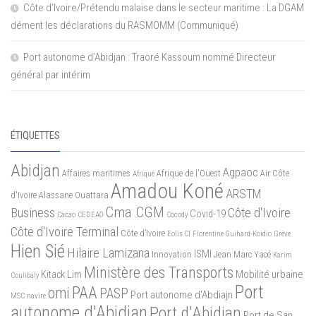
Côte d’Ivoire/Prétendu malaise dans le secteur maritime : La DGAM
dément les déclarations du RASMOMM (Communiqué)
Port autonome d’Abidjan : Traoré Kassoum nommé Directeur
général par intérim
ÉTIQUETTES
Abidjan
Agpaoc
Affaires maritimes
Afrique de l'Ouest
Air Côte
Afrique
Amadou Koné
ARSTM
d'Ivoire
Alassane Ouattara
Cma CGM
Business
Côte d'Ivoire
Covid-19
Cacao
CEDEAO
Cocody
Côte d'Ivoire Terminal
Côte d’Ivoire
Eolis CI
Florentine Guihard-Koidio
Grève
Hien Sié
Hilaire Lamizana
ISMI
Innovation
Jean Marc Yacé
Karim
Ministère des Transports
Mobilité urbaine
Kitack Lim
Coulibaly
Port
PAA
omi
PASP
Port autonome d'Abdiajn
MSC
navire
autonome d'Abidjan
Port d'Abidjan
Port de San