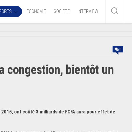
PORTS
ECONOMIE
SOCIETE
INTERVIEW
me
0
ire
a congestion, bientôt un
r
iaire
ire
2015, ont coûté 3 milliards de FCFA aura pour effet de