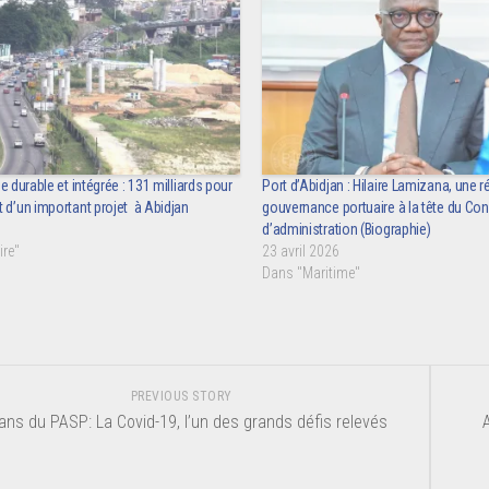
e durable et intégrée : 131 milliards pour
Port d’Abidjan : Hilaire Lamizana, une r
 d’un important projet à Abidjan
gouvernance portuaire à la tête du Con
d’administration (Biographie)
re"
23 avril 2026
Dans "Maritime"
PREVIOUS STORY
ans du PASP: La Covid-19, l’un des grands défis relevés