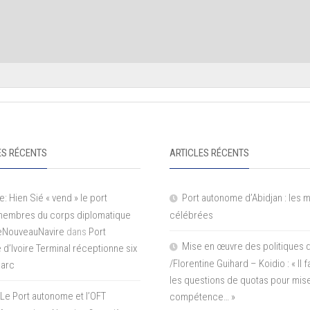
S RÉCENTS
ARTICLES RÉCENTS
e: Hien Sié « vend » le port
Port autonome d’Abidjan : les 
 membres du corps diplomatique
célébrées
LeNouveauNavire
dans
Port
Mise en œuvre des politiques 
e d’Ivoire Terminal réceptionne six
/Florentine Guihard – Koidio : « Il
parc
les questions de quotas pour mise
Le Port autonome et l’OFT
compétence… »