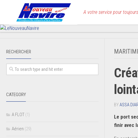
Skip
to
A votre service pour toujours
content
MARITIM
RECHERCHER
Créa
loin
CATEGORY
BY
ASSA DIA
A FLOT
(1)
Le port se
finir avec 
Aérien
(29)