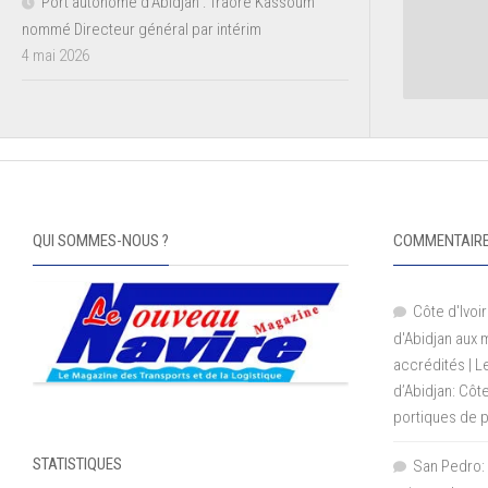
Port autonome d’Abidjan : Traoré Kassoum
nommé Directeur général par intérim
4 mai 2026
QUI SOMMES-NOUS ?
COMMENTAIRE
Côte d'Ivoir
d'Abidjan aux
accrédités | 
d’Abidjan: Côt
portiques de 
STATISTIQUES
San Pedro: 