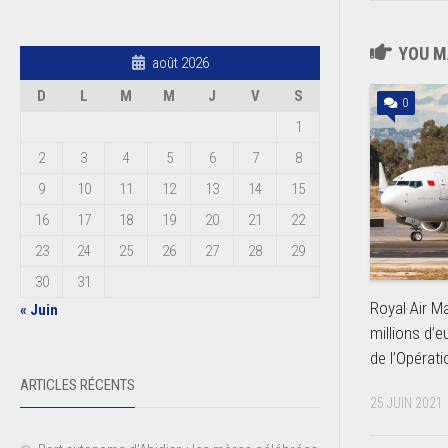
YOU MA
août 2026
D
L
M
M
J
V
S
0
1
2
3
4
5
6
7
8
9
10
11
12
13
14
15
16
17
18
19
20
21
22
23
24
25
26
27
28
29
30
31
Royal Air M
« Juin
millions d’
de l’Opérat
ARTICLES RÉCENTS
25 JUIN 2021