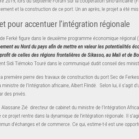
e 2019, lors du septième Forum sur la coopération sino-africaine (FS
cement et la construction de ce port. Un an après, le projet a été mis s
et pour accentuer l’intégration régionale
 de Ferké figure dans le deuxième programme économique régional (
ement au Nord du pays afin de mettre en valeur les potentialités éc
profit de celles des régions frontalières de Sikasso, au Mali et de B
t Sidi Tiémoko Touré dans le communiqué dudit conseil des minis
la première pierre des travaux de construction du port Sec de Ferke
ministre de l’Intégration africaine, Albert Flindé. Selon lui, il s’agi
ar des privés.
lassane Zié directeur de cabinet du ministre de l’Intégration Africain
 ce projet rentre dans la dynamique de l’intégration régionale. Il s’ag
un d’échanges et de commerce. Ce qui, estime-t-il est une opport
ortes.