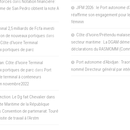
 forces
dans
Notation financière:
JIFM 2026 : le Port autonome d’
me de San Pedro obtient la note A
réaffirme son engagement pour le
féminin
nal 2,5 milliards de Fcfa investi
Côte d’Ivoire/Prétendu malaise
tion de nouveaux portiques
dans
secteur maritime : La DGAM démen
 Côte d’Ivoire Terminal
déclarations du RASMOMM (Com
x portiques de parc
Port autonome d’Abidjan : Tra
an: Côte d’Ivoire Terminal
nommé Directeur général par inté
x portiques de parc
dans
Port
 2e terminal à conteneurs
en novembre2022
inction: Le Dg fait Chevalier dans
ite Maritime de la République
s
Convention de partenariat: Touré
ite de travail à l’Arstm