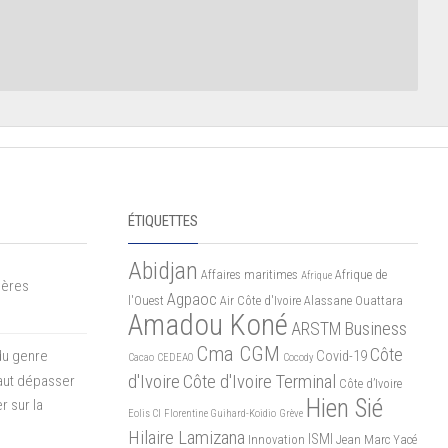
ÉTIQUETTES
Abidjan
Affaires maritimes
Afrique de
Afrique
mères
Agpaoc
l'Ouest
Air Côte d'Ivoire
Alassane Ouattara
Amadou Koné
ARSTM
Business
Cma CGM
Côte
du genre
Covid-19
Cacao
CEDEAO
Cocody
d'Ivoire
Côte d'Ivoire Terminal
 faut dépasser
Côte d’Ivoire
Hien Sié
r sur la
Eolis CI
Florentine Guihard-Koidio
Grève
Hilaire Lamizana
ISMI
Innovation
Jean Marc Yacé