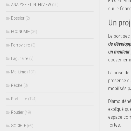
En septembr
ANALYSE ET INTERVIEW
(20)
sur le finan
Dossier
(2)
Un proj
ECONOMIE
(34)
Le port sec
de développ
Ferroviaire
(3)
un meilleur 
Lagunaire
(7)
gouvernemen
Maritime
(131)
La pose de 
présence du 
Pêche
(3)
mobilisés p
Portuaire
(124)
Diamouténé A
expliqué que
Routier
(49)
espace comm
f
SOCIETE
(69)