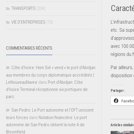
Caracté
TRANSPORTS
(224)
L’infrastru
VIE D’ENTREPRISES
(70)
etc. Sa supe
d’approvisi
avec 100.00
COMMENTAIRES RÉCENTS
régions du 
Par ailleurs
Côte d'Ivoire: Hien Sié « vend » le port d'Abidjan
aux membres du corps diplomatique accrédités |
disposition
LeNouveauNavire
dans
Port d’Abidjan: Côte
d’Ivoire Terminal réceptionne six portiques de
Partager :
parc
Faceb
San Pedro: Le Port autonome et l’OFT unissent
leurs forces
dans
Notation financière: Le port
autonome de San Pedro obtient la note A de
Articles similair
Bloomfield