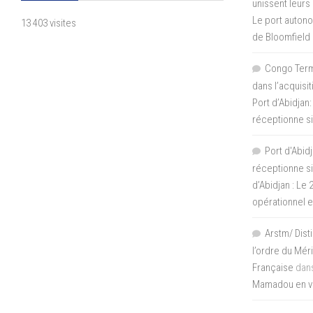
unissent leurs
Le port autono
13 403 visites
de Bloomfield
Congo Termi
dans l’acquisi
Port d’Abidjan:
réceptionne si
Port d'Abidj
réceptionne si
d’Abidjan : Le
opérationnel 
Arstm/ Dist
l’ordre du Mér
Française
dan
Mamadou en vis