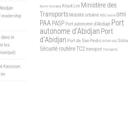
Ministère des
Kitack Lim
Karim Coulibaly
Abidjan
Transports
omi
Mobilité urbaine
 leadership
MSC
navire
Port
PAA
PASP
Port autonome d'Abdiajn
autonome d'Abidjan
Port
 dans le
d'Abidjan
Port de San Pedro
Sotra
RFMP-AOC
t les
Sécurité routière
TC2
transport
Transports
muniqué)
oré Kassoum
rim