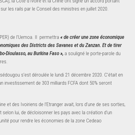
CA), la Côte d’Ivoire et la Chine ont signé un accord portant
ur les rails par le Conseil des ministres en juillet 2020.
PER) de l’Uemoa. Il permettra
« de créer une zone économique
onomiques des Districts des Savanes et du Zanzan. Et de tirer
obo-Dioulasso, au Burkina Faso »,
a souligné le porte-parole du
tres.
ssédougou s’est déroulée le lundi 21 décembre 2020. C’était en
t d’un investissement de 303 milliards FCFA dont 50% seront
e et des Ivoiriens de l’Etranger avait, lors d’une de ses sorties,
it selon lui, de décloisonner les pays avec la création d’un
unité pour rendre les économies de la zone Cedeao