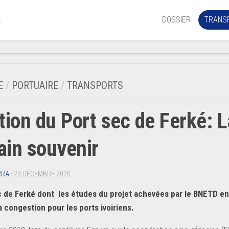
DOSSIER
TRANS
.
Aérien
Mariti
E
/
PORTUAIRE
/
TRANSPORTS
Portua
tion du Port sec de Ferké: L
Routie
Ferrov
tain souvenir
Laguna
RRA
· 23 DÉCEMBRE 2020
c de Ferké dont les études du projet achevées par le BNETD en 
la congestion pour les ports ivoiriens.