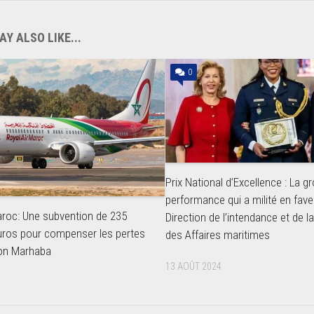
Y ALSO LIKE...
0
Prix National d’Excellence : La g
performance qui a milité en fave
aroc: Une subvention de 235
Direction de l’intendance et de l
euros pour compenser les pertes
des Affaires maritimes
ion Marhaba
13 AOÛT 2024