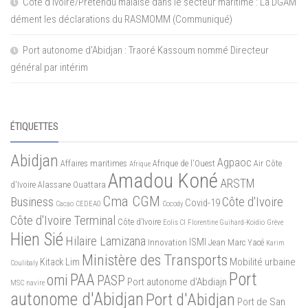
Côte d’Ivoire/Prétendu malaise dans le secteur maritime : La DGAM
dément les déclarations du RASMOMM (Communiqué)
Port autonome d’Abidjan : Traoré Kassoum nommé Directeur
général par intérim
ÉTIQUETTES
Abidjan
Agpaoc
Affaires maritimes
Afrique de l'Ouest
Air Côte
Afrique
Amadou Koné
ARSTM
d'Ivoire
Alassane Ouattara
Cma CGM
Business
Côte d'Ivoire
Covid-19
Cacao
CEDEAO
Cocody
Côte d'Ivoire Terminal
Côte d’Ivoire
Eolis CI
Florentine Guihard-Koidio
Grève
Hien Sié
Hilaire Lamizana
ISMI
Innovation
Jean Marc Yacé
Karim
Ministère des Transports
Mobilité urbaine
Kitack Lim
Coulibaly
Port
PAA
omi
PASP
Port autonome d'Abdiajn
MSC
navire
autonome d'Abidjan
Port d'Abidjan
Port de San