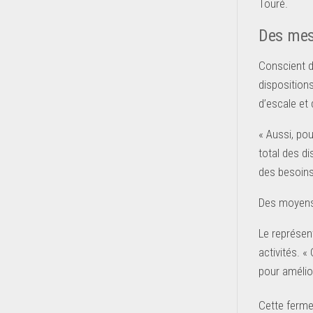
Touré.
Des mes
Conscient d
dispositions
d’escale et
« Aussi, pou
total des d
des besoins
Des moyens 
Le représent
activités. «
pour amélio
Cette ferme