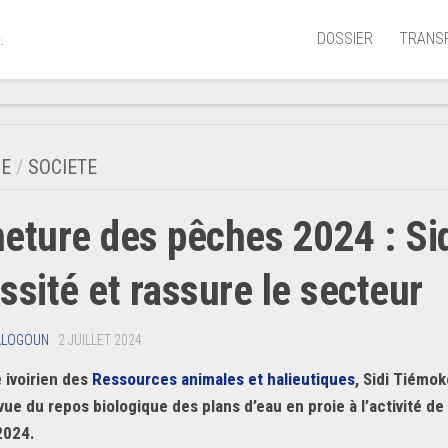
DOSSIER
TRANS
.
Aérien
Mariti
E
/
SOCIETE
Portua
eture des pêches 2024 : Sid
Routie
Ferrov
ssité et rassure le secteur
Laguna
ALOGOUN
· 2 JUILLET 2024
 ivoirien des
Ressources animales et halieutiques
, Sidi Tiémo
ue du repos biologique des plans d’eau en proie à l’activité de 
 2024.