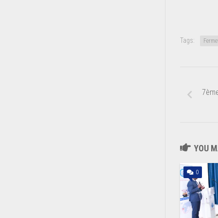
Tags:
Ferme
7ème 
YOU MA
0