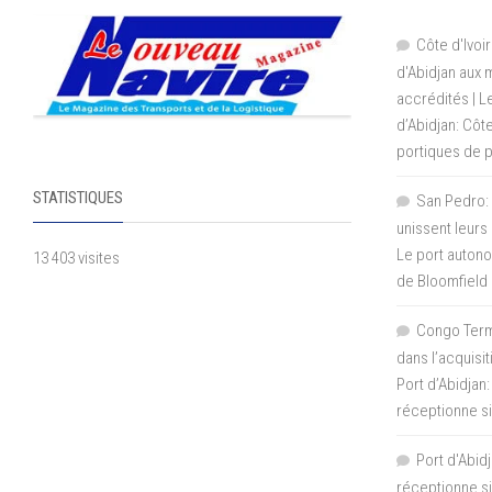
Côte d'Ivoir
d'Abidjan aux
accrédités | 
d’Abidjan: Côt
portiques de 
STATISTIQUES
San Pedro: 
unissent leurs
Le port autono
13 403 visites
de Bloomfield
Congo Termi
dans l’acquisi
Port d’Abidjan:
réceptionne si
Port d'Abidj
réceptionne si