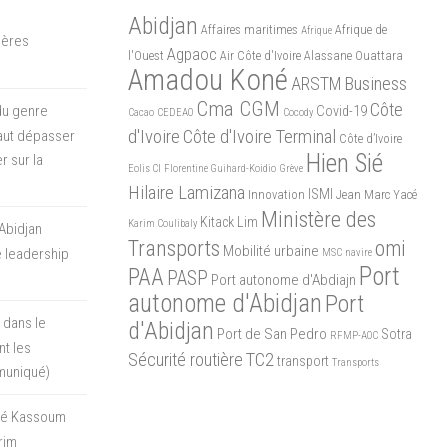
Abidjan
Affaires maritimes
Afrique de
Afrique
mères
Agpaoc
l'Ouest
Air Côte d'Ivoire
Alassane Ouattara
Amadou Koné
ARSTM
Business
Cma CGM
Côte
du genre
Covid-19
Cacao
CEDEAO
Cocody
d'Ivoire
Côte d'Ivoire Terminal
 faut dépasser
Côte d’Ivoire
Hien Sié
r sur la
Eolis CI
Florentine Guihard-Koidio
Grève
Hilaire Lamizana
ISMI
Innovation
Jean Marc Yacé
Ministère des
Kitack Lim
Karim Coulibaly
Abidjan
Transports
omi
Mobilité urbaine
 leadership
MSC
navire
Port
PAA
PASP
Port autonome d'Abdiajn
autonome d'Abidjan
Port
 dans le
d'Abidjan
Port de San Pedro
Sotra
RFMP-AOC
t les
Sécurité routière
TC2
transport
Transports
muniqué)
oré Kassoum
rim