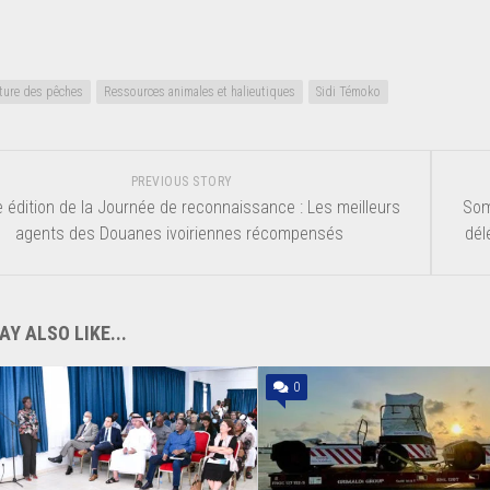
ture des pêches
Ressources animales et halieutiques
Sidi Témoko
PREVIOUS STORY
édition de la Journée de reconnaissance : Les meilleurs
Som
agents des Douanes ivoiriennes récompensés
dél
Y ALSO LIKE...
0