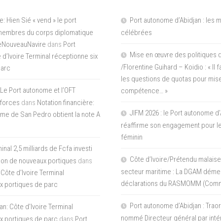
e: Hien Sié « vend » le port
Port autonome d’Abidjan : les 
 membres du corps diplomatique
célébrées
LeNouveauNavire
dans
Port
Mise en œuvre des politiques 
e d’Ivoire Terminal réceptionne six
/Florentine Guihard – Koidio : « Il
parc
les questions de quotas pour mise
Le Port autonome et l’OFT
compétence… »
 forces
dans
Notation financière:
JIFM 2026 : le Port autonome d’
me de San Pedro obtient la note A
réaffirme son engagement pour le
féminin
nal 2,5 milliards de Fcfa investi
Côte d’Ivoire/Prétendu malaise
tion de nouveaux portiques
dans
secteur maritime : La DGAM démen
 Côte d’Ivoire Terminal
déclarations du RASMOMM (Com
x portiques de parc
Port autonome d’Abidjan : Tra
an: Côte d’Ivoire Terminal
nommé Directeur général par inté
x portiques de parc
dans
Port