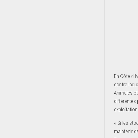
En Côte d’I
contre laqu
Animales et 
différentes
exploitation
« Si les st
maintenir d