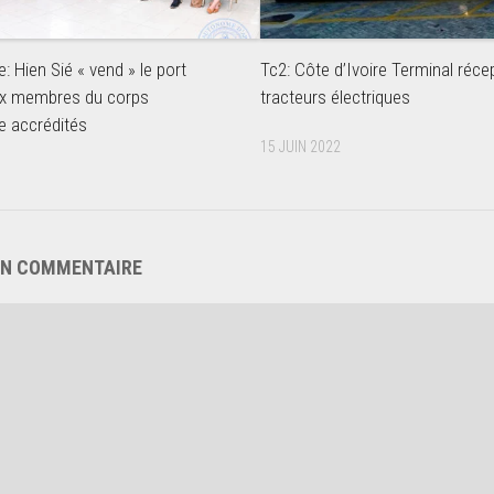
e: Hien Sié « vend » le port
Tc2: Côte d’Ivoire Terminal réce
aux membres du corps
tracteurs électriques
e accrédités
15 JUIN 2022
UN COMMENTAIRE