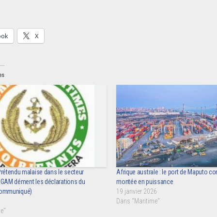
ook
X
es
Prétendu malaise dans le secteur
Afrique australe : le port de Maputo c
 DGAM dément les déclarations du
montée en puissance
ommuniqué)
19 janvier 2026
Dans "Maritime"
e"