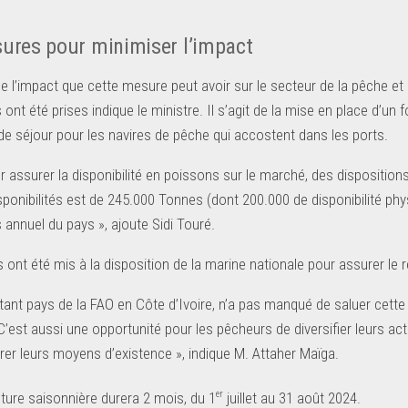
ures pour minimiser l’impact
e l’impact que cette mesure peut avoir sur le secteur de la pêche e
 ont été prises indique le ministre. Il s’agit de la mise en place d’un f
 de séjour pour les navires de pêche qui accostent dans les ports.
r assurer la disponibilité en poissons sur le marché, des disposition
isponibilités est de 245.000 Tonnes (dont 200.000 de disponibilité p
 annuel du pays », ajoute Sidi Touré.
ont été mis à la disposition de la marine nationale pour assurer le 
ant pays de la FAO en Côte d’Ivoire, n’a pas manqué de saluer cette dé
 C’est aussi une opportunité pour les pêcheurs de diversifier leurs a
rer leurs moyens d’existence », indique M. Attaher Maïga.
er
ture saisonnière durera 2 mois, du 1
juillet au 31 août 2024.