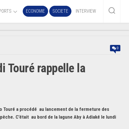
PORTS
ECONOMIE
SOCIETE
INTERVIEW
me
0
ire
i Touré rappelle la
r
iaire
ire
ko Touré a procédé au lancement de la fermeture des
pêche. C’était au bord de la lagune Aby à Adiaké le lundi