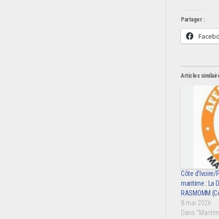
Partager :
Faceb
Articles similair
Côte d’Ivoire/
maritime : La
RASMOMM (C
8 mai 2026
Dans "Maritim