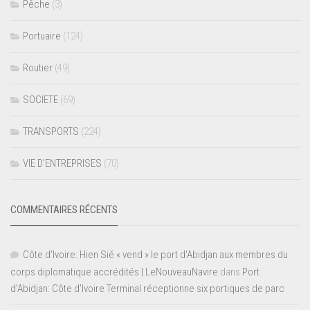
Pêche
(3)
Portuaire
(124)
Routier
(49)
SOCIETE
(69)
TRANSPORTS
(224)
VIE D’ENTREPRISES
(70)
COMMENTAIRES RÉCENTS
Côte d'Ivoire: Hien Sié « vend » le port d'Abidjan aux membres du
corps diplomatique accrédités | LeNouveauNavire
dans
Port
d’Abidjan: Côte d’Ivoire Terminal réceptionne six portiques de parc