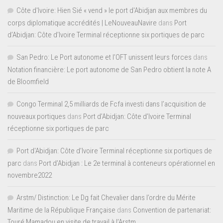
Côte d'Ivoire: Hien Sié « vend » le port d'Abidjan aux membres du
corps diplomatique accrédités | LeNouveauNavire
dans
Port
d’Abidjan: Côte d’Ivoire Terminal réceptionne six portiques de parc
San Pedro: Le Port autonome et l’OFT unissent leurs forces
dans
Notation financière: Le port autonome de San Pedro obtient la note A
de Bloomfield
Congo Terminal 2,5 milliards de Fcfa investi dans l’acquisition de
nouveaux portiques
dans
Port d’Abidjan: Côte d’Ivoire Terminal
réceptionne six portiques de parc
Port d'Abidjan: Côte d’Ivoire Terminal réceptionne six portiques de
parc
dans
Port d’Abidjan : Le 2e terminal à conteneurs opérationnel en
novembre2022
Arstm/ Distinction: Le Dg fait Chevalier dans l’ordre du Mérite
Maritime de la République Française
dans
Convention de partenariat:
Touré Mamadou en visite de travail à l’Arstm