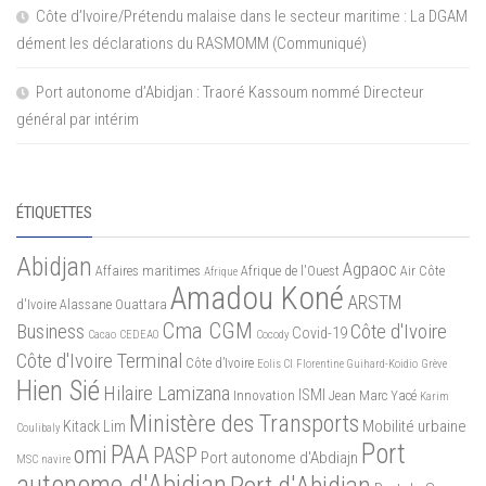
Côte d’Ivoire/Prétendu malaise dans le secteur maritime : La DGAM
dément les déclarations du RASMOMM (Communiqué)
Port autonome d’Abidjan : Traoré Kassoum nommé Directeur
général par intérim
ÉTIQUETTES
Abidjan
Agpaoc
Affaires maritimes
Afrique de l'Ouest
Air Côte
Afrique
Amadou Koné
ARSTM
d'Ivoire
Alassane Ouattara
Cma CGM
Business
Côte d'Ivoire
Covid-19
Cacao
CEDEAO
Cocody
Côte d'Ivoire Terminal
Côte d’Ivoire
Eolis CI
Florentine Guihard-Koidio
Grève
Hien Sié
Hilaire Lamizana
ISMI
Innovation
Jean Marc Yacé
Karim
Ministère des Transports
Mobilité urbaine
Kitack Lim
Coulibaly
Port
PAA
omi
PASP
Port autonome d'Abdiajn
MSC
navire
autonome d'Abidjan