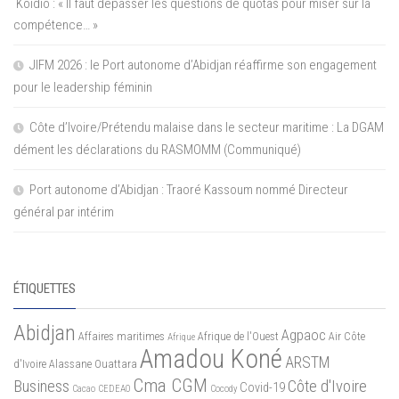
Koidio : « Il faut dépasser les questions de quotas pour miser sur la
compétence… »
JIFM 2026 : le Port autonome d’Abidjan réaffirme son engagement
pour le leadership féminin
Côte d’Ivoire/Prétendu malaise dans le secteur maritime : La DGAM
dément les déclarations du RASMOMM (Communiqué)
Port autonome d’Abidjan : Traoré Kassoum nommé Directeur
général par intérim
ÉTIQUETTES
Abidjan
Agpaoc
Affaires maritimes
Afrique de l'Ouest
Air Côte
Afrique
Amadou Koné
ARSTM
d'Ivoire
Alassane Ouattara
Cma CGM
Business
Côte d'Ivoire
Covid-19
Cacao
CEDEAO
Cocody