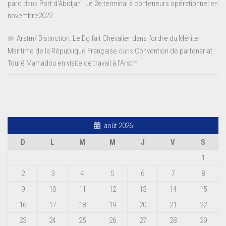
parc
dans
Port d’Abidjan : Le 2e terminal à conteneurs opérationnel en
novembre2022
Arstm/ Distinction: Le Dg fait Chevalier dans l’ordre du Mérite
Maritime de la République Française
dans
Convention de partenariat:
Touré Mamadou en visite de travail à l’Arstm
août 2026
D
L
M
M
J
V
S
1
2
3
4
5
6
7
8
9
10
11
12
13
14
15
16
17
18
19
20
21
22
23
24
25
26
27
28
29