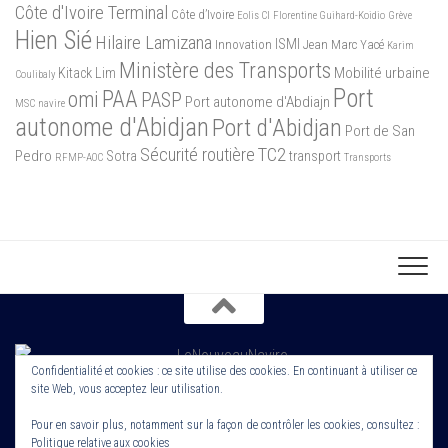
Côte d'Ivoire Terminal
Côte d’Ivoire
Eolis CI
Florentine Guihard-Koidio
Grève
Hien Sié
Hilaire Lamizana
ISMI
Innovation
Jean Marc Yacé
Karim
Ministère des Transports
Mobilité urbaine
Kitack Lim
Coulibaly
Port
PAA
omi
PASP
Port autonome d'Abdiajn
MSC
navire
autonome d'Abidjan
Port d'Abidjan
Port de San
Sécurité routière
TC2
Pedro
Sotra
transport
RFMP-AOC
Transports
Confidentialité et cookies : ce site utilise des cookies. En continuant à utiliser ce
site Web, vous acceptez leur utilisation.
Copyright 2022. Le Nouveau Navire. Tout droit Réservé. Edité par
Cornerstone ROS
Pour en savoir plus, notamment sur la façon de contrôler les cookies, consultez :
Politique relative aux cookies