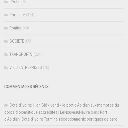
Pêche
(3)
Portuaire
(124)
Routier
(49)
SOCIETE
(69)
TRANSPORTS
(224)
VIE D’ENTREPRISES
(70)
COMMENTAIRES RÉCENTS
Côte d'Ivoire: Hien Sié « vend » le port d'Abidjan aux membres du
corps diplomatique accrédités | LeNouveauNavire
dans
Port
d’Abidjan: Côte d’Ivoire Terminal réceptionne six portiques de parc