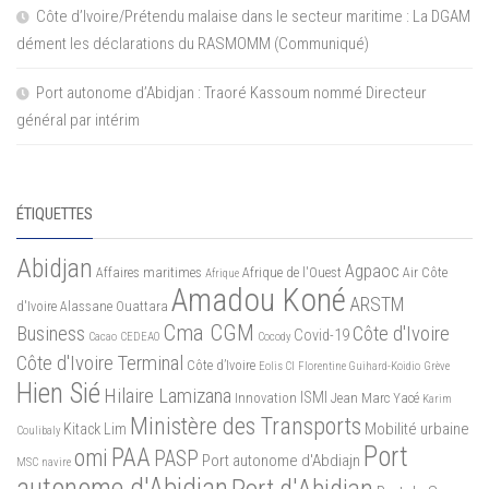
Côte d’Ivoire/Prétendu malaise dans le secteur maritime : La DGAM
dément les déclarations du RASMOMM (Communiqué)
Port autonome d’Abidjan : Traoré Kassoum nommé Directeur
général par intérim
ÉTIQUETTES
Abidjan
Agpaoc
Affaires maritimes
Afrique de l'Ouest
Air Côte
Afrique
Amadou Koné
ARSTM
d'Ivoire
Alassane Ouattara
Cma CGM
Business
Côte d'Ivoire
Covid-19
Cacao
CEDEAO
Cocody
Côte d'Ivoire Terminal
Côte d’Ivoire
Eolis CI
Florentine Guihard-Koidio
Grève
Hien Sié
Hilaire Lamizana
ISMI
Innovation
Jean Marc Yacé
Karim
Ministère des Transports
Mobilité urbaine
Kitack Lim
Coulibaly
Port
PAA
omi
PASP
Port autonome d'Abdiajn
MSC
navire
autonome d'Abidjan