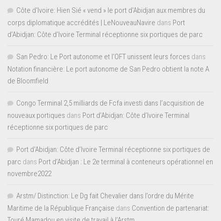
Côte d'Ivoire: Hien Sié « vend » le port d'Abidjan aux membres du
corps diplomatique accrédités | LeNouveauNavire
dans
Port
d’Abidjan: Côte d’Ivoire Terminal réceptionne six portiques de parc
San Pedro: Le Port autonome et l’OFT unissent leurs forces
dans
Notation financière: Le port autonome de San Pedro obtient la note A
de Bloomfield
Congo Terminal 2,5 milliards de Fcfa investi dans l’acquisition de
nouveaux portiques
dans
Port d’Abidjan: Côte d’Ivoire Terminal
réceptionne six portiques de parc
Port d'Abidjan: Côte d’Ivoire Terminal réceptionne six portiques de
parc
dans
Port d’Abidjan : Le 2e terminal à conteneurs opérationnel en
novembre2022
Arstm/ Distinction: Le Dg fait Chevalier dans l’ordre du Mérite
Maritime de la République Française
dans
Convention de partenariat:
Touré Mamadou en visite de travail à l’Arstm