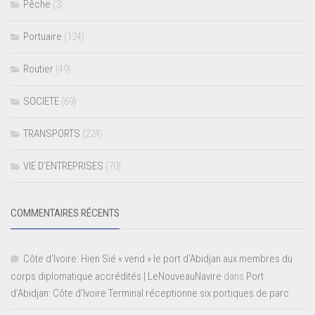
Pêche
(3)
Portuaire
(124)
Routier
(49)
SOCIETE
(69)
TRANSPORTS
(224)
VIE D’ENTREPRISES
(70)
COMMENTAIRES RÉCENTS
Côte d'Ivoire: Hien Sié « vend » le port d'Abidjan aux membres du
corps diplomatique accrédités | LeNouveauNavire
dans
Port
d’Abidjan: Côte d’Ivoire Terminal réceptionne six portiques de parc