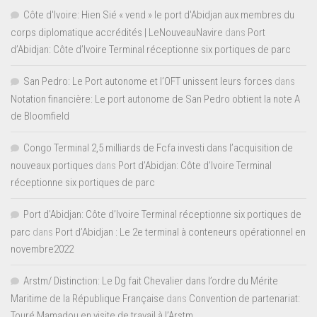
Côte d'Ivoire: Hien Sié « vend » le port d'Abidjan aux membres du
corps diplomatique accrédités | LeNouveauNavire
dans
Port
d’Abidjan: Côte d’Ivoire Terminal réceptionne six portiques de parc
San Pedro: Le Port autonome et l’OFT unissent leurs forces
dans
Notation financière: Le port autonome de San Pedro obtient la note A
de Bloomfield
Congo Terminal 2,5 milliards de Fcfa investi dans l’acquisition de
nouveaux portiques
dans
Port d’Abidjan: Côte d’Ivoire Terminal
réceptionne six portiques de parc
Port d'Abidjan: Côte d’Ivoire Terminal réceptionne six portiques de
parc
dans
Port d’Abidjan : Le 2e terminal à conteneurs opérationnel en
novembre2022
Arstm/ Distinction: Le Dg fait Chevalier dans l’ordre du Mérite
Maritime de la République Française
dans
Convention de partenariat:
Touré Mamadou en visite de travail à l’Arstm