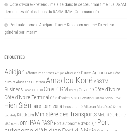
Côte d’Ivoire/Prétendu malaise dans le secteur maritime : La DGAM
dément les déclarations du RASMOMM (Communiqué)
Port autonome d’Abidjan : Traoré Kassoum nommé Directeur
général par intérim
ÉTIQUETTES
Abidjan
Agpaoc
Affaires maritimes
Afrique de l'Ouest
Air Côte
Afrique
Amadou Koné
ARSTM
d'Ivoire
Alassane Ouattara
Cma CGM
Business
Côte d'Ivoire
Covid-19
Cacao
CEDEAO
Cocody
Côte d'Ivoire Terminal
Côte d’Ivoire
Eolis CI
Florentine Guihard-Koidio
Grève
Hien Sié
Hilaire Lamizana
ISMI
Innovation
Jean Marc Yacé
Karim
Ministère des Transports
Mobilité urbaine
Kitack Lim
Coulibaly
Port
PAA
omi
PASP
Port autonome d'Abdiajn
MSC
navire
autonome d'Abidjan