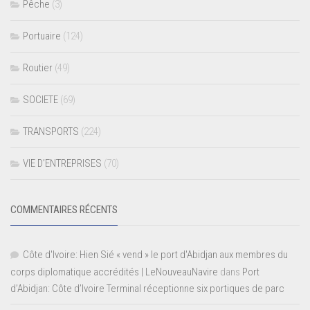
Pêche
(3)
Portuaire
(124)
Routier
(49)
SOCIETE
(69)
TRANSPORTS
(224)
VIE D’ENTREPRISES
(70)
COMMENTAIRES RÉCENTS
Côte d'Ivoire: Hien Sié « vend » le port d'Abidjan aux membres du
corps diplomatique accrédités | LeNouveauNavire
dans
Port
d’Abidjan: Côte d’Ivoire Terminal réceptionne six portiques de parc