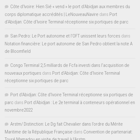
Côte d'Ivoire: Hien Sié « vend » le port d'Abidjan aux membres du
corps diplomatique accrédités | LeNouveauNavire
dans
Port
d’Abidjan: Côte d’Ivoire Terminal réceptionne six portiques de parc
San Pedro: Le Port autonome et l’OFT unissent leurs forces
dans
Notation financière: Le port autonome de San Pedro obtient la note A
de Bloomfield
Congo Terminal 2,5 milliards de Fcfa investi dans l’acquisition de
nouveaux portiques
dans
Port d’Abidjan: Côte d’Ivoire Terminal
réceptionne six portiques de parc
Port d'Abidjan: Côte d’Ivoire Terminal réceptionne six portiques de
parc
dans
Port d’Abidjan : Le 2e terminal à conteneurs opérationnel en
novembre2022
Arstm/ Distinction: Le Dg fait Chevalier dans l’ordre du Mérite
Maritime de la République Française
dans
Convention de partenariat:
Touré Mamadou en visite de travail à l’Arstm