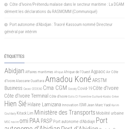
Côte d’Ivoire/Prétendu malaise dans le secteur maritime : La DGAM
dément les déclarations du RASMOMM (Communiqué)
Port autonome d’Abidjan : Traoré Kassoum nommé Directeur
général par intérim
ÉTIQUETTES
Abidjan
Agpaoc
Affaires maritimes
Afrique de l'Ouest
Air Côte
Afrique
Amadou Koné
ARSTM
d'Ivoire
Alassane Ouattara
Cma CGM
Business
Côte d'Ivoire
Covid-19
Cacao
CEDEAO
Cocody
Côte d'Ivoire Terminal
Côte d’Ivoire
Eolis CI
Florentine Guihard-Koidio
Grève
Hien Sié
Hilaire Lamizana
ISMI
Innovation
Jean Marc Yacé
Karim
Ministère des Transports
Mobilité urbaine
Kitack Lim
Coulibaly
Port
PAA
omi
PASP
Port autonome d'Abdiajn
MSC
navire
autonome d'Abidjan