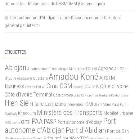
dément les déclarations du RASMOMM (Communiqué)
Port autonome d’Abidjan : Traoré Kassoum nommé Directeur
général par intérim
ÉTIQUETTES
Abidjan
Agpaoc
Affaires maritimes
Afrique de l'Ouest
Air Côte
Afrique
Amadou Koné
ARSTM
d'Ivoire
Alassane Ouattara
Cma CGM
Business
Côte d'Ivoire
Covid-19
Cacao
CEDEAO
Cocody
Côte d'Ivoire Terminal
Côte d’Ivoire
Eolis CI
Florentine Guihard-Koidio
Grève
Hien Sié
Hilaire Lamizana
ISMI
Innovation
Jean Marc Yacé
Karim
Ministère des Transports
Mobilité urbaine
Kitack Lim
Coulibaly
Port
PAA
omi
PASP
Port autonome d'Abdiajn
MSC
navire
autonome d'Abidjan
Port d'Abidjan
Port de San
Sécurité routière
TC2