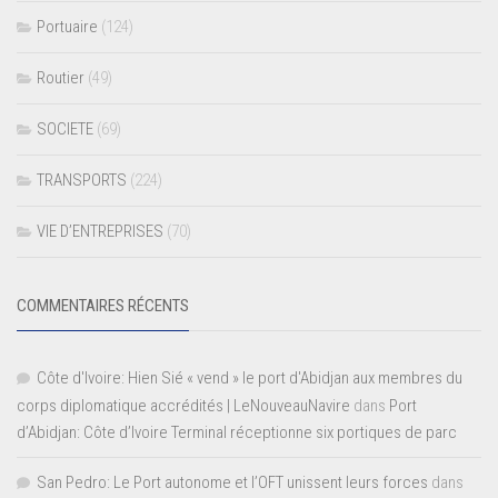
Portuaire
(124)
Routier
(49)
SOCIETE
(69)
TRANSPORTS
(224)
VIE D’ENTREPRISES
(70)
COMMENTAIRES RÉCENTS
Côte d'Ivoire: Hien Sié « vend » le port d'Abidjan aux membres du
corps diplomatique accrédités | LeNouveauNavire
dans
Port
d’Abidjan: Côte d’Ivoire Terminal réceptionne six portiques de parc
San Pedro: Le Port autonome et l’OFT unissent leurs forces
dans