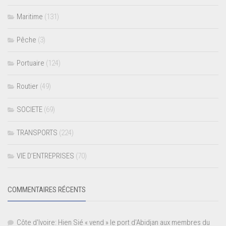
Maritime
(131)
Pêche
(3)
Portuaire
(124)
Routier
(49)
SOCIETE
(69)
TRANSPORTS
(224)
VIE D’ENTREPRISES
(70)
COMMENTAIRES RÉCENTS
Côte d'Ivoire: Hien Sié « vend » le port d'Abidjan aux membres du