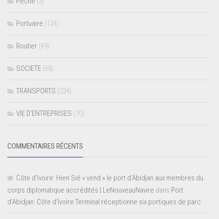
Pêche
(3)
Portuaire
(124)
Routier
(49)
SOCIETE
(69)
TRANSPORTS
(224)
VIE D’ENTREPRISES
(70)
COMMENTAIRES RÉCENTS
Côte d'Ivoire: Hien Sié « vend » le port d'Abidjan aux membres du
corps diplomatique accrédités | LeNouveauNavire
dans
Port
d’Abidjan: Côte d’Ivoire Terminal réceptionne six portiques de parc