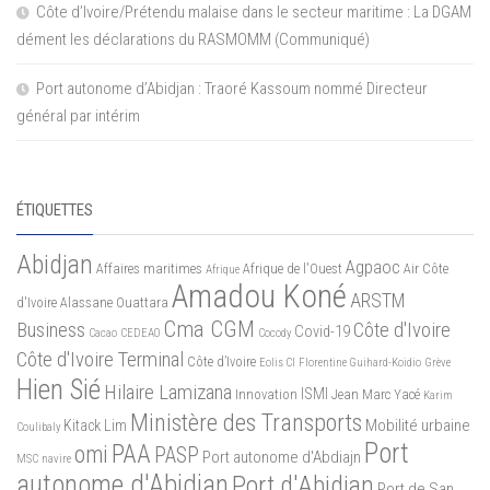
Côte d’Ivoire/Prétendu malaise dans le secteur maritime : La DGAM
dément les déclarations du RASMOMM (Communiqué)
Port autonome d’Abidjan : Traoré Kassoum nommé Directeur
général par intérim
ÉTIQUETTES
Abidjan
Agpaoc
Affaires maritimes
Afrique de l'Ouest
Air Côte
Afrique
Amadou Koné
ARSTM
d'Ivoire
Alassane Ouattara
Cma CGM
Business
Côte d'Ivoire
Covid-19
Cacao
CEDEAO
Cocody
Côte d'Ivoire Terminal
Côte d’Ivoire
Eolis CI
Florentine Guihard-Koidio
Grève
Hien Sié
Hilaire Lamizana
ISMI
Innovation
Jean Marc Yacé
Karim
Ministère des Transports
Mobilité urbaine
Kitack Lim
Coulibaly
Port
PAA
omi
PASP
Port autonome d'Abdiajn
MSC
navire
autonome d'Abidjan
Port d'Abidjan
Port de San