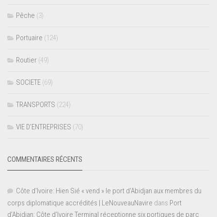
Pêche
(3)
Portuaire
(124)
Routier
(49)
SOCIETE
(69)
TRANSPORTS
(224)
VIE D’ENTREPRISES
(70)
COMMENTAIRES RÉCENTS
Côte d'Ivoire: Hien Sié « vend » le port d'Abidjan aux membres du
corps diplomatique accrédités | LeNouveauNavire
dans
Port
d’Abidjan: Côte d’Ivoire Terminal réceptionne six portiques de parc