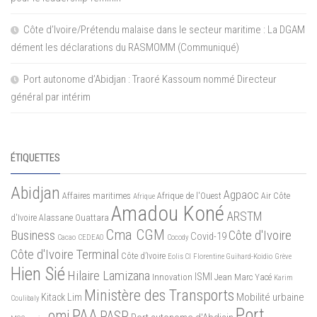
Côte d’Ivoire/Prétendu malaise dans le secteur maritime : La DGAM
dément les déclarations du RASMOMM (Communiqué)
Port autonome d’Abidjan : Traoré Kassoum nommé Directeur
général par intérim
ÉTIQUETTES
Abidjan
Agpaoc
Affaires maritimes
Afrique de l'Ouest
Air Côte
Afrique
Amadou Koné
ARSTM
d'Ivoire
Alassane Ouattara
Cma CGM
Business
Côte d'Ivoire
Covid-19
Cacao
CEDEAO
Cocody
Côte d'Ivoire Terminal
Côte d’Ivoire
Eolis CI
Florentine Guihard-Koidio
Grève
Hien Sié
Hilaire Lamizana
ISMI
Innovation
Jean Marc Yacé
Karim
Ministère des Transports
Mobilité urbaine
Kitack Lim
Coulibaly
Port
PAA
omi
PASP