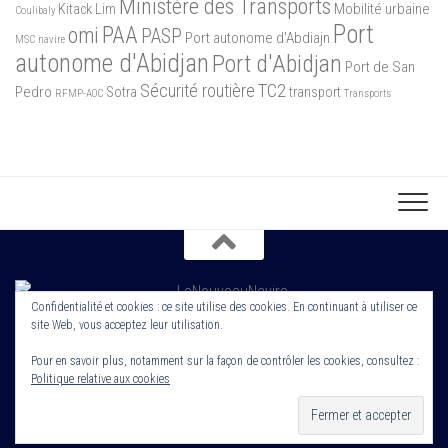
Ministère des Transports
Mobilité urbaine
Kitack Lim
Coulibaly
Port
PAA
omi
PASP
Port autonome d'Abdiajn
MSC
navire
autonome d'Abidjan
Port d'Abidjan
Port de San
Sécurité routière
TC2
Pedro
Sotra
transport
RFMP-AOC
Transports
Confidentialité et cookies : ce site utilise des cookies. En continuant à utiliser ce
site Web, vous acceptez leur utilisation.
Copyright 2022. Le Nouveau Navire. Tout droit Réservé. Edité par
Cornerstone ROS
Pour en savoir plus, notamment sur la façon de contrôler les cookies, consultez :
Politique relative aux cookies