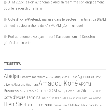
JIFM 2026 : le Port autonome d’Abidjan réaffirme son engagement
pour le leadership féminin
Côte d’Ivoire/Prétendu malaise dans le secteur maritime : La DGAM
dément les déclarations du RASMOMM (Communiqué)
Port autonome d’Abidjan : Traoré Kassoum nommé Directeur
général par intérim
ÉTIQUETTES
Abidjan
Agpaoc
Affaires maritimes
Afrique de l'Ouest
Air Côte
Afrique
Amadou Koné
ARSTM
d'Ivoire
Alassane Ouattara
Cma CGM
Business
Côte d'Ivoire
Covid-19
Cacao
CEDEAO
Cocody
Côte d'Ivoire Terminal
Côte d’Ivoire
Eolis CI
Florentine Guihard-Koidio
Grève
Hien Sié
Hilaire Lamizana
ISMI
Innovation
Jean Marc Yacé
Karim