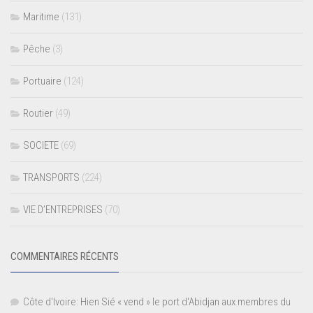
Maritime
(131)
Pêche
(3)
Portuaire
(124)
Routier
(49)
SOCIETE
(69)
TRANSPORTS
(224)
VIE D’ENTREPRISES
(70)
COMMENTAIRES RÉCENTS
Côte d'Ivoire: Hien Sié « vend » le port d'Abidjan aux membres du