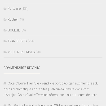
Portuaire
(124)
Routier
(49)
SOCIETE
(69)
TRANSPORTS
(224)
VIE D’ENTREPRISES
(70)
COMMENTAIRES RÉCENTS
Côte d'Ivoire: Hien Sié « vend » le port d'Abidjan aux membres du
corps diplomatique accrédités | LeNouveauNavire
dans
Port
d’Abidjan: Côte d’Ivoire Terminal réceptionne six portiques de parc
San Pedro: Le Port autonome et l’OFT unissent leurs forces
dans