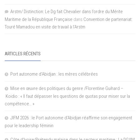
Arstm/ Distinction: Le Dg fait Chevalier dans l’ordre du Mérite
Maritime de la République Française
dans
Convention de partenariat:
Touré Mamadou en visite de travail à l’Arstm
ARTICLES RÉCENTS
Port autonome d’Abidjan : les mères célébrées
Mise en œuvre des politiques du genre /Florentine Guihard –
Koidio : « Il faut dépasser les questions de quotas pour miser sur la
compétence… »
JIFM 2026 : le Port autonome d’Abidjan réaffirme son engagement
pour le leadership féminin
Côte d’Ivoire/Prétendu malaise dans le secteur maritime : La DGAM