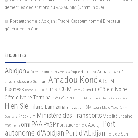
dément les déclarations du RASMOMM (Communiqué)
Port autonome d’Abidjan : Traoré Kassoum nommé Directeur
général par intérim
ÉTIQUETTES
Abidjan
Agpaoc
Affaires maritimes
Afrique de l'Ouest
Air Côte
Afrique
Amadou Koné
ARSTM
d'Ivoire
Alassane Ouattara
Cma CGM
Business
Côte d'Ivoire
Covid-19
Cacao
CEDEAO
Cocody
Côte d'Ivoire Terminal
Côte d’Ivoire
Eolis CI
Florentine Guihard-Koidio
Grève
Hien Sié
Hilaire Lamizana
ISMI
Innovation
Jean Marc Yacé
Karim
Ministère des Transports
Mobilité urbaine
Kitack Lim
Coulibaly
Port
PAA
omi
PASP
Port autonome d'Abdiajn
MSC
navire
autonome d'Abidjan
Port d'Abidjan
Port de San