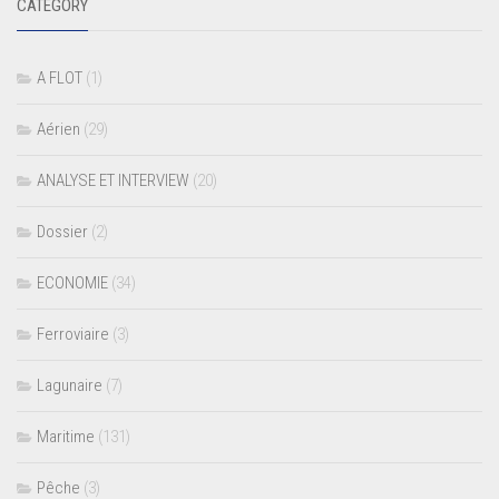
CATEGORY
A FLOT
(1)
Aérien
(29)
ANALYSE ET INTERVIEW
(20)
Dossier
(2)
ECONOMIE
(34)
Ferroviaire
(3)
Lagunaire
(7)
Maritime
(131)
Pêche
(3)