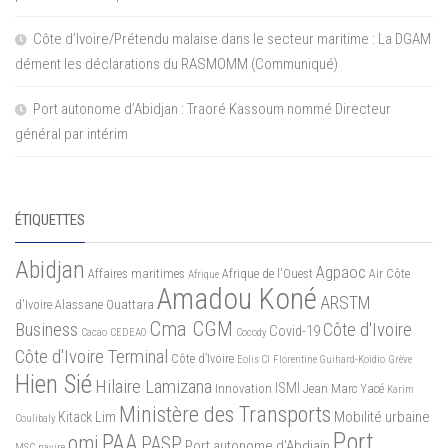
Côte d’Ivoire/Prétendu malaise dans le secteur maritime : La DGAM
dément les déclarations du RASMOMM (Communiqué)
Port autonome d’Abidjan : Traoré Kassoum nommé Directeur
général par intérim
ÉTIQUETTES
Abidjan
Agpaoc
Affaires maritimes
Afrique de l'Ouest
Air Côte
Afrique
Amadou Koné
ARSTM
d'Ivoire
Alassane Ouattara
Cma CGM
Business
Côte d'Ivoire
Covid-19
Cacao
CEDEAO
Cocody
Côte d'Ivoire Terminal
Côte d’Ivoire
Eolis CI
Florentine Guihard-Koidio
Grève
Hien Sié
Hilaire Lamizana
ISMI
Innovation
Jean Marc Yacé
Karim
Ministère des Transports
Mobilité urbaine
Kitack Lim
Coulibaly
Port
PAA
omi
PASP
Port autonome d'Abdiajn
MSC
navire