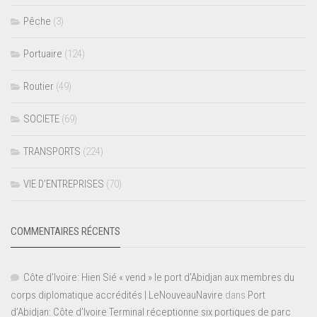
Pêche
(3)
Portuaire
(124)
Routier
(49)
SOCIETE
(69)
TRANSPORTS
(224)
VIE D’ENTREPRISES
(70)
COMMENTAIRES RÉCENTS
Côte d'Ivoire: Hien Sié « vend » le port d'Abidjan aux membres du
corps diplomatique accrédités | LeNouveauNavire
dans
Port
d’Abidjan: Côte d’Ivoire Terminal réceptionne six portiques de parc