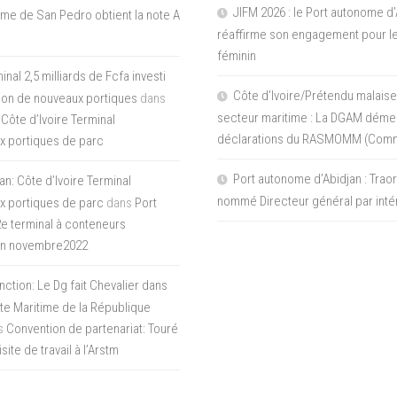
JIFM 2026 : le Port autonome d’
me de San Pedro obtient la note A
réaffirme son engagement pour le
féminin
nal 2,5 milliards de Fcfa investi
Côte d’Ivoire/Prétendu malaise
tion de nouveaux portiques
dans
secteur maritime : La DGAM démen
 Côte d’Ivoire Terminal
déclarations du RASMOMM (Com
x portiques de parc
Port autonome d’Abidjan : Tra
an: Côte d’Ivoire Terminal
nommé Directeur général par inté
x portiques de parc
dans
Port
 2e terminal à conteneurs
en novembre2022
inction: Le Dg fait Chevalier dans
ite Maritime de la République
s
Convention de partenariat: Touré
ite de travail à l’Arstm