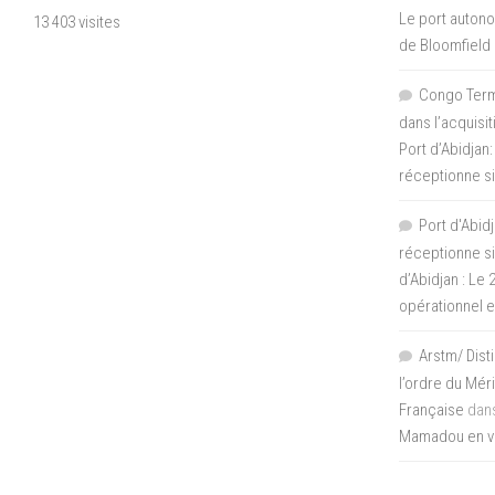
Le port autono
13 403 visites
de Bloomfield
Congo Termi
dans l’acquisi
Port d’Abidjan:
réceptionne si
Port d'Abidj
réceptionne si
d’Abidjan : Le
opérationnel 
Arstm/ Dist
l’ordre du Mér
Française
dan
Mamadou en vis