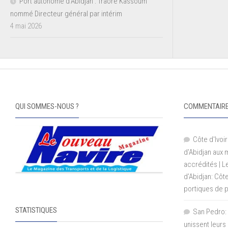
Port autonome d’Abidjan : Traoré Kassoum
nommé Directeur général par intérim
4 mai 2026
QUI SOMMES-NOUS ?
COMMENTAIRE
Côte d'Ivoir
d'Abidjan aux
accrédités | 
d’Abidjan: Côt
portiques de 
STATISTIQUES
San Pedro: 
unissent leurs