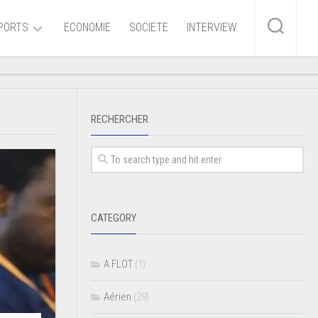
PORTS
ECONOMIE
SOCIETE
INTERVIEW
me
RECHERCHER
ire
r
iaire
CATEGORY
ire
A FLOT
(1)
Aérien
(29)