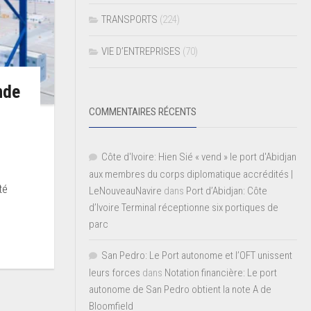
TRANSPORTS
(224)
VIE D’ENTREPRISES
(70)
nde
COMMENTAIRES RÉCENTS
Côte d'Ivoire: Hien Sié « vend » le port d'Abidjan
aux membres du corps diplomatique accrédités |
té
LeNouveauNavire
dans
Port d’Abidjan: Côte
d’Ivoire Terminal réceptionne six portiques de
parc
San Pedro: Le Port autonome et l’OFT unissent
leurs forces
dans
Notation financière: Le port
autonome de San Pedro obtient la note A de
Bloomfield