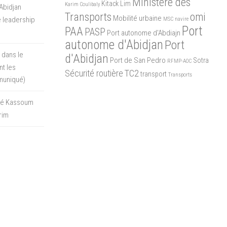
Ministère des
Kitack Lim
Karim Coulibaly
Abidjan
Transports
omi
Mobilité urbaine
 leadership
MSC
navire
Port
PAA
PASP
Port autonome d'Abdiajn
autonome d'Abidjan
Port
 dans le
d'Abidjan
Port de San Pedro
Sotra
RFMP-AOC
t les
Sécurité routière
TC2
transport
Transports
muniqué)
oré Kassoum
rim