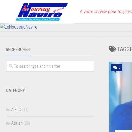
Skip
to
A votre service pour toujours
content
TAGG
RECHERCHER
0
CATEGORY
A FLOT
(1)
Aérien
(29)