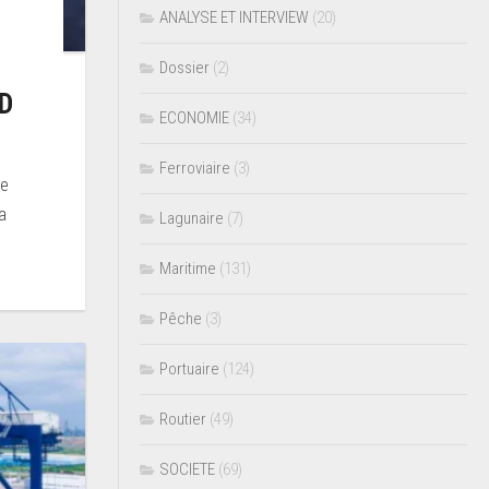
ANALYSE ET INTERVIEW
(20)
Dossier
(2)
AD
ECONOMIE
(34)
Ferroviaire
(3)
pe
a
Lagunaire
(7)
Maritime
(131)
Pêche
(3)
Portuaire
(124)
Routier
(49)
SOCIETE
(69)