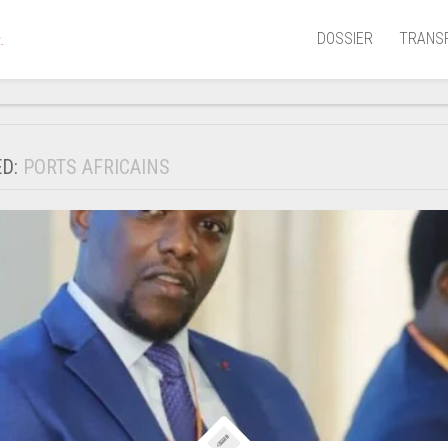
DOSSIER
TRANS
.
Aérien
Mariti
ED:
PORTS AFRICAINS
Portua
Routie
Ferrov
Laguna