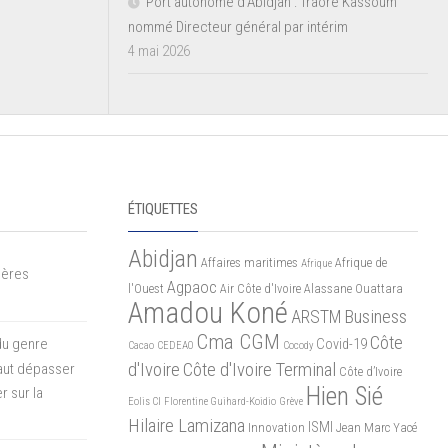
Port autonome d’Abidjan : Traoré Kassoum
nommé Directeur général par intérim
4 mai 2026
ÉTIQUETTES
Abidjan
Affaires maritimes
Afrique de
Afrique
mères
Agpaoc
l'Ouest
Air Côte d'Ivoire
Alassane Ouattara
Amadou Koné
ARSTM
Business
Cma CGM
Côte
du genre
Covid-19
Cacao
CEDEAO
Cocody
d'Ivoire
Côte d'Ivoire Terminal
 faut dépasser
Côte d’Ivoire
Hien Sié
r sur la
Eolis CI
Florentine Guihard-Koidio
Grève
Hilaire Lamizana
ISMI
Innovation
Jean Marc Yacé