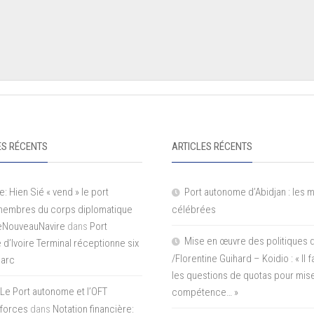
S RÉCENTS
ARTICLES RÉCENTS
e: Hien Sié « vend » le port
Port autonome d’Abidjan : les 
 membres du corps diplomatique
célébrées
LeNouveauNavire
dans
Port
Mise en œuvre des politiques 
e d’Ivoire Terminal réceptionne six
/Florentine Guihard – Koidio : « Il
parc
les questions de quotas pour mise
Le Port autonome et l’OFT
compétence… »
 forces
dans
Notation financière: