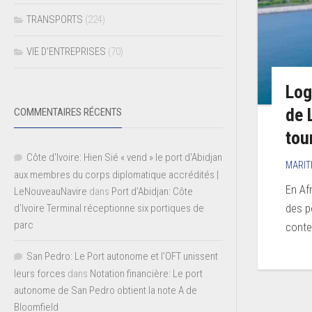
TRANSPORTS
(224)
VIE D’ENTREPRISES
(70)
Log
de 
COMMENTAIRES RÉCENTS
tou
Côte d'Ivoire: Hien Sié « vend » le port d'Abidjan
MARIT
aux membres du corps diplomatique accrédités |
En Af
LeNouveauNavire
dans
Port d’Abidjan: Côte
des p
d’Ivoire Terminal réceptionne six portiques de
parc
conte
San Pedro: Le Port autonome et l’OFT unissent
leurs forces
dans
Notation financière: Le port
autonome de San Pedro obtient la note A de
Bloomfield