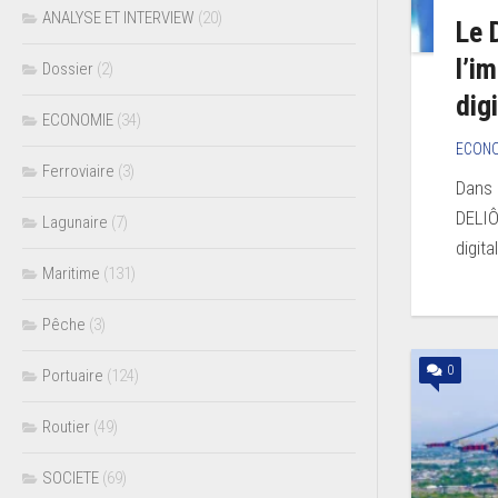
ANALYSE ET INTERVIEW
(20)
Le 
l’i
Dossier
(2)
dig
ECONOMIE
(34)
ECON
Ferroviaire
(3)
Dans 
DELIÔ
Lagunaire
(7)
digita
Maritime
(131)
Pêche
(3)
0
Portuaire
(124)
Routier
(49)
SOCIETE
(69)