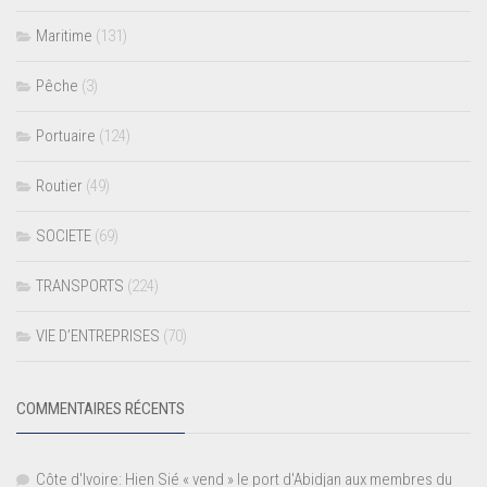
Maritime
(131)
Pêche
(3)
Portuaire
(124)
Routier
(49)
SOCIETE
(69)
TRANSPORTS
(224)
VIE D’ENTREPRISES
(70)
COMMENTAIRES RÉCENTS
Côte d'Ivoire: Hien Sié « vend » le port d'Abidjan aux membres du