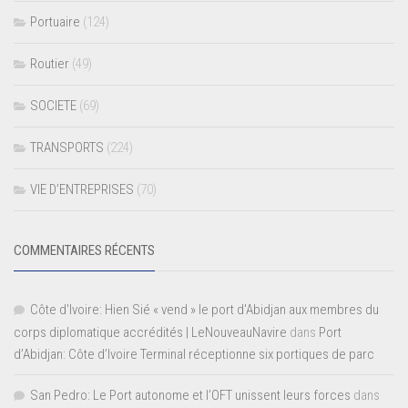
Portuaire
(124)
Routier
(49)
SOCIETE
(69)
TRANSPORTS
(224)
VIE D’ENTREPRISES
(70)
COMMENTAIRES RÉCENTS
Côte d'Ivoire: Hien Sié « vend » le port d'Abidjan aux membres du
corps diplomatique accrédités | LeNouveauNavire
dans
Port
d’Abidjan: Côte d’Ivoire Terminal réceptionne six portiques de parc
San Pedro: Le Port autonome et l’OFT unissent leurs forces
dans