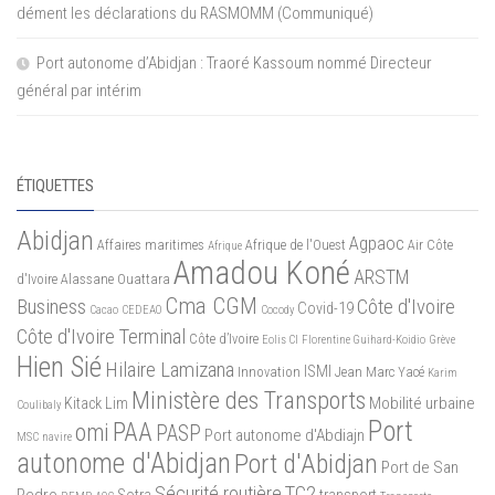
dément les déclarations du RASMOMM (Communiqué)
Port autonome d’Abidjan : Traoré Kassoum nommé Directeur
général par intérim
ÉTIQUETTES
Abidjan
Agpaoc
Affaires maritimes
Afrique de l'Ouest
Air Côte
Afrique
Amadou Koné
ARSTM
d'Ivoire
Alassane Ouattara
Cma CGM
Business
Côte d'Ivoire
Covid-19
Cacao
CEDEAO
Cocody
Côte d'Ivoire Terminal
Côte d’Ivoire
Eolis CI
Florentine Guihard-Koidio
Grève
Hien Sié
Hilaire Lamizana
ISMI
Innovation
Jean Marc Yacé
Karim
Ministère des Transports
Mobilité urbaine
Kitack Lim
Coulibaly
Port
PAA
omi
PASP
Port autonome d'Abdiajn
MSC
navire
autonome d'Abidjan
Port d'Abidjan
Port de San
Sécurité routière
TC2