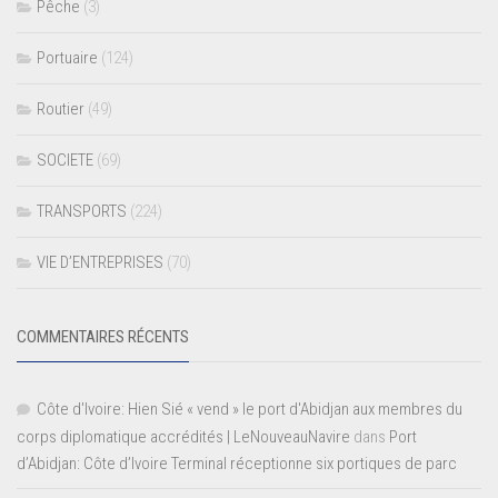
Pêche
(3)
Portuaire
(124)
Routier
(49)
SOCIETE
(69)
TRANSPORTS
(224)
VIE D’ENTREPRISES
(70)
COMMENTAIRES RÉCENTS
Côte d'Ivoire: Hien Sié « vend » le port d'Abidjan aux membres du
corps diplomatique accrédités | LeNouveauNavire
dans
Port
d’Abidjan: Côte d’Ivoire Terminal réceptionne six portiques de parc