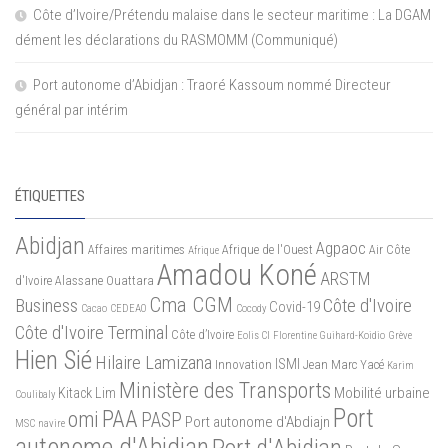
Côte d’Ivoire/Prétendu malaise dans le secteur maritime : La DGAM
dément les déclarations du RASMOMM (Communiqué)
Port autonome d’Abidjan : Traoré Kassoum nommé Directeur
général par intérim
ÉTIQUETTES
Abidjan
Agpaoc
Affaires maritimes
Afrique de l'Ouest
Air Côte
Afrique
Amadou Koné
ARSTM
d'Ivoire
Alassane Ouattara
Cma CGM
Business
Côte d'Ivoire
Covid-19
Cacao
CEDEAO
Cocody
Côte d'Ivoire Terminal
Côte d’Ivoire
Eolis CI
Florentine Guihard-Koidio
Grève
Hien Sié
Hilaire Lamizana
ISMI
Innovation
Jean Marc Yacé
Karim
Ministère des Transports
Mobilité urbaine
Kitack Lim
Coulibaly
Port
PAA
omi
PASP
Port autonome d'Abdiajn
MSC
navire
autonome d'Abidjan