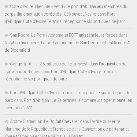
Côte d'Ivoire: Hien Sié « vend » le port d'Abidjan aux membres du
corps diplomatique accrédités | LeNouveauNavire
dans
Port
d’Abidjan: Côte d’Ivoire Terminal réceptionne six portiques de parc
San Pedro: Le Port autonome et l’OFT unissent leurs forces
dans
Notation financière: Le port autonome de San Pedro obtient la note A
de Bloomfield
Congo Terminal 2,5 milliards de Fcfa investi dans l’acquisition de
nouveaux portiques
dans
Port d’Abidjan: Côte d’Ivoire Terminal
réceptionne six portiques de parc
Port d'Abidjan: Côte d’Ivoire Terminal réceptionne six portiques de
parc
dans
Port d’Abidjan : Le 2e terminal à conteneurs opérationnel en
novembre2022
Arstm/ Distinction: Le Dg fait Chevalier dans l’ordre du Mérite
Maritime de la République Française
dans
Convention de partenariat:
Touré Mamadou en visite de travail à l’Arstm