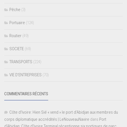
Pêche
(3)
Portuaire
(124)
Routier
(49)
SOCIETE
(69)
TRANSPORTS
(224)
VIE D’ENTREPRISES
(70)
COMMENTAIRES RÉCENTS
Côte d'Ivoire: Hien Sié « vend » le port d'Abidjan aux membres du
corps diplomatique accrédités | LeNouveauNavire
dans
Port
d’Abidjan: Côte d’Ivoire Terminal réceptionne six portiques de parc