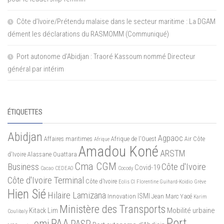
Côte d’Ivoire/Prétendu malaise dans le secteur maritime : La DGAM
dément les déclarations du RASMOMM (Communiqué)
Port autonome d’Abidjan : Traoré Kassoum nommé Directeur
général par intérim
ÉTIQUETTES
Abidjan
Agpaoc
Affaires maritimes
Afrique de l'Ouest
Air Côte
Afrique
Amadou Koné
ARSTM
d'Ivoire
Alassane Ouattara
Cma CGM
Business
Côte d'Ivoire
Covid-19
Cacao
CEDEAO
Cocody
Côte d'Ivoire Terminal
Côte d’Ivoire
Eolis CI
Florentine Guihard-Koidio
Grève
Hien Sié
Hilaire Lamizana
ISMI
Innovation
Jean Marc Yacé
Karim
Ministère des Transports
Mobilité urbaine
Kitack Lim
Coulibaly
Port
PAA
omi