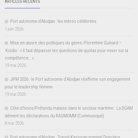
ARTICLES RÉCENTS
Port autonome d’Abidjan : les mères célébrées
1 juin 2026
Mise en œuvre des politiques du genre /Florentine Guihard –
Koidio : « Il faut dépasser les questions de quotas pour miser sur la
compétence… »
19 mai 2026
JIFM 2026 : le Port autonome d’Abidjan réaffirme son engagement
pour le leadership féminin
19 mai 2026
Côte d’Ivoire/Prétendu malaise dans le secteur maritime : La DGAM
dément les déclarations du RASMOMM (Communiqué)
8 mai 2026
Port autonome d’Abidjan : Traoré Kassoum nommé Directeur