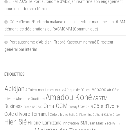
JIFM 2026 : le Port autonome d’Abidjan réaffirme son engagement
pour le leadership féminin
Côte d’Ivoire/Prétendu malaise dans le secteur maritime : La DGAM
dément les déclarations du RASMOMM (Communiqué)
Port autonome d’Abidjan : Traoré Kassoum nommé Directeur
général par intérim
ÉTIQUETTES
Abidjan
Agpaoc
Affaires maritimes
Afrique de l'Ouest
Air Côte
Afrique
Amadou Koné
ARSTM
d'Ivoire
Alassane Ouattara
Cma CGM
Business
Côte d'Ivoire
Covid-19
Cacao
CEDEAO
Cocody
Côte d'Ivoire Terminal
Côte d’Ivoire
Eolis CI
Florentine Guihard-Koidio
Grève
Hien Sié
Hilaire Lamizana
ISMI
Innovation
Jean Marc Yacé
Karim