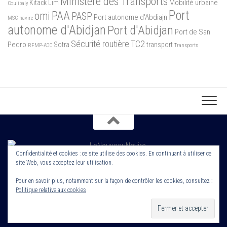
Ministère des Transports
Mobilité urbaine
Kitack Lim
Coulibaly
Port
PAA
omi
PASP
Port autonome d'Abdiajn
MSC
navire
autonome d'Abidjan
Port d'Abidjan
Port de San
Sécurité routière
TC2
Pedro
Sotra
transport
RFMP-AOC
Transports
Confidentialité et cookies : ce site utilise des cookies. En continuant à utiliser ce
site Web, vous acceptez leur utilisation.
Copyright 2022. Le Nouveau Navire. Tout droit Réservé. Edité par
Cornerstone ROS
Pour en savoir plus, notamment sur la façon de contrôler les cookies, consultez :
Politique relative aux cookies