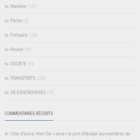
Maritime
(131)
Pêche
(3)
Portuaire
(124)
Routier
(49)
SOCIETE
(69)
TRANSPORTS
(224)
VIE D’ENTREPRISES
(70)
COMMENTAIRES RÉCENTS
Côte d'Ivoire: Hien Sié « vend » le port d'Abidjan aux membres du