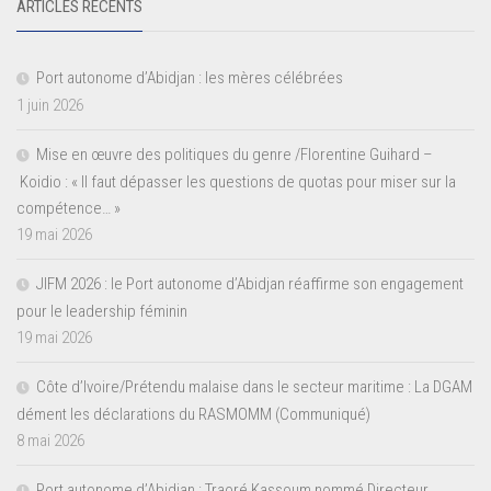
ARTICLES RÉCENTS
Port autonome d’Abidjan : les mères célébrées
1 juin 2026
Mise en œuvre des politiques du genre /Florentine Guihard –
Koidio : « Il faut dépasser les questions de quotas pour miser sur la
compétence… »
19 mai 2026
JIFM 2026 : le Port autonome d’Abidjan réaffirme son engagement
pour le leadership féminin
19 mai 2026
Côte d’Ivoire/Prétendu malaise dans le secteur maritime : La DGAM
dément les déclarations du RASMOMM (Communiqué)
8 mai 2026
Port autonome d’Abidjan : Traoré Kassoum nommé Directeur