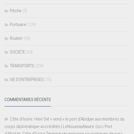
Pêche
(3)
Portuaire
(124)
Routier
(49)
SOCIETE
(69)
TRANSPORTS
(224)
VIE D’ENTREPRISES
(70)
COMMENTAIRES RÉCENTS
Côte d'Ivoire: Hien Sié « vend » le port d'Abidjan aux membres du
corps diplomatique accrédités | LeNouveauNavire
dans
Port
d’Abidjan: Côte d’Ivoire Terminal réceptionne six portiques de parc