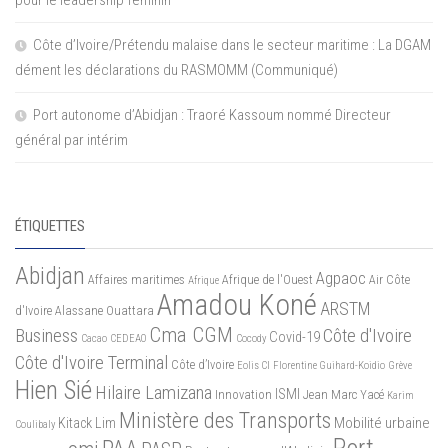
pour le leadership féminin
Côte d’Ivoire/Prétendu malaise dans le secteur maritime : La DGAM
dément les déclarations du RASMOMM (Communiqué)
Port autonome d’Abidjan : Traoré Kassoum nommé Directeur
général par intérim
ÉTIQUETTES
Abidjan
Agpaoc
Affaires maritimes
Afrique de l'Ouest
Air Côte
Afrique
Amadou Koné
ARSTM
d'Ivoire
Alassane Ouattara
Cma CGM
Business
Côte d'Ivoire
Covid-19
Cacao
CEDEAO
Cocody
Côte d'Ivoire Terminal
Côte d’Ivoire
Eolis CI
Florentine Guihard-Koidio
Grève
Hien Sié
Hilaire Lamizana
ISMI
Innovation
Jean Marc Yacé
Karim
Ministère des Transports
Mobilité urbaine
Kitack Lim
Coulibaly