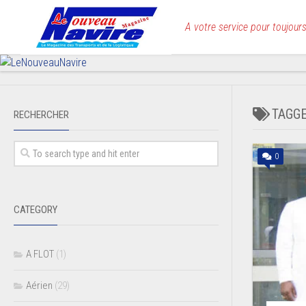
Skip
to
A votre service pour toujours
content
TAGG
RECHERCHER
0
CATEGORY
A FLOT
(1)
Aérien
(29)