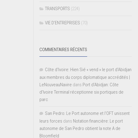
TRANSPORTS
(224)
VIE D’ENTREPRISES
(70)
COMMENTAIRES RÉCENTS
Côte d'Ivoire: Hien Sié « vend » le port d'Abidjan
aux membres du corps diplomatique accrédités |
LeNouveauNavire
dans
Port d’Abidjan: Côte
d’Ivoire Terminal réceptionne six portiques de
parc
San Pedro: Le Port autonome et l’OFT unissent
leurs forces
dans
Notation financière: Le port
autonome de San Pedro obtient la note A de
Bloomfield