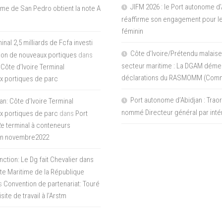
JIFM 2026 : le Port autonome d’
me de San Pedro obtient la note A
réaffirme son engagement pour le
féminin
nal 2,5 milliards de Fcfa investi
Côte d’Ivoire/Prétendu malaise
tion de nouveaux portiques
dans
secteur maritime : La DGAM démen
 Côte d’Ivoire Terminal
déclarations du RASMOMM (Com
x portiques de parc
Port autonome d’Abidjan : Tra
an: Côte d’Ivoire Terminal
nommé Directeur général par inté
x portiques de parc
dans
Port
 2e terminal à conteneurs
en novembre2022
inction: Le Dg fait Chevalier dans
ite Maritime de la République
s
Convention de partenariat: Touré
ite de travail à l’Arstm