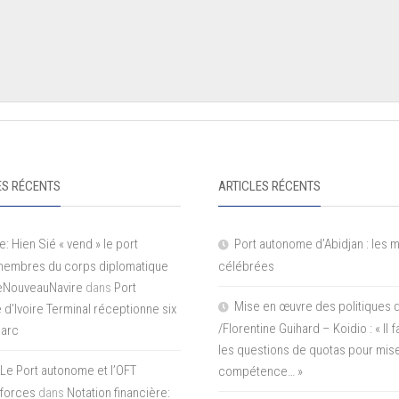
S RÉCENTS
ARTICLES RÉCENTS
e: Hien Sié « vend » le port
Port autonome d’Abidjan : les 
 membres du corps diplomatique
célébrées
LeNouveauNavire
dans
Port
Mise en œuvre des politiques 
e d’Ivoire Terminal réceptionne six
/Florentine Guihard – Koidio : « Il
parc
les questions de quotas pour mise
Le Port autonome et l’OFT
compétence… »
 forces
dans
Notation financière: