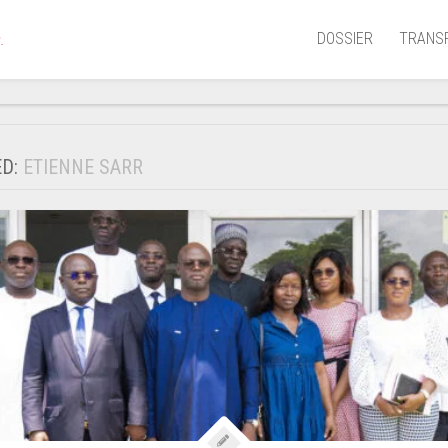
DOSSIER
TRANS
.
Aérien
Mariti
ED:
ETIENNE SARR
Portua
Routie
Ferrov
Laguna