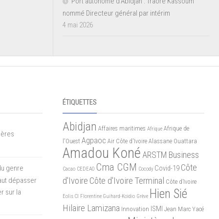
Port autonome d’Abidjan : Traoré Kassoum
nommé Directeur général par intérim
4 mai 2026
ÉTIQUETTES
Abidjan
Affaires maritimes
Afrique de
Afrique
mères
Agpaoc
l'Ouest
Air Côte d'Ivoire
Alassane Ouattara
Amadou Koné
ARSTM
Business
Cma CGM
Côte
du genre
Covid-19
Cacao
CEDEAO
Cocody
d'Ivoire
Côte d'Ivoire Terminal
 faut dépasser
Côte d’Ivoire
Hien Sié
r sur la
Eolis CI
Florentine Guihard-Koidio
Grève
Hilaire Lamizana
ISMI
Innovation
Jean Marc Yacé