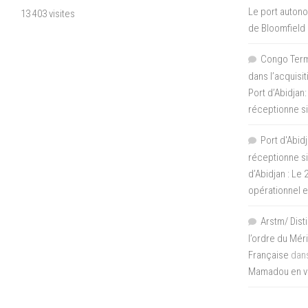
Le port autono
13 403 visites
de Bloomfield
Congo Termi
dans l’acquisi
Port d’Abidjan:
réceptionne si
Port d'Abidj
réceptionne si
d’Abidjan : Le
opérationnel 
Arstm/ Dist
l’ordre du Mér
Française
dan
Mamadou en vis