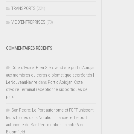
TRANSPORTS
(224)
VIE D’ENTREPRISES
(70)
COMMENTAIRES RÉCENTS
Côte d'Ivoire: Hien Sié « vend » le port d'Abidjan
aux membres du corps diplomatique accrédités |
LeNouveauNavire
dans
Port d’Abidjan: Côte
d’Ivoire Terminal réceptionne six portiques de
parc
San Pedro: Le Port autonome et l’OFT unissent
leurs forces
dans
Notation financière: Le port
autonome de San Pedro obtient la note A de
Bloomfield