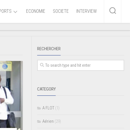
PORTS
ECONOMIE
SOCIETE
INTERVIEW
me
RECHERCHER
ire
r
iaire
CATEGORY
ire
A FLOT
(1)
Aérien
(29)