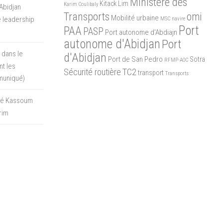
Ministère des
Kitack Lim
Karim Coulibaly
Abidjan
Transports
omi
Mobilité urbaine
 leadership
MSC
navire
Port
PAA
PASP
Port autonome d'Abdiajn
autonome d'Abidjan
Port
 dans le
d'Abidjan
Port de San Pedro
Sotra
RFMP-AOC
t les
Sécurité routière
TC2
transport
Transports
muniqué)
oré Kassoum
rim