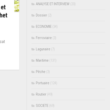
ANALYSE ET INTERVIEW
(20)
 et
het
Dossier
(2)
ECONOMIE
(34)
Ferroviaire
(3)
icat
Lagunaire
(7)
Maritime
(131)
Pêche
(3)
Portuaire
(124)
Routier
(49)
SOCIETE
(69)