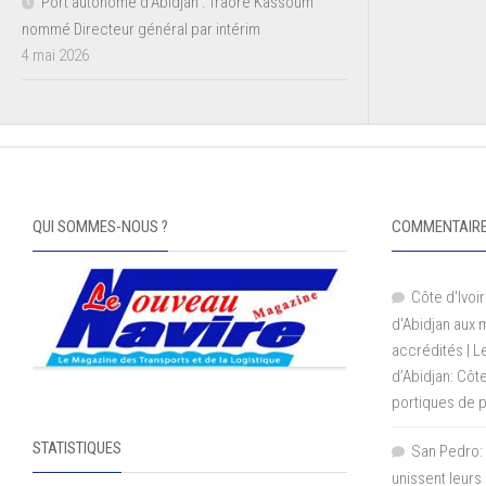
Port autonome d’Abidjan : Traoré Kassoum
nommé Directeur général par intérim
4 mai 2026
QUI SOMMES-NOUS ?
COMMENTAIRE
Côte d'Ivoir
d'Abidjan aux
accrédités | 
d’Abidjan: Côt
portiques de 
STATISTIQUES
San Pedro: 
unissent leurs