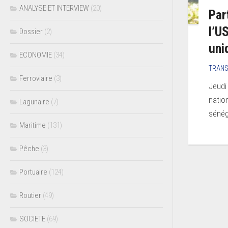
ANALYSE ET INTERVIEW
(20)
Par
l’U
Dossier
(2)
uni
ECONOMIE
(34)
TRAN
Ferroviaire
(3)
Jeudi
natio
Lagunaire
(7)
sénég
Maritime
(131)
Pêche
(3)
Portuaire
(124)
Routier
(49)
SOCIETE
(69)