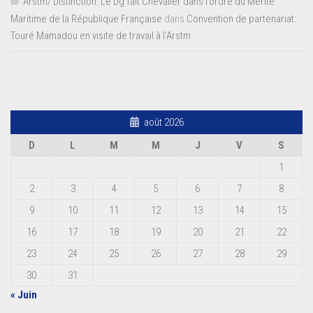
Arstm/ Distinction: Le Dg fait Chevalier dans l’ordre du Mérite
Maritime de la République Française
dans
Convention de partenariat:
Touré Mamadou en visite de travail à l’Arstm
août 2026
D
L
M
M
J
V
S
1
2
3
4
5
6
7
8
9
10
11
12
13
14
15
16
17
18
19
20
21
22
23
24
25
26
27
28
29
30
31
« Juin