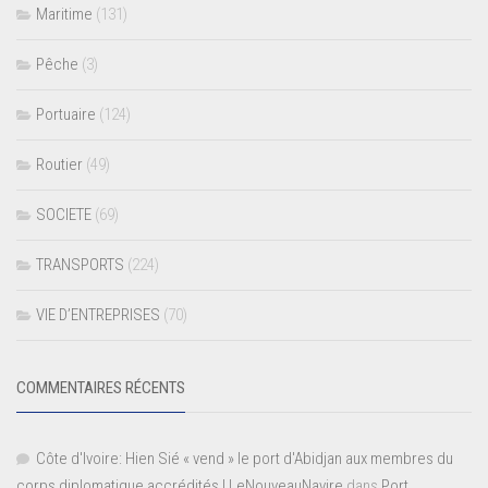
Maritime
(131)
Pêche
(3)
Portuaire
(124)
Routier
(49)
SOCIETE
(69)
TRANSPORTS
(224)
VIE D’ENTREPRISES
(70)
COMMENTAIRES RÉCENTS
Côte d'Ivoire: Hien Sié « vend » le port d'Abidjan aux membres du
corps diplomatique accrédités | LeNouveauNavire
dans
Port