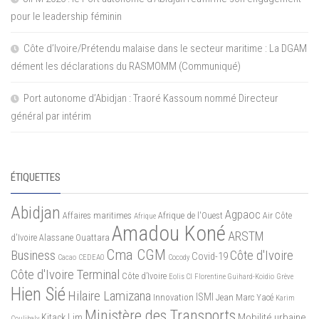
pour le leadership féminin
Côte d’Ivoire/Prétendu malaise dans le secteur maritime : La DGAM
dément les déclarations du RASMOMM (Communiqué)
Port autonome d’Abidjan : Traoré Kassoum nommé Directeur
général par intérim
ÉTIQUETTES
Abidjan
Agpaoc
Affaires maritimes
Afrique de l'Ouest
Air Côte
Afrique
Amadou Koné
ARSTM
d'Ivoire
Alassane Ouattara
Cma CGM
Business
Côte d'Ivoire
Covid-19
Cacao
CEDEAO
Cocody
Côte d'Ivoire Terminal
Côte d’Ivoire
Eolis CI
Florentine Guihard-Koidio
Grève
Hien Sié
Hilaire Lamizana
ISMI
Innovation
Jean Marc Yacé
Karim
Ministère des Transports
Mobilité urbaine
Kitack Lim
Coulibaly