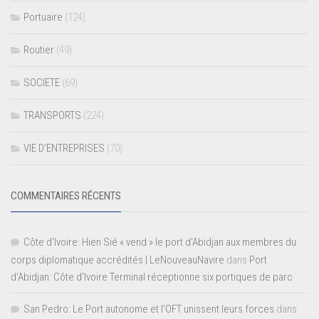
Portuaire
(124)
Routier
(49)
SOCIETE
(69)
TRANSPORTS
(224)
VIE D’ENTREPRISES
(70)
COMMENTAIRES RÉCENTS
Côte d'Ivoire: Hien Sié « vend » le port d'Abidjan aux membres du
corps diplomatique accrédités | LeNouveauNavire
dans
Port
d’Abidjan: Côte d’Ivoire Terminal réceptionne six portiques de parc
San Pedro: Le Port autonome et l’OFT unissent leurs forces
dans