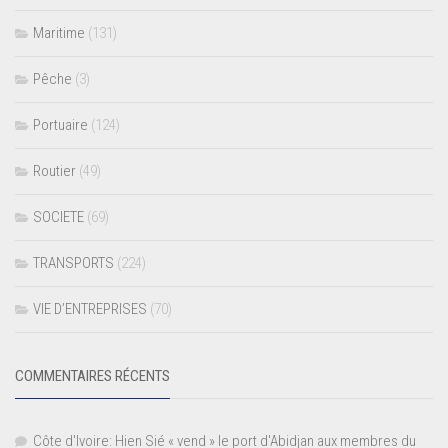
Maritime
(131)
Pêche
(3)
Portuaire
(124)
Routier
(49)
SOCIETE
(69)
TRANSPORTS
(224)
VIE D’ENTREPRISES
(70)
COMMENTAIRES RÉCENTS
Côte d'Ivoire: Hien Sié « vend » le port d'Abidjan aux membres du