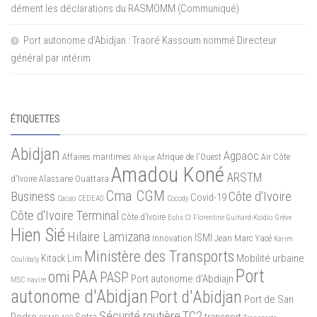
dément les déclarations du RASMOMM (Communiqué)
Port autonome d’Abidjan : Traoré Kassoum nommé Directeur
général par intérim
ÉTIQUETTES
Abidjan
Agpaoc
Affaires maritimes
Afrique de l'Ouest
Air Côte
Afrique
Amadou Koné
ARSTM
d'Ivoire
Alassane Ouattara
Cma CGM
Business
Côte d'Ivoire
Covid-19
Cacao
CEDEAO
Cocody
Côte d'Ivoire Terminal
Côte d’Ivoire
Eolis CI
Florentine Guihard-Koidio
Grève
Hien Sié
Hilaire Lamizana
ISMI
Innovation
Jean Marc Yacé
Karim
Ministère des Transports
Mobilité urbaine
Kitack Lim
Coulibaly
Port
PAA
omi
PASP
Port autonome d'Abdiajn
MSC
navire
autonome d'Abidjan
Port d'Abidjan
Port de San
Sécurité routière
TC2