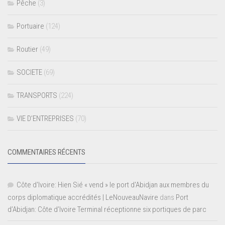
Pêche
(3)
Portuaire
(124)
Routier
(49)
SOCIETE
(69)
TRANSPORTS
(224)
VIE D’ENTREPRISES
(70)
COMMENTAIRES RÉCENTS
Côte d'Ivoire: Hien Sié « vend » le port d'Abidjan aux membres du
corps diplomatique accrédités | LeNouveauNavire
dans
Port
d’Abidjan: Côte d’Ivoire Terminal réceptionne six portiques de parc