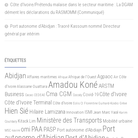
Côte d’Ivoire/Prétendu malaise dans le secteur maritime : La DGAM
dément les déclarations du RASMOMM (Communiqué)
Port autonome d’Abidjan : Traoré Kassoum nommé Directeur
général par intérim
ÉTIQUETTES
Abidjan
Agpaoc
Affaires maritimes
Afrique de l'Ouest
Air Côte
Afrique
Amadou Koné
ARSTM
d'Ivoire
Alassane Ouattara
Cma CGM
Business
Côte d'Ivoire
Covid-19
Cacao
CEDEAO
Cocody
Côte d'Ivoire Terminal
Côte d’Ivoire
Eolis CI
Florentine Guihard-Koidio
Grève
Hien Sié
Hilaire Lamizana
ISMI
Innovation
Jean Marc Yacé
Karim
Ministère des Transports
Mobilité urbaine
Kitack Lim
Coulibaly
Port
PAA
omi
PASP
Port autonome d'Abdiajn
MSC
navire
autonome d'Abidjan