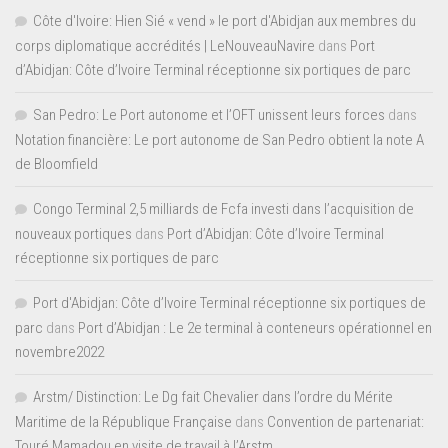
Côte d'Ivoire: Hien Sié « vend » le port d'Abidjan aux membres du
corps diplomatique accrédités | LeNouveauNavire
dans
Port
d’Abidjan: Côte d’Ivoire Terminal réceptionne six portiques de parc
San Pedro: Le Port autonome et l’OFT unissent leurs forces
dans
Notation financière: Le port autonome de San Pedro obtient la note A
de Bloomfield
Congo Terminal 2,5 milliards de Fcfa investi dans l’acquisition de
nouveaux portiques
dans
Port d’Abidjan: Côte d’Ivoire Terminal
réceptionne six portiques de parc
Port d'Abidjan: Côte d’Ivoire Terminal réceptionne six portiques de
parc
dans
Port d’Abidjan : Le 2e terminal à conteneurs opérationnel en
novembre2022
Arstm/ Distinction: Le Dg fait Chevalier dans l’ordre du Mérite
Maritime de la République Française
dans
Convention de partenariat:
Touré Mamadou en visite de travail à l’Arstm