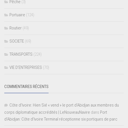
Pêche
(3)
Portuaire
(124)
Routier
(49)
SOCIETE
(69)
TRANSPORTS
(224)
VIE D’ENTREPRISES
(70)
COMMENTAIRES RÉCENTS
Côte d'Ivoire: Hien Sié « vend » le port d'Abidjan aux membres du
corps diplomatique accrédités | LeNouveauNavire
dans
Port
d’Abidjan: Côte d’Ivoire Terminal réceptionne six portiques de parc