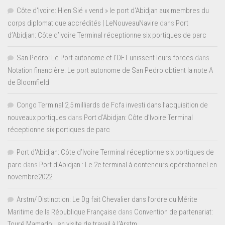
Côte d'Ivoire: Hien Sié « vend » le port d'Abidjan aux membres du
corps diplomatique accrédités | LeNouveauNavire
dans
Port
d’Abidjan: Côte d’Ivoire Terminal réceptionne six portiques de parc
San Pedro: Le Port autonome et l’OFT unissent leurs forces
dans
Notation financière: Le port autonome de San Pedro obtient la note A
de Bloomfield
Congo Terminal 2,5 milliards de Fcfa investi dans l’acquisition de
nouveaux portiques
dans
Port d’Abidjan: Côte d’Ivoire Terminal
réceptionne six portiques de parc
Port d'Abidjan: Côte d’Ivoire Terminal réceptionne six portiques de
parc
dans
Port d’Abidjan : Le 2e terminal à conteneurs opérationnel en
novembre2022
Arstm/ Distinction: Le Dg fait Chevalier dans l’ordre du Mérite
Maritime de la République Française
dans
Convention de partenariat:
Touré Mamadou en visite de travail à l’Arstm