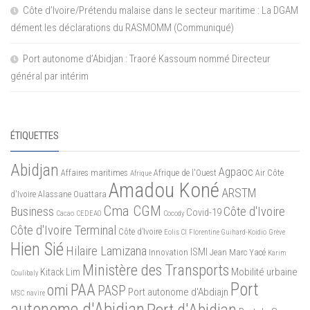
Côte d’Ivoire/Prétendu malaise dans le secteur maritime : La DGAM
dément les déclarations du RASMOMM (Communiqué)
Port autonome d’Abidjan : Traoré Kassoum nommé Directeur
général par intérim
ÉTIQUETTES
Abidjan
Agpaoc
Affaires maritimes
Afrique de l'Ouest
Air Côte
Afrique
Amadou Koné
ARSTM
d'Ivoire
Alassane Ouattara
Cma CGM
Business
Côte d'Ivoire
Covid-19
Cacao
CEDEAO
Cocody
Côte d'Ivoire Terminal
Côte d’Ivoire
Eolis CI
Florentine Guihard-Koidio
Grève
Hien Sié
Hilaire Lamizana
ISMI
Innovation
Jean Marc Yacé
Karim
Ministère des Transports
Mobilité urbaine
Kitack Lim
Coulibaly
Port
PAA
omi
PASP
Port autonome d'Abdiajn
MSC
navire
autonome d'Abidjan