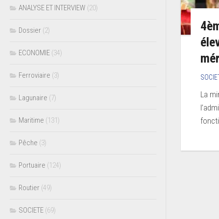
ANALYSE ET INTERVIEW
(20)
4èm
Dossier
(2)
éle
ECONOMIE
(34)
mér
Ferroviaire
(3)
SOCIE
La mi
Lagunaire
(7)
l’adm
fonct
Maritime
(131)
Pêche
(3)
Portuaire
(124)
Routier
(49)
SOCIETE
(69)