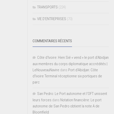
TRANSPORTS
(224)
VIE D’ENTREPRISES
(70)
COMMENTAIRES RÉCENTS
Côte d'Ivoire: Hien Sié « vend » le port d'Abidjan
aux membres du corps diplomatique accrédités |
LeNouveauNavire
dans
Port d’Abidjan: Côte
d’Ivoire Terminal réceptionne six portiques de
parc
San Pedro: Le Port autonome et l’OFT unissent
leurs forces
dans
Notation financière: Le port
autonome de San Pedro obtient la note A de
Bloomfield