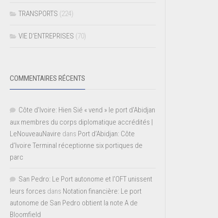
TRANSPORTS
(224)
VIE D’ENTREPRISES
(70)
COMMENTAIRES RÉCENTS
Côte d'Ivoire: Hien Sié « vend » le port d'Abidjan
aux membres du corps diplomatique accrédités |
LeNouveauNavire
dans
Port d’Abidjan: Côte
d’Ivoire Terminal réceptionne six portiques de
parc
San Pedro: Le Port autonome et l’OFT unissent
leurs forces
dans
Notation financière: Le port
autonome de San Pedro obtient la note A de
Bloomfield