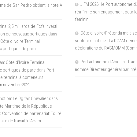
JIFM 2026 : le Port autonome d’
me de San Pedro obtient la note A
réaffirme son engagement pour le
féminin
nal 2,5 milliards de Fcfa investi
Côte d’Ivoire/Prétendu malaise
tion de nouveaux portiques
dans
secteur maritime : La DGAM démen
 Côte d’Ivoire Terminal
déclarations du RASMOMM (Com
x portiques de parc
Port autonome d’Abidjan : Tra
an: Côte d’Ivoire Terminal
nommé Directeur général par inté
x portiques de parc
dans
Port
 2e terminal à conteneurs
en novembre2022
inction: Le Dg fait Chevalier dans
ite Maritime de la République
s
Convention de partenariat: Touré
ite de travail à l’Arstm