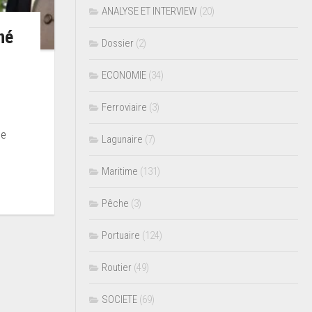
ANALYSE ET INTERVIEW
(20)
né
Dossier
(2)
ECONOMIE
(34)
Ferroviaire
(3)
de
Lagunaire
(7)
Maritime
(131)
Pêche
(3)
Portuaire
(124)
Routier
(49)
SOCIETE
(69)