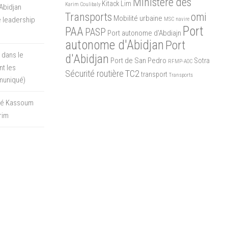
Ministère des
Kitack Lim
Karim Coulibaly
Abidjan
Transports
omi
Mobilité urbaine
 leadership
MSC
navire
Port
PAA
PASP
Port autonome d'Abdiajn
autonome d'Abidjan
Port
 dans le
d'Abidjan
Port de San Pedro
Sotra
RFMP-AOC
t les
Sécurité routière
TC2
transport
Transports
muniqué)
oré Kassoum
rim