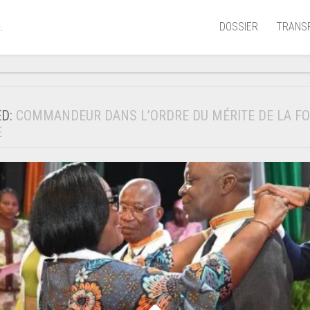
DOSSIER
TRANS
.
Aérien
Mariti
ED:
COMMANDEUR DANS L’ORDRE DU MÉRITE DE LA F
Portua
E
Routie
Ferrov
Laguna