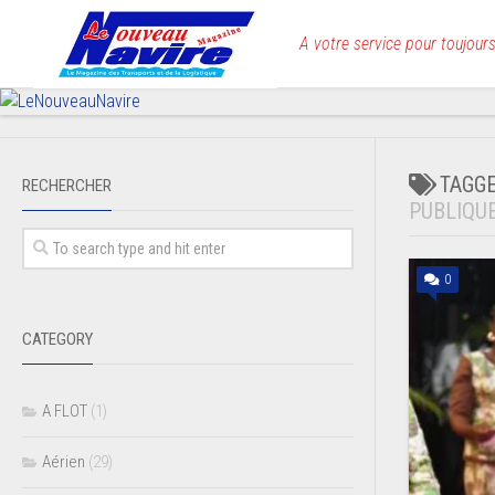
Skip
to
A votre service pour toujours
content
TAGG
RECHERCHER
PUBLIQU
0
CATEGORY
A FLOT
(1)
Aérien
(29)