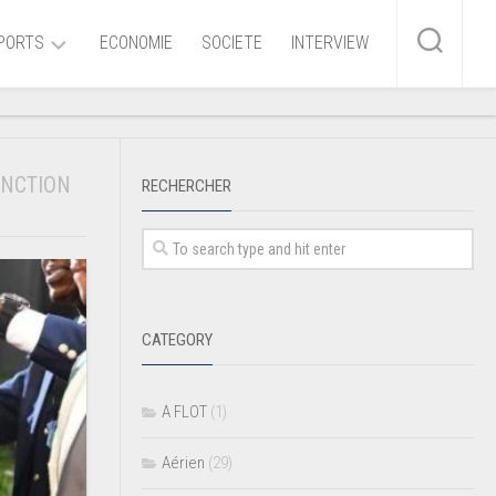
PORTS
ECONOMIE
SOCIETE
INTERVIEW
me
ONCTION
RECHERCHER
ire
r
iaire
CATEGORY
ire
A FLOT
(1)
Aérien
(29)