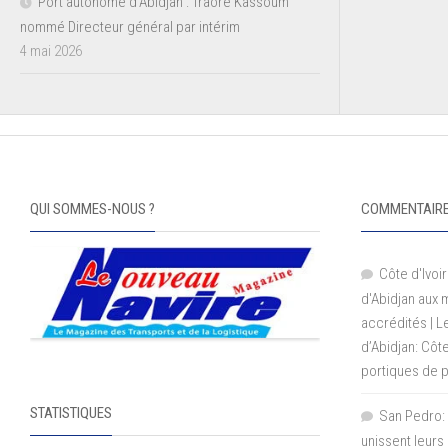
Port autonome d’Abidjan : Traoré Kassoum
nommé Directeur général par intérim
4 mai 2026
QUI SOMMES-NOUS ?
COMMENTAIRE
Côte d'Ivoir
d'Abidjan aux
accrédités | 
d’Abidjan: Côt
portiques de 
STATISTIQUES
San Pedro: 
unissent leurs