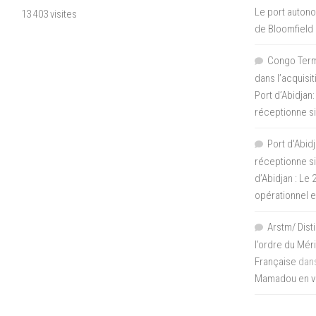
Le port autono
13 403 visites
de Bloomfield
Congo Termi
dans l’acquisi
Port d’Abidjan:
réceptionne si
Port d'Abidj
réceptionne si
d’Abidjan : Le
opérationnel 
Arstm/ Dist
l’ordre du Mér
Française
dan
Mamadou en vis