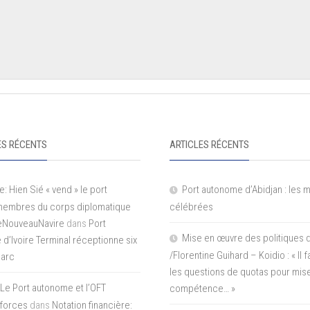
S RÉCENTS
ARTICLES RÉCENTS
e: Hien Sié « vend » le port
Port autonome d’Abidjan : les 
 membres du corps diplomatique
célébrées
LeNouveauNavire
dans
Port
Mise en œuvre des politiques 
e d’Ivoire Terminal réceptionne six
/Florentine Guihard – Koidio : « Il
parc
les questions de quotas pour mise
Le Port autonome et l’OFT
compétence… »
 forces
dans
Notation financière: