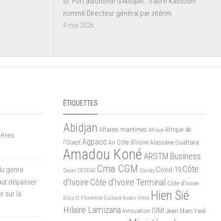
Port autonome d’Abidjan : Traoré Kassoum
nommé Directeur général par intérim
4 mai 2026
ÉTIQUETTES
Abidjan
Affaires maritimes
Afrique de
Afrique
mères
Agpaoc
l'Ouest
Air Côte d'Ivoire
Alassane Ouattara
Amadou Koné
ARSTM
Business
Cma CGM
Côte
du genre
Covid-19
Cacao
CEDEAO
Cocody
d'Ivoire
Côte d'Ivoire Terminal
 faut dépasser
Côte d’Ivoire
Hien Sié
r sur la
Eolis CI
Florentine Guihard-Koidio
Grève
Hilaire Lamizana
ISMI
Innovation
Jean Marc Yacé