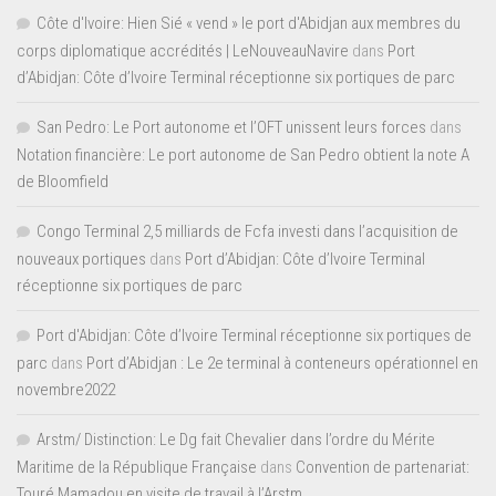
Côte d'Ivoire: Hien Sié « vend » le port d'Abidjan aux membres du
corps diplomatique accrédités | LeNouveauNavire
dans
Port
d’Abidjan: Côte d’Ivoire Terminal réceptionne six portiques de parc
San Pedro: Le Port autonome et l’OFT unissent leurs forces
dans
Notation financière: Le port autonome de San Pedro obtient la note A
de Bloomfield
Congo Terminal 2,5 milliards de Fcfa investi dans l’acquisition de
nouveaux portiques
dans
Port d’Abidjan: Côte d’Ivoire Terminal
réceptionne six portiques de parc
Port d'Abidjan: Côte d’Ivoire Terminal réceptionne six portiques de
parc
dans
Port d’Abidjan : Le 2e terminal à conteneurs opérationnel en
novembre2022
Arstm/ Distinction: Le Dg fait Chevalier dans l’ordre du Mérite
Maritime de la République Française
dans
Convention de partenariat:
Touré Mamadou en visite de travail à l’Arstm