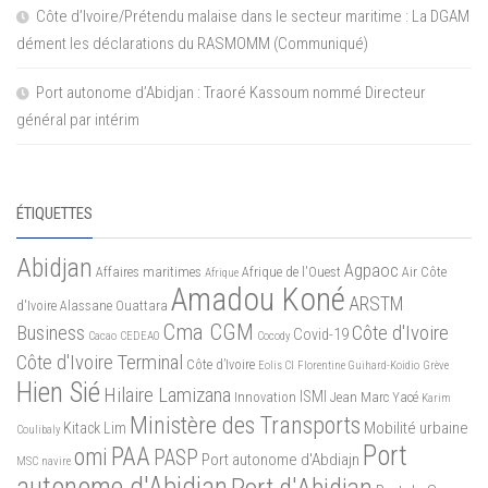
Côte d’Ivoire/Prétendu malaise dans le secteur maritime : La DGAM
dément les déclarations du RASMOMM (Communiqué)
Port autonome d’Abidjan : Traoré Kassoum nommé Directeur
général par intérim
ÉTIQUETTES
Abidjan
Agpaoc
Affaires maritimes
Afrique de l'Ouest
Air Côte
Afrique
Amadou Koné
ARSTM
d'Ivoire
Alassane Ouattara
Cma CGM
Business
Côte d'Ivoire
Covid-19
Cacao
CEDEAO
Cocody
Côte d'Ivoire Terminal
Côte d’Ivoire
Eolis CI
Florentine Guihard-Koidio
Grève
Hien Sié
Hilaire Lamizana
ISMI
Innovation
Jean Marc Yacé
Karim
Ministère des Transports
Mobilité urbaine
Kitack Lim
Coulibaly
Port
PAA
omi
PASP
Port autonome d'Abdiajn
MSC
navire
autonome d'Abidjan