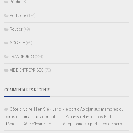
Pêche
(3)
Portuaire
(124)
Routier
(49)
SOCIETE
(69)
TRANSPORTS
(224)
VIE D’ENTREPRISES
(70)
COMMENTAIRES RÉCENTS
Côte d'Ivoire: Hien Sié « vend » le port d'Abidjan aux membres du
corps diplomatique accrédités | LeNouveauNavire
dans
Port
d’Abidjan: Côte d’Ivoire Terminal réceptionne six portiques de parc