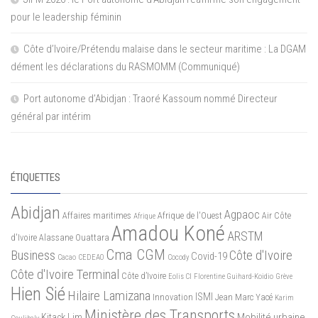
pour le leadership féminin
Côte d’Ivoire/Prétendu malaise dans le secteur maritime : La DGAM
dément les déclarations du RASMOMM (Communiqué)
Port autonome d’Abidjan : Traoré Kassoum nommé Directeur
général par intérim
ÉTIQUETTES
Abidjan
Agpaoc
Affaires maritimes
Afrique de l'Ouest
Air Côte
Afrique
Amadou Koné
ARSTM
d'Ivoire
Alassane Ouattara
Cma CGM
Business
Côte d'Ivoire
Covid-19
Cacao
CEDEAO
Cocody
Côte d'Ivoire Terminal
Côte d’Ivoire
Eolis CI
Florentine Guihard-Koidio
Grève
Hien Sié
Hilaire Lamizana
ISMI
Innovation
Jean Marc Yacé
Karim
Ministère des Transports
Mobilité urbaine
Kitack Lim