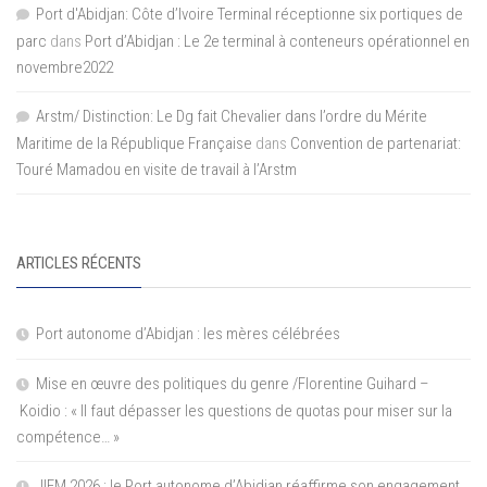
Port d'Abidjan: Côte d’Ivoire Terminal réceptionne six portiques de
parc
dans
Port d’Abidjan : Le 2e terminal à conteneurs opérationnel en
novembre2022
Arstm/ Distinction: Le Dg fait Chevalier dans l’ordre du Mérite
Maritime de la République Française
dans
Convention de partenariat:
Touré Mamadou en visite de travail à l’Arstm
ARTICLES RÉCENTS
Port autonome d’Abidjan : les mères célébrées
Mise en œuvre des politiques du genre /Florentine Guihard –
Koidio : « Il faut dépasser les questions de quotas pour miser sur la
compétence… »
JIFM 2026 : le Port autonome d’Abidjan réaffirme son engagement