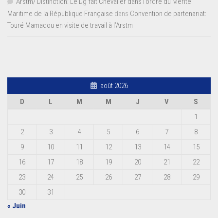
Arstm/ Distinction: Le Dg fait Chevalier dans l’ordre du Mérite
Maritime de la République Française
dans
Convention de partenariat:
Touré Mamadou en visite de travail à l’Arstm
août 2026
D
L
M
M
J
V
S
1
2
3
4
5
6
7
8
9
10
11
12
13
14
15
16
17
18
19
20
21
22
23
24
25
26
27
28
29
30
31
« Juin