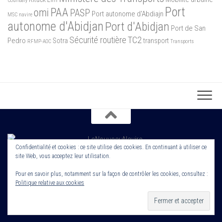
Coulibaly
Port
PAA
omi
PASP
Port autonome d'Abdiajn
MSC
navire
autonome d'Abidjan
Port d'Abidjan
Port de San
Sécurité routière
TC2
Pedro
Sotra
transport
RFMP-AOC
Transports
Confidentialité et cookies : ce site utilise des cookies. En continuant à utiliser ce
site Web, vous acceptez leur utilisation.
Copyright 2022. Le Nouveau Navire. Tout droit Réservé. Edité par
Cornerstone ROS
Pour en savoir plus, notamment sur la façon de contrôler les cookies, consultez :
Politique relative aux cookies