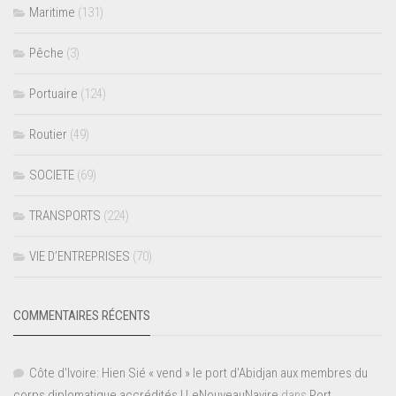
Maritime
(131)
Pêche
(3)
Portuaire
(124)
Routier
(49)
SOCIETE
(69)
TRANSPORTS
(224)
VIE D’ENTREPRISES
(70)
COMMENTAIRES RÉCENTS
Côte d'Ivoire: Hien Sié « vend » le port d'Abidjan aux membres du
corps diplomatique accrédités | LeNouveauNavire
dans
Port