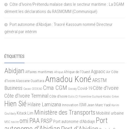
Côte d’Ivoire/Prétendu malaise dans le secteur maritime : La DGAM
dément les déclarations du RASMOMM (Communiqué)
Port autonome d’Abidjan : Traoré Kassoum nommé Directeur
général par intérim
ÉTIQUETTES
Abidjan
Agpaoc
Affaires maritimes
Afrique de l'Ouest
Air Côte
Afrique
Amadou Koné
ARSTM
d'Ivoire
Alassane Ouattara
Cma CGM
Business
Côte d'Ivoire
Covid-19
Cacao
CEDEAO
Cocody
Côte d'Ivoire Terminal
Côte d’Ivoire
Eolis CI
Florentine Guihard-Koidio
Grève
Hien Sié
Hilaire Lamizana
ISMI
Innovation
Jean Marc Yacé
Karim
Ministère des Transports
Mobilité urbaine
Kitack Lim
Coulibaly
Port
PAA
omi
PASP
Port autonome d'Abdiajn
MSC
navire
autonome d'Abidjan