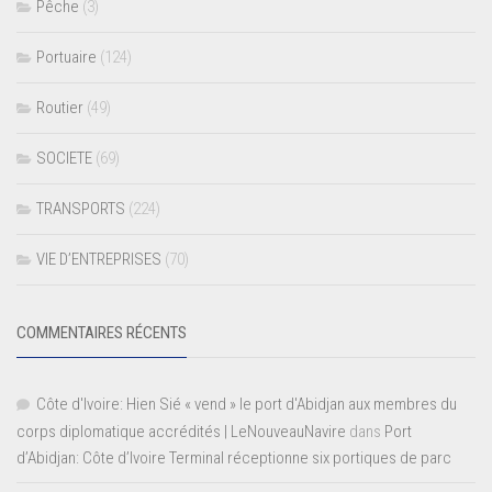
Pêche
(3)
Portuaire
(124)
Routier
(49)
SOCIETE
(69)
TRANSPORTS
(224)
VIE D’ENTREPRISES
(70)
COMMENTAIRES RÉCENTS
Côte d'Ivoire: Hien Sié « vend » le port d'Abidjan aux membres du
corps diplomatique accrédités | LeNouveauNavire
dans
Port
d’Abidjan: Côte d’Ivoire Terminal réceptionne six portiques de parc