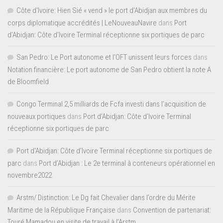
Côte d'Ivoire: Hien Sié « vend » le port d'Abidjan aux membres du
corps diplomatique accrédités | LeNouveauNavire
dans
Port
d’Abidjan: Côte d’Ivoire Terminal réceptionne six portiques de parc
San Pedro: Le Port autonome et l’OFT unissent leurs forces
dans
Notation financière: Le port autonome de San Pedro obtient la note A
de Bloomfield
Congo Terminal 2,5 milliards de Fcfa investi dans l’acquisition de
nouveaux portiques
dans
Port d’Abidjan: Côte d’Ivoire Terminal
réceptionne six portiques de parc
Port d'Abidjan: Côte d’Ivoire Terminal réceptionne six portiques de
parc
dans
Port d’Abidjan : Le 2e terminal à conteneurs opérationnel en
novembre2022
Arstm/ Distinction: Le Dg fait Chevalier dans l’ordre du Mérite
Maritime de la République Française
dans
Convention de partenariat:
Touré Mamadou en visite de travail à l’Arstm