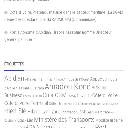
Côte d’Ivoire/Prétendu malaise dans le secteur maritime : La DGAM
dément les déclarations du RASMOMM (Communiqué)
Port autonome d’Abidjan : Traoré Kassoum nommé Directeur
général par intérim
ÉTIQUETTES
Abidjan
Agpaoc
Affaires maritimes
Afrique de l'Ouest
Air Côte
Afrique
Amadou Koné
ARSTM
d'Ivoire
Alassane Ouattara
Cma CGM
Business
Côte d'Ivoire
Covid-19
Cacao
CEDEAO
Cocody
Côte d'Ivoire Terminal
Côte d’Ivoire
Eolis CI
Florentine Guihard-Koidio
Grève
Hien Sié
Hilaire Lamizana
ISMI
Innovation
Jean Marc Yacé
Karim
Ministère des Transports
Mobilité urbaine
Kitack Lim
Coulibaly
Port
PAA
omi