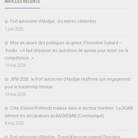
ARTICLES RÉCENTS
Port autonome d’Abidjan : les mères célébrées
1 juin 2026
Mise en œuvre des politiques du genre /Florentine Guihard –
Koidio : « Il faut dépasser les questions de quotas pour miser sur la
compétence… »
19 mai 2026
JIFM 2026 : le Port autonome d’Abidjan réaffirme son engagement
pour le leadership féminin
19 mai 2026
Côte d’Ivoire/Prétendu malaise dans le secteur maritime : La DGAM
dément les déclarations du RASMOMM (Communiqué)
8 mai 2026
Port autonome d’Abidjan : Traoré Kassoum nommé Directeur