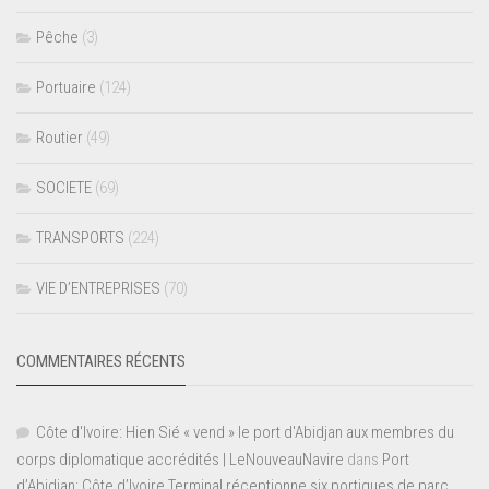
Pêche
(3)
Portuaire
(124)
Routier
(49)
SOCIETE
(69)
TRANSPORTS
(224)
VIE D’ENTREPRISES
(70)
COMMENTAIRES RÉCENTS
Côte d'Ivoire: Hien Sié « vend » le port d'Abidjan aux membres du
corps diplomatique accrédités | LeNouveauNavire
dans
Port
d’Abidjan: Côte d’Ivoire Terminal réceptionne six portiques de parc