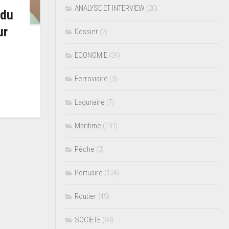
ANALYSE ET INTERVIEW
(20)
 du
ur
Dossier
(2)
ECONOMIE
(34)
Ferroviaire
(3)
Lagunaire
(7)
Maritime
(131)
Pêche
(3)
Portuaire
(124)
Routier
(49)
SOCIETE
(69)