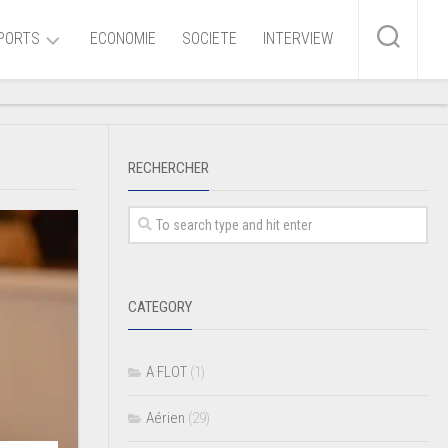
PORTS
ECONOMIE
SOCIETE
INTERVIEW
me
RECHERCHER
ire
r
iaire
CATEGORY
ire
A FLOT
(1)
Aérien
(29)