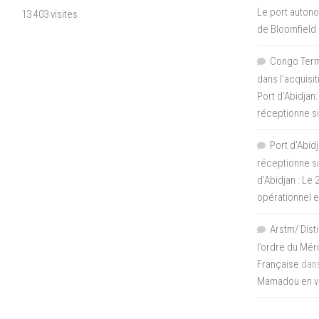
Le port autono
13 403 visites
de Bloomfield
Congo Termi
dans l’acquisi
Port d’Abidjan:
réceptionne si
Port d'Abidj
réceptionne si
d’Abidjan : Le
opérationnel 
Arstm/ Dist
l’ordre du Mér
Française
dan
Mamadou en vis