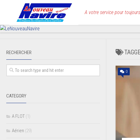
Skip
to
A votre service pour toujours
content
TAGG
RECHERCHER
0
CATEGORY
A FLOT
(1)
Aérien
(29)