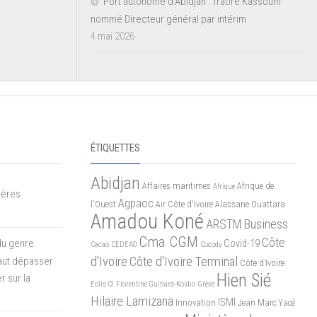
Port autonome d’Abidjan : Traoré Kassoum
nommé Directeur général par intérim
4 mai 2026
ÉTIQUETTES
Abidjan
Affaires maritimes
Afrique de
Afrique
mères
Agpaoc
l'Ouest
Air Côte d'Ivoire
Alassane Ouattara
Amadou Koné
ARSTM
Business
Cma CGM
Côte
du genre
Covid-19
Cacao
CEDEAO
Cocody
d'Ivoire
Côte d'Ivoire Terminal
 faut dépasser
Côte d’Ivoire
Hien Sié
r sur la
Eolis CI
Florentine Guihard-Koidio
Grève
Hilaire Lamizana
ISMI
Innovation
Jean Marc Yacé