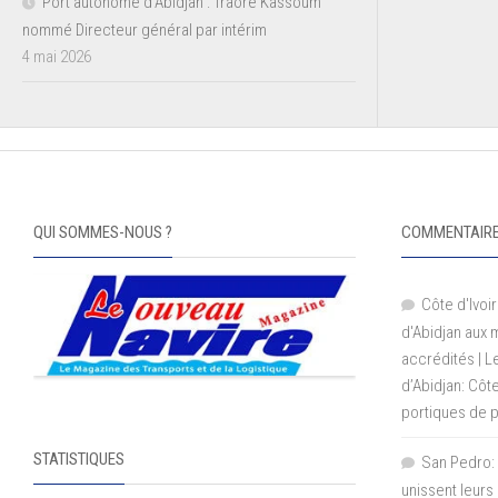
Port autonome d’Abidjan : Traoré Kassoum
nommé Directeur général par intérim
4 mai 2026
QUI SOMMES-NOUS ?
COMMENTAIRE
Côte d'Ivoir
d'Abidjan aux
accrédités | 
d’Abidjan: Côt
portiques de 
STATISTIQUES
San Pedro: 
unissent leurs