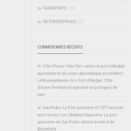
TRANSPORTS
(224)
VIE D’ENTREPRISES
(70)
COMMENTAIRES RÉCENTS
Côte d'Ivoire: Hien Sié « vend » le port d'Abidjan
aux membres du corps diplomatique accrédités |
LeNouveauNavire
dans
Port d’Abidjan: Côte
d’Ivoire Terminal réceptionne six portiques de
parc
San Pedro: Le Port autonome et l’OFT unissent
leurs forces
dans
Notation financière: Le port
autonome de San Pedro obtient la note A de
Bloomfield