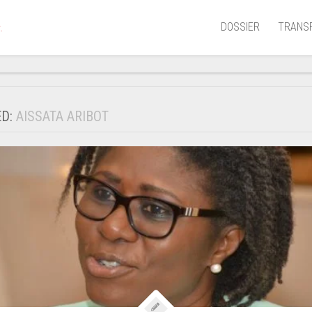
DOSSIER
TRANS
.
Aérien
Mariti
ED:
AISSATA ARIBOT
Portua
Routie
Ferrov
Laguna