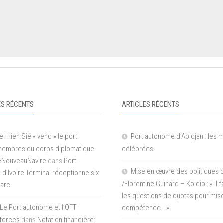
S RÉCENTS
ARTICLES RÉCENTS
e: Hien Sié « vend » le port
Port autonome d’Abidjan : les 
 membres du corps diplomatique
célébrées
LeNouveauNavire
dans
Port
Mise en œuvre des politiques 
e d’Ivoire Terminal réceptionne six
/Florentine Guihard – Koidio : « Il
parc
les questions de quotas pour mise
Le Port autonome et l’OFT
compétence… »
 forces
dans
Notation financière: