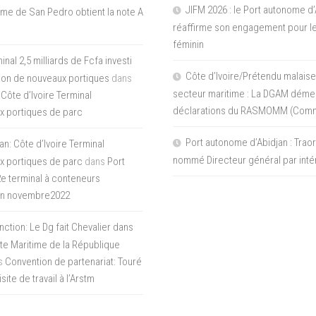
JIFM 2026 : le Port autonome d’
me de San Pedro obtient la note A
réaffirme son engagement pour le
féminin
nal 2,5 milliards de Fcfa investi
Côte d’Ivoire/Prétendu malaise
tion de nouveaux portiques
dans
secteur maritime : La DGAM démen
 Côte d’Ivoire Terminal
déclarations du RASMOMM (Com
x portiques de parc
Port autonome d’Abidjan : Tra
an: Côte d’Ivoire Terminal
nommé Directeur général par inté
x portiques de parc
dans
Port
 2e terminal à conteneurs
en novembre2022
inction: Le Dg fait Chevalier dans
ite Maritime de la République
s
Convention de partenariat: Touré
ite de travail à l’Arstm