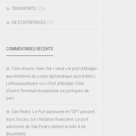
TRANSPORTS
(224)
VIE D’ENTREPRISES
(70)
COMMENTAIRES RÉCENTS
Côte d'Ivoire: Hien Sié « vend » le port d'Abidjan
aux membres du corps diplomatique accrédités |
LeNouveauNavire
dans
Port d’Abidjan: Côte
d’Ivoire Terminal réceptionne six portiques de
parc
San Pedro: Le Port autonome et l’OFT unissent
leurs forces
dans
Notation financière: Le port
autonome de San Pedro obtient la note A de
Bloomfield