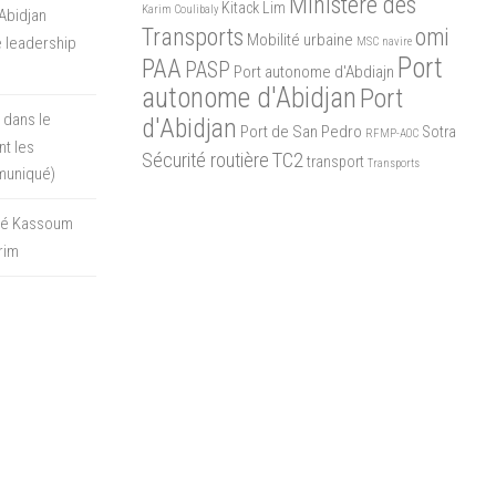
Ministère des
Kitack Lim
Karim Coulibaly
Abidjan
Transports
omi
Mobilité urbaine
 leadership
MSC
navire
Port
PAA
PASP
Port autonome d'Abdiajn
autonome d'Abidjan
Port
 dans le
d'Abidjan
Port de San Pedro
Sotra
RFMP-AOC
t les
Sécurité routière
TC2
transport
Transports
muniqué)
oré Kassoum
rim