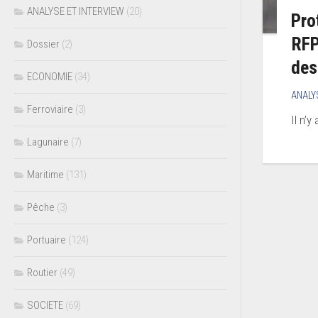
ANALYSE ET INTERVIEW
(20)
Pro
RFP
Dossier
(2)
des
ECONOMIE
(34)
ANALY
Ferroviaire
(3)
Il n’y
Lagunaire
(7)
Maritime
(131)
Pêche
(3)
Portuaire
(124)
Routier
(49)
SOCIETE
(69)